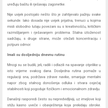
uređuju baštu ili rješavaju zagonetke.
Nije uvijek postojalo nešto što je zahtijevalo pažnju svake
sekunde. Iako dosada nije uvijek prijatna, trenuci u kojima
misli slobodno lutaju povezani su s kreativnošću, kritičkim
razmišljanjem i rješavanjem problema. Stalna izloženost
sadržaju, s druge strane, može otežati koncentraciju i
potpuni odmor.
Imali su dosljedniju dnevnu rutinu
Mnogi su se budili, jeli, radili i odlazili na spavanje otprilike u
isto vrijeme svakog dana. Dosljedna rutina pomaže u
regulaciji sna, podržava zdrave navike, smanjuje mentalni
napor zbog stalnog donošenja odluka i stvara osjećaj
stabilnosti koji pogoduje fizičkom i emocionalnom zdravlju.
Današnji rasporedi često su nepredvidljiviji, uz imejlove koji
stižu kasno uveče i obavještenja koja prekidaju obroke.