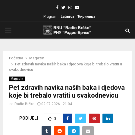
Facebook
Twitter
Instagram
Youtube
Program
Latinica
Ћирилица
PRIMARY
MENU
Početna
Magazin
Pet zdravih navika naših baka i djedova koje bi trebalo vratiti u
svakodnevicu
Magazin
Pet zdravih navika naših baka i djedova
koje bi trebalo vratiti u svakodnevicu
od
Radio Brčko
02.07.2026 - 21:04
PODIJELI
0