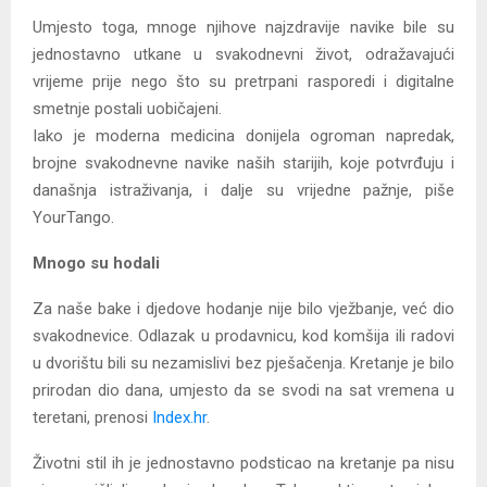
Umjesto toga, mnoge njihove najzdravije navike bile su
jednostavno utkane u svakodnevni život, odražavajući
vrijeme prije nego što su pretrpani rasporedi i digitalne
smetnje postali uobičajeni.
Iako je moderna medicina donijela ogroman napredak,
brojne svakodnevne navike naših starijih, koje potvrđuju i
današnja istraživanja, i dalje su vrijedne pažnje, piše
YourTango.
Mnogo su hodali
Za naše bake i djedove hodanje nije bilo vježbanje, već dio
svakodnevice. Odlazak u prodavnicu, kod komšija ili radovi
u dvorištu bili su nezamislivi bez pješačenja. Kretanje je bilo
prirodan dio dana, umjesto da se svodi na sat vremena u
teretani, prenosi
Index.hr
.
Životni stil ih je jednostavno podsticao na kretanje pa nisu