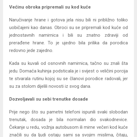
Većinu obroka pripremali su kod kuće
Naručivanje hrane i gotova jela nisu bili ni približno toliko
uobičajeni kao danas. Obroci su se pripremali kod kuće od
jednostavnih namirnica i bili su znatno zdraviji od
prerađene hrane. To je ujedno bila prilika da porodica
redovno jede zajedno.
Kada su kuvali od osnovnih namirnica, tačno su znali šta
jedu. Domaća kuhinja podsticala je i svijest o veličini porcija
te stvarala rutinu kojoj su se članovi porodice radovali, jer
su za stolom dijelili novosti iz svog dana.
Dozvoljavali su sebi trenutke dosade
Prije nego što su pametni telefoni ispunili svaki slobodan
trenutak, dosada je bila normalan dio svakodnevice.
Čekanje u redu, vožnja autobusom ili mirne večeri kod kuće
značili su da ljudi ostaju sami sa svojim mislima, čitaju,