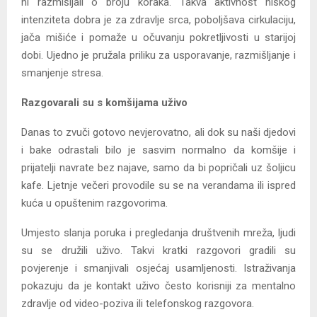
ni razmišljali o broju koraka. Takva aktivnost niskog
intenziteta dobra je za zdravlje srca, poboljšava cirkulaciju,
jača mišiće i pomaže u očuvanju pokretljivosti u starijoj
dobi. Ujedno je pružala priliku za usporavanje, razmišljanje i
smanjenje stresa.
Razgovarali su s komšijama uživo
Danas to zvuči gotovo nevjerovatno, ali dok su naši djedovi
i bake odrastali bilo je sasvim normalno da komšije i
prijatelji navrate bez najave, samo da bi popričali uz šoljicu
kafe. Ljetnje večeri provodile su se na verandama ili ispred
kuća u opuštenim razgovorima.
Umjesto slanja poruka i pregledanja društvenih mreža, ljudi
su se družili uživo. Takvi kratki razgovori gradili su
povjerenje i smanjivali osjećaj usamljenosti. Istraživanja
pokazuju da je kontakt uživo često korisniji za mentalno
zdravlje od video-poziva ili telefonskog razgovora.