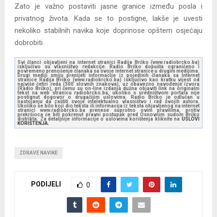
Zato je važno postaviti jasne granice između posla i
privatnog života. Kada se to postigne, lakše je uvesti
nekoliko stabilnih navika koje doprinose opštem osjećaju
dobrobiti.
Svi članci objavljeni na internet stranici Radija Brčko (www.radiobrcko.ba)
isključivo su vlasništvo redakcije. Radio Brčko dopušta ograničeno i
povremeno prenošenje članaka sa svoje internet stranice u drugim medijima.
Drugi mediji smiju prenijeti informacije iz pojedinih članaka sa Internet
stranice Radija Brčko (www.radiobrcko.ba) isključivo kao kratku vijest od
najviše četiri reda (300 slovnih znakova), uz obavezno navođenje izvora
(Radio Brčko), pri čemu su on-line izdanja dužna objaviti link na originalni
tekst na web stranicu radiobrcko.ba, ukoliko s uredništvom portala nije
postignut dogovor o drugačijim uslovima. Radio Brčko je odlučan u
nastojanju da zaštiti svoje intelektualno vlasništvo i rad svojih autora.
Ukoliko se bilo koji dio teksta ili informacija iz teksta objavljenog na internet
stranici www.radiobrcko.ba prenese suprotno ovim pravilima, protiv
prekršioca će biti pokrenut pravni postupak pred Osnovnim sudom Brčko
distrikta. Za detaljnije informacije o uslovima korištenja kliknite na
USLOVI
KORIŠTENJA.
ZDRAVE NAVIKE
PODIJELI
0