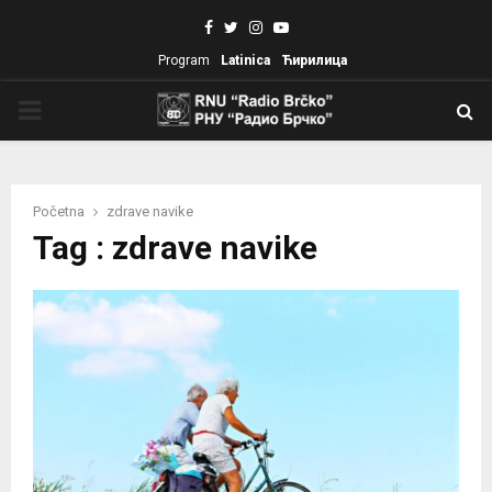
Facebook
Twitter
Instagram
Youtube
Program
Latinica
Ћирилица
PRIMARY
MENU
Početna
zdrave navike
Tag : zdrave navike