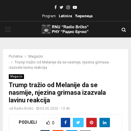
Facebook
Twitter
Instagram
Youtube
Program
Latinica
Ћирилица
PRIMARY
MENU
Početna
Magazin
Trump tražio od Melanije da se nasmije, njezina grimasa
izazvala lavinu reakcija
Magazin
Trump tražio od Melanije da se
nasmije, njezina grimasa izazvala
lavinu reakcija
od
Radio Brčko
03.06.2020 - 13:46
PODIJELI
0