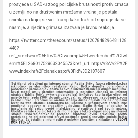
prosvjeda u SAD-u zbog policijske brutalnosti protiv crnaca
u zemlji, no na društvenim mrežama viralna je postala
snimka na kojoj se vidi Trump kako traži od supruge da se
nasmije, a njezina grimasa izazvala je lavinu reakcija.
https://twitter.com/therecount/status/1267848296481128
448?
ref_src=twsrc%5Etfw%7Ctwcamp%5Etweetembed%7Ctwt
erm%5E1268017528632045573&ref_url=https%3A%2F%2F
www.index.hr%2Fclanak.aspx%3Fid%3D2187607
Svi članci objavljeni na internet stranici Radija Brčko (www.radiobrcko.ba)
isključivo su vlasništvo redakcije. Radio Brčko dopušta ograničeno i
povremeno prenošenje članaka sa svoje internet stranice u drugim medijima.
Drugi mediji smiju prenijeti informacije iz pojedinih članaka sa Internet
stranice Radija Brčko (www.radiobrcko.ba) isključivo kao kratku vijest od
najviše četiri reda (300 slovnih znakova), uz obavezno navođenje izvora
(Radio Brčko), pri čemu su on-line izdanja dužna objaviti link na originalni
tekst na web stranicu radiobrcko.ba, ukoliko s uredništvom portala nije
postignut dogovor o drugačijim uslovima. Radio Brčko je odlučan u
nastojanju da zaštiti svoje intelektualno vlasništvo i rad svojih autora.
Ukoliko se bilo koji dio teksta ili informacija iz teksta objavljenog na internet
stranici www.radiobrcko.ba prenese suprotno ovim pravilima, protiv
prekršioca će biti pokrenut pravni postupak pred Osnovnim sudom Brčko
distrikta. Za detaljnije informacije o uslovima korištenja kliknite na
USLOVI
KORIŠTENJA.