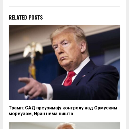
RELATED POSTS
Трамп: САД преузимају контролу над Ормуским
мореузом, Иран нема ништа