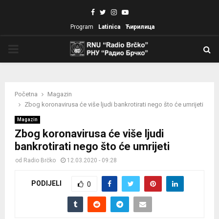
Facebook
Twitter
Instagram
Youtube
Program
Latinica
Ћирилица
PRIMARY
MENU
Početna
Magazin
Zbog koronavirusa će više ljudi bankrotirati nego što će umrijeti
Magazin
Zbog koronavirusa će više ljudi
bankrotirati nego što će umrijeti
od
Radio Brčko
12.03.2020 - 09:28
PODIJELI
0