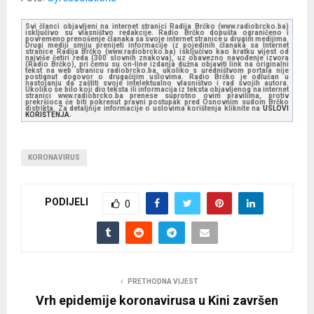
Svi članci objavljeni na internet stranici Radija Brčko (www.radiobrcko.ba)
isključivo su vlasništvo redakcije. Radio Brčko dopušta ograničeno i
povremeno prenošenje članaka sa svoje internet stranice u drugim medijima.
Drugi mediji smiju prenijeti informacije iz pojedinih članaka sa Internet
stranice Radija Brčko (www.radiobrcko.ba) isključivo kao kratku vijest od
najviše četiri reda (300 slovnih znakova), uz obavezno navođenje izvora
(Radio Brčko), pri čemu su on-line izdanja dužna objaviti link na originalni
tekst na web stranicu radiobrcko.ba, ukoliko s uredništvom portala nije
postignut dogovor o drugačijim uslovima. Radio Brčko je odlučan u
nastojanju da zaštiti svoje intelektualno vlasništvo i rad svojih autora.
Ukoliko se bilo koji dio teksta ili informacija iz teksta objavljenog na internet
stranici www.radiobrcko.ba prenese suprotno ovim pravilima, protiv
prekršioca će biti pokrenut pravni postupak pred Osnovnim sudom Brčko
distrikta. Za detaljnije informacije o uslovima korištenja kliknite na
USLOVI
KORIŠTENJA.
KORONAVIRUS
PODIJELI
0
PRETHODNA VIJEST
Vrh epidemije koronavirusa u Kini završen