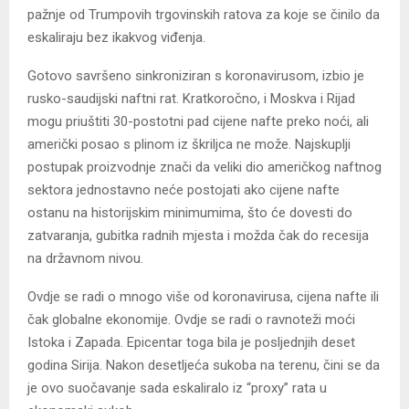
pažnje od Trumpovih trgovinskih ratova za koje se činilo da
eskaliraju bez ikakvog viđenja.
Gotovo savršeno sinkroniziran s koronavirusom, izbio je
rusko-saudijski naftni rat. Kratkoročno, i Moskva i Rijad
mogu priuštiti 30-postotni pad cijene nafte preko noći, ali
američki posao s plinom iz škriljca ne može. Najskuplji
postupak proizvodnje znači da veliki dio američkog naftnog
sektora jednostavno neće postojati ako cijene nafte
ostanu na historijskim minimumima, što će dovesti do
zatvaranja, gubitka radnih mjesta i možda čak do recesija
na državnom nivou.
Ovdje se radi o mnogo više od koronavirusa, cijena nafte ili
čak globalne ekonomije. Ovdje se radi o ravnoteži moći
Istoka i Zapada. Epicentar toga bila je posljednjih deset
godina Sirija. Nakon desetljeća sukoba na terenu, čini se da
je ovo suočavanje sada eskaliralo iz “proxy” rata u