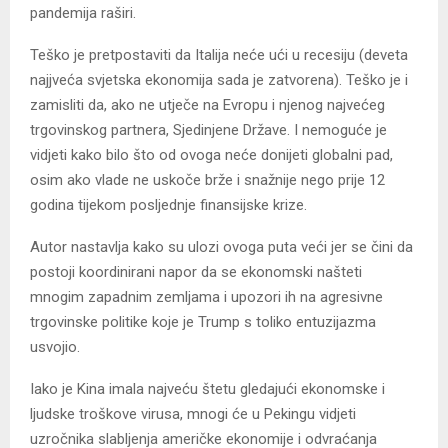
pandemija raširi.
Teško je pretpostaviti da Italija neće ući u recesiju (deveta
najjveća svjetska ekonomija sada je zatvorena). Teško je i
zamisliti da, ako ne utječe na Evropu i njenog najvećeg
trgovinskog partnera, Sjedinjene Države. I nemoguće je
vidjeti kako bilo što od ovoga neće donijeti globalni pad,
osim ako vlade ne uskoče brže i snažnije nego prije 12
godina tijekom posljednje finansijske krize.
Autor nastavlja kako su ulozi ovoga puta veći jer se čini da
postoji koordinirani napor da se ekonomski našteti
mnogim zapadnim zemljama i upozori ih na agresivne
trgovinske politike koje je Trump s toliko entuzijazma
usvojio.
Iako je Kina imala najveću štetu gledajući ekonomske i
ljudske troškove virusa, mnogi će u Pekingu vidjeti
uzročnika slabljenja američke ekonomije i odvraćanja