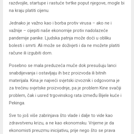
razdvojile, startupe i rastuće tvrtke poput njegove, mogle bi
na kraju platiti cijenu.
Jednako je važno kao i borba protiv virusa – ako ne i
važnije – cijepiti naše ekonomije protiv nadolazeće
pandemije panike. Ljudska patnja može doći u obliku
bolesti i smrti. Ali može se doživjeti i da ne možete platiti
račune ili izgubiti dom.
Posebno se mala preduzeća muče dok presušuju lanci
snabdijevanja i ostavljaju ih bez proizvoda ili bitnih
materijala. Kina je najveći svjetski izvoznik i odgovorna je
za trećinu svjetske proizvodnje, pa je problem Kine svačiji
problem, čak i usred trgovinskog rata između Bijele kuće i
Pekinga.
Sve to još više zabrinjava što vlade i dalje to vide kao
zdravstvenu krizu, a ne kao ekonomsku. Vrijeme je da
ekonomisti preuzmu inicijativu, prije nego što se prava