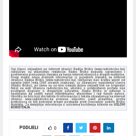
Svi članci objavljeni na internet stranici Radija Brčko (www.radiobrcko.ba)
isključivo su vlasništvo redakcije. Radio Brčko dopušta ograničeno i
povremeno prenošenje članaka sa svoje internet stranice u drugim medijima.
Drugi mediji smiju prenijeti informacije iz pojedinih članaka sa Internet
stranice Radija Brčko (www.radiobrcko.ba) isključivo kao kratku vijest od
najviše četiri reda (300 slovnih znakova), uz obavezno navođenje izvora
(Radio Brčko), pri čemu su on-line izdanja dužna objaviti link na originalni
tekst na web stranicu radiobrcko.ba, ukoliko s uredništvom portala nije
postignut dogovor o drugačijim uslovima. Radio Brčko je odlučan u
nastojanju da zaštiti svoje intelektualno vlasništvo i rad svojih autora.
Ukoliko se bilo koji dio teksta ili informacija iz teksta objavljenog na internet
stranici www.radiobrcko.ba prenese suprotno ovim pravilima, protiv
prekršioca će biti pokrenut pravni postupak pred Osnovnim sudom Brčko
distrikta. Za detaljnije informacije o uslovima korištenja kliknite na
USLOVI
KORIŠTENJA.
PODIJELI
0