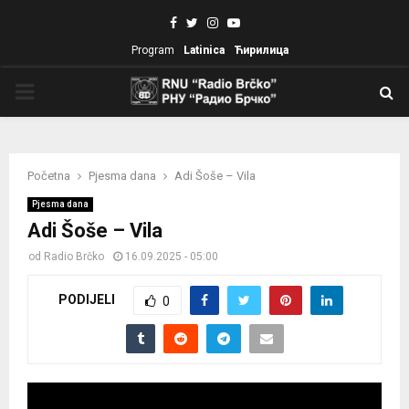
Facebook
Twitter
Instagram
Youtube
Program
Latinica
Ћирилица
PRIMARY
MENU
Početna
Pjesma dana
Adi Šoše – Vila
Pjesma dana
Adi Šoše – Vila
od
Radio Brčko
16.09.2025 - 05:00
PODIJELI
0