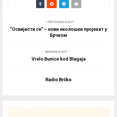
PRETHODNA VIJEST
“Освијести се” – нови еколошки пројекат у
Брчком
NAREDNA VIJEST
Vrelo Bunice kod Blagaja
Radio Brčko