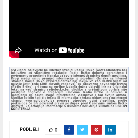
Svi članci objavljeni na internet stranici Radija Brčko (www.radiobrcko.ba)
isključivo su vlasništvo redakcije. Radio Brčko dopušta ograničeno i
povremeno prenošenje članaka sa svoje internet stranice u drugim medijima.
Drugi mediji smiju prenijeti informacije iz pojedinih članaka sa Internet
stranice Radija Brčko (www.radiobrcko.ba) isključivo kao kratku vijest od
najviše četiri reda (300 slovnih znakova), uz obavezno navođenje izvora
(Radio Brčko), pri čemu su on-line izdanja dužna objaviti link na originalni
tekst na web stranicu radiobrcko.ba, ukoliko s uredništvom portala nije
postignut dogovor o drugačijim uslovima. Radio Brčko je odlučan u
nastojanju da zaštiti svoje intelektualno vlasništvo i rad svojih autora.
Ukoliko se bilo koji dio teksta ili informacija iz teksta objavljenog na internet
stranici www.radiobrcko.ba prenese suprotno ovim pravilima, protiv
prekršioca će biti pokrenut pravni postupak pred Osnovnim sudom Brčko
distrikta. Za detaljnije informacije o uslovima korištenja kliknite na
USLOVI
KORIŠTENJA.
PODIJELI
0