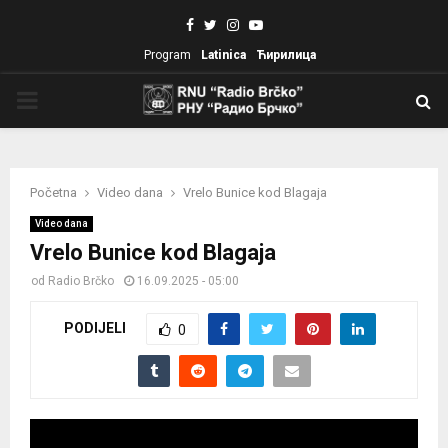
Facebook
Twitter
Instagram
Youtube
Program
Latinica
Ћирилица
PRIMARY
MENU
Početna
Video dana
Vrelo Bunice kod Blagaja
Video dana
Vrelo Bunice kod Blagaja
od
Radio Brčko
16.09.2025 - 05:00
PODIJELI
0