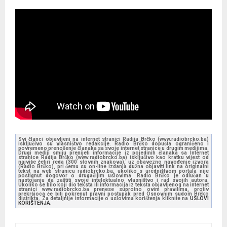
Svi članci objavljeni na internet stranici Radija Brčko (www.radiobrcko.ba)
isključivo su vlasništvo redakcije. Radio Brčko dopušta ograničeno i
povremeno prenošenje članaka sa svoje internet stranice u drugim medijima.
Drugi mediji smiju prenijeti informacije iz pojedinih članaka sa Internet
stranice Radija Brčko (www.radiobrcko.ba) isključivo kao kratku vijest od
najviše četiri reda (300 slovnih znakova), uz obavezno navođenje izvora
(Radio Brčko), pri čemu su on-line izdanja dužna objaviti link na originalni
tekst na web stranicu radiobrcko.ba, ukoliko s uredništvom portala nije
postignut dogovor o drugačijim uslovima. Radio Brčko je odlučan u
nastojanju da zaštiti svoje intelektualno vlasništvo i rad svojih autora.
Ukoliko se bilo koji dio teksta ili informacija iz teksta objavljenog na internet
stranici www.radiobrcko.ba prenese suprotno ovim pravilima, protiv
prekršioca će biti pokrenut pravni postupak pred Osnovnim sudom Brčko
distrikta. Za detaljnije informacije o uslovima korištenja kliknite na
USLOVI
KORIŠTENJA.