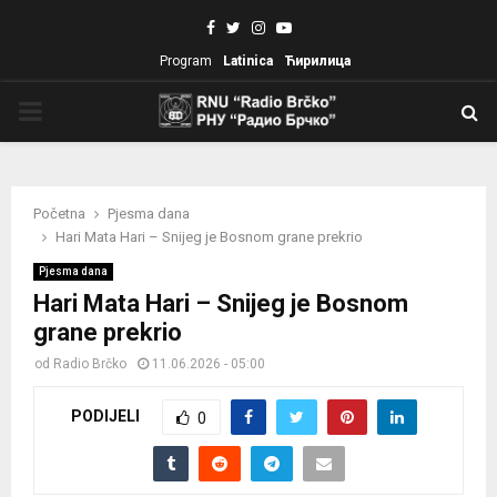
Facebook
Twitter
Instagram
Youtube
Program
Latinica
Ћирилица
PRIMARY
MENU
Početna
Pjesma dana
Hari Mata Hari – Snijeg je Bosnom grane prekrio
Pjesma dana
Hari Mata Hari – Snijeg je Bosnom
grane prekrio
od
Radio Brčko
11.06.2026 - 05:00
PODIJELI
0