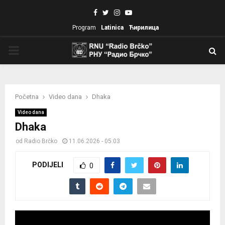
Facebook
Twitter
Instagram
Youtube
Program
Latinica
Ћирилица
PRIMARY
MENU
Početna
Video dana
Dhaka
Video dana
Dhaka
od
Radio Brčko
11.06.2026 - 05:03
PODIJELI
0