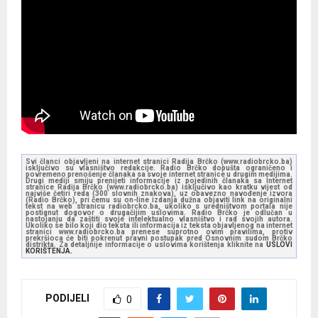
Svi članci objavljeni na internet stranici Radija Brčko (www.radiobrcko.ba)
isključivo su vlasništvo redakcije. Radio Brčko dopušta ograničeno i
povremeno prenošenje članaka sa svoje internet stranice u drugim medijima.
Drugi mediji smiju prenijeti informacije iz pojedinih članaka sa Internet
stranice Radija Brčko (www.radiobrcko.ba) isključivo kao kratku vijest od
najviše četiri reda (300 slovnih znakova), uz obavezno navođenje izvora
(Radio Brčko), pri čemu su on-line izdanja dužna objaviti link na originalni
tekst na web stranicu radiobrcko.ba, ukoliko s uredništvom portala nije
postignut dogovor o drugačijim uslovima. Radio Brčko je odlučan u
nastojanju da zaštiti svoje intelektualno vlasništvo i rad svojih autora.
Ukoliko se bilo koji dio teksta ili informacija iz teksta objavljenog na internet
stranici www.radiobrcko.ba prenese suprotno ovim pravilima, protiv
prekršioca će biti pokrenut pravni postupak pred Osnovnim sudom Brčko
distrikta. Za detaljnije informacije o uslovima korištenja kliknite na
USLOVI
KORIŠTENJA.
PODIJELI
0