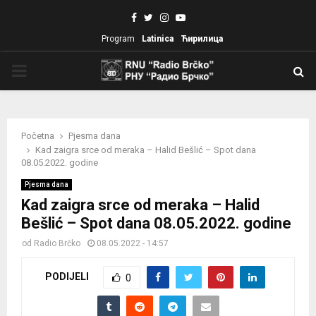
Facebook
Twitter
Instagram
Youtube
Program
Latinica
Ћирилица
PRIMARY
MENU
Početna
Pjesma dana
Kad zaigra srce od meraka – Halid Bešlić – Spot dana
08.05.2022. godine
Pjesma dana
Kad zaigra srce od meraka – Halid
Bešlić – Spot dana 08.05.2022. godine
od
Radio Brčko
08.05.2022 - 14:57
PODIJELI
0