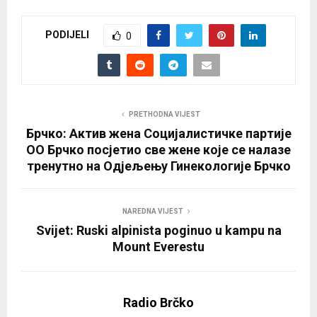
PODIJELI
0
PRETHODNA VIJEST
Брчко: Актив жена Социјалистичке партије
ОО Брчко посјетио све жене које се налазе
тренутно на Одјељењу Гинекологије Брчко
NAREDNA VIJEST
Svijet: Ruski alpinista poginuo u kampu na
Mount Everestu
Radio Brčko