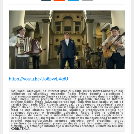
https://youtu.be/Uo8pvyL4kdU
Svi članci objavljeni na internet stranici Radija Brčko (www.radiobrcko.ba)
isključivo su vlasništvo redakcije. Radio Brčko dopušta ograničeno i
povremeno prenošenje članaka sa svoje internet stranice u drugim medijima.
Drugi mediji smiju prenijeti informacije iz pojedinih članaka sa Internet
stranice Radija Brčko (www.radiobrcko.ba) isključivo kao kratku vijest od
najviše četiri reda (300 slovnih znakova), uz obavezno navođenje izvora
(Radio Brčko), pri čemu su on-line izdanja dužna objaviti link na originalni
tekst na web stranicu radiobrcko.ba, ukoliko s uredništvom portala nije
postignut dogovor o drugačijim uslovima. Radio Brčko je odlučan u
nastojanju da zaštiti svoje intelektualno vlasništvo i rad svojih autora.
Ukoliko se bilo koji dio teksta ili informacija iz teksta objavljenog na internet
stranici www.radiobrcko.ba prenese suprotno ovim pravilima, protiv
prekršioca će biti pokrenut pravni postupak pred Osnovnim sudom Brčko
distrikta. Za detaljnije informacije o uslovima korištenja kliknite na
USLOVI
KORIŠTENJA.