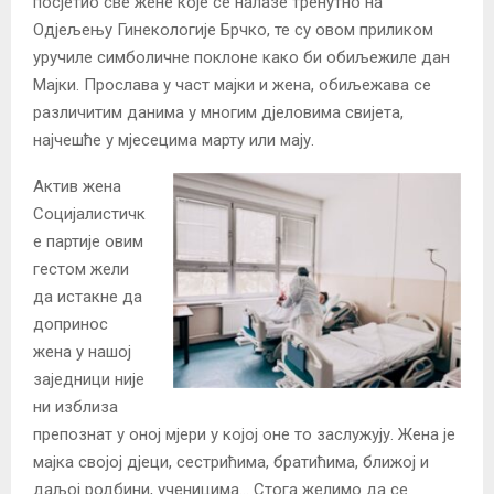
посјетио све жене које се налазе тренутно на
Одјељењу Гинекологије Брчко, те су овом приликом
уручиле симболичне поклоне како би обиљежиле дан
Мајки. Прослава у част мајки и жена, обиљежава се
различитим данима у многим дјеловима свијета,
најчешће у мјесецима марту или мају.
Актив жена
Социјалистичк
е партије овим
гестом жели
да истакне да
допринос
жена у нашој
заједници није
ни изблиза
препознат у оној мјери у којој оне то заслужују. Жена је
мајка својој дјеци, сестрићима, братићима, ближој и
даљој родбини, ученицима… Стога желимо да се