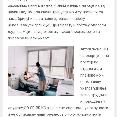
захвалимо свим мајкама и оним женама на које на тај
начин гледамо за сваки тренутак који су провели са
нама бринући се за наше здравље и срећу
непознавајући границе. Дјеца расту и постају одрасли
људи, а мајке заувјек остају њихове мајке, јер је то
посао за цијели живот.
Актив жена СП
се осврнуо и на
постојеће
стратегије и
планове који
промовишу
унапређивање
жена, трудница
и породиља у
друштву,OO SP BR;KO које се не спроводе у потпуности
и не осликавају нашу реланост у којој живимо јер је