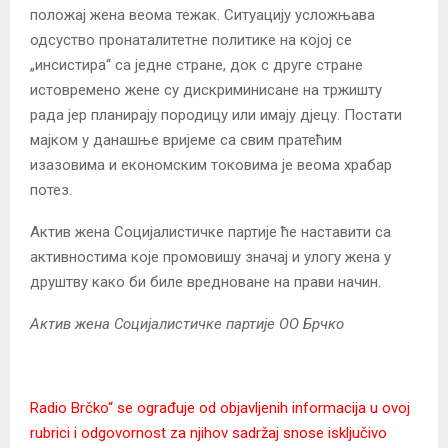
положај жена веома тежак. Ситуацију усложњава
одсуство пронаталитетне политике на којој се
„инсистира“ са једне стране, док с друге стране
истовремено жене су дискриминисане на тржишту
рада јер планирају породицу или имају дјецу. Постати
мајком у данашње вријеме са свим пратећим
изазовима и економским токовима је веома храбар
потез.
Актив жена Социјалистичке партије ће наставити са
активностима које промовишу значај и улогу жена у
друштву како би биле вредноване на прави начин.
Актив жена Социјалистичке партије ОО Брчко
Radio Brčko“ se ograđuje od objavljenih informacija u ovoj
rubrici i odgovornost za njihov sadržaj snose isključivo