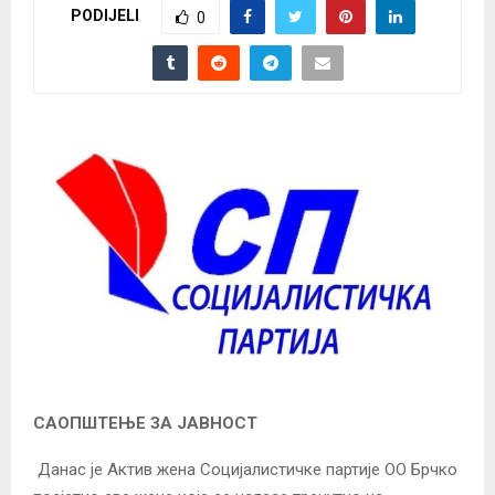
PODIJELI
0
САОПШТЕЊЕ ЗА ЈАВНОСТ
Данас је Актив жена Социјалистичке партије ОО Брчко