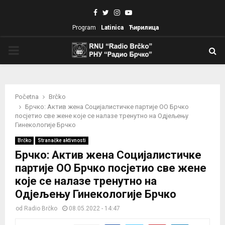
Facebook
Twitter
Instagram
Youtube
Program
Latinica
Ћирилица
PRIMARY
MENU
Početna
Brčko
Брчко: Актив жена Социјалистичке партије ОО Брчко
посјетио све жене које се налазе тренутно на Одјељењу
Гинекологије Брчко
Brčko
Stranačke aktivnosti
Брчко: Актив жена Социјалистичке
партије ОО Брчко посјетио све жене
које се налазе тренутно на
Одјељењу Гинекологије Брчко
od
Radio Brčko
08.05.2022 - 14:47