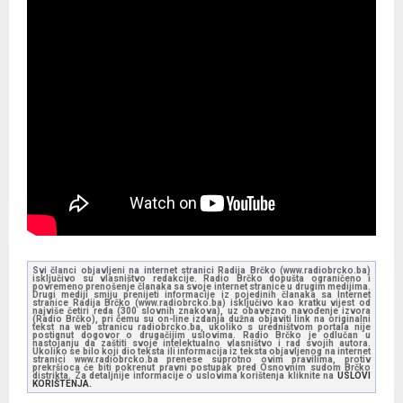
Svi članci objavljeni na internet stranici Radija Brčko (www.radiobrcko.ba)
isključivo su vlasništvo redakcije. Radio Brčko dopušta ograničeno i
povremeno prenošenje članaka sa svoje internet stranice u drugim medijima.
Drugi mediji smiju prenijeti informacije iz pojedinih članaka sa Internet
stranice Radija Brčko (www.radiobrcko.ba) isključivo kao kratku vijest od
najviše četiri reda (300 slovnih znakova), uz obavezno navođenje izvora
(Radio Brčko), pri čemu su on-line izdanja dužna objaviti link na originalni
tekst na web stranicu radiobrcko.ba, ukoliko s uredništvom portala nije
postignut dogovor o drugačijim uslovima. Radio Brčko je odlučan u
nastojanju da zaštiti svoje intelektualno vlasništvo i rad svojih autora.
Ukoliko se bilo koji dio teksta ili informacija iz teksta objavljenog na internet
stranici www.radiobrcko.ba prenese suprotno ovim pravilima, protiv
prekršioca će biti pokrenut pravni postupak pred Osnovnim sudom Brčko
distrikta. Za detaljnije informacije o uslovima korištenja kliknite na
USLOVI
KORIŠTENJA.