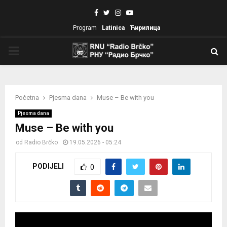
Facebook
Twitter
Instagram
Youtube
Program
Latinica
Ћирилица
PRIMARY
MENU
Početna
Pjesma dana
Muse – Be with you
Pjesma dana
Muse – Be with you
od
Radio Brčko
19.05.2026 - 05:24
PODIJELI
0