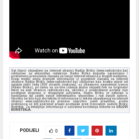
Svi članci objavljeni na internet stranici Radija Brčko (www.radiobrcko.ba)
isključivo su vlasništvo redakcije. Radio Brčko dopušta ograničeno i
povremeno prenošenje članaka sa svoje internet stranice u drugim medijima.
Drugi mediji smiju prenijeti informacije iz pojedinih članaka sa Internet
stranice Radija Brčko (www.radiobrcko.ba) isključivo kao kratku vijest od
najviše četiri reda (300 slovnih znakova), uz obavezno navođenje izvora
(Radio Brčko), pri čemu su on-line izdanja dužna objaviti link na originalni
tekst na web stranicu radiobrcko.ba, ukoliko s uredništvom portala nije
postignut dogovor o drugačijim uslovima. Radio Brčko je odlučan u
nastojanju da zaštiti svoje intelektualno vlasništvo i rad svojih autora.
Ukoliko se bilo koji dio teksta ili informacija iz teksta objavljenog na internet
stranici www.radiobrcko.ba prenese suprotno ovim pravilima, protiv
prekršioca će biti pokrenut pravni postupak pred Osnovnim sudom Brčko
distrikta. Za detaljnije informacije o uslovima korištenja kliknite na
USLOVI
KORIŠTENJA.
PODIJELI
0