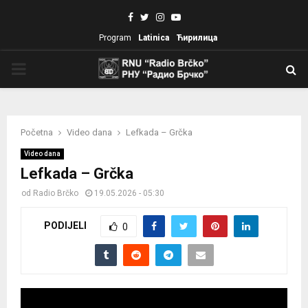
Facebook
Twitter
Instagram
Youtube
Program
Latinica
Ћирилица
PRIMARY
MENU
Početna
Video dana
Lefkada – Grčka
Video dana
Lefkada – Grčka
od
Radio Brčko
19.05.2026 - 05:30
PODIJELI
0