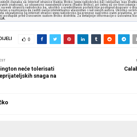
jedinih članaka sa Internet stranice Radija Brčko (www.radiobrcko.ba) isključivo kao kratku
slovnih znakova), uz obavezno navođenje izvora (Radio Brčko), pri čemu su on-line izdanja d
st na web stranicu radiobrcko.ba, ukoliko s uredništvom portala nije postignut dogovor o dr
učan u nastojanju da zaštiti svoje intelektualno vlasništvo i rad svojih autora. Ukoliko se bilo 
ksta objavljenog na internet stranici www.radiobrcko.ba prenese suprotno ovim pravilima, pr
vni postupak pred Osnovnim sudom Brčko distrikta. Za detaljnije informacije o uslovima kori
NJA.
DIJELI
0
EST
ington neće tolerisati
Calab
eprijateljskih snaga na
čko