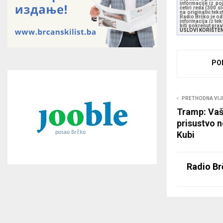
informacije iz po
četiri reda (300 
na originalni tek
Radio Brčko je odl
informacija iz te
biti pokrenut pra
USLOVI KORIŠTE
PO
PRETHODNA VIJ
Tramp: Vaš
prisustvo n
Kubi
Radio Br