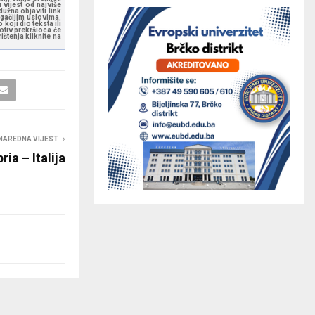
 vijest od najviše
užna objaviti link
ugačijim uslovima.
koji dio teksta ili
otiv prekršioca će
štenja kliknite na
NAREDNA VIJEST
ria – Italija