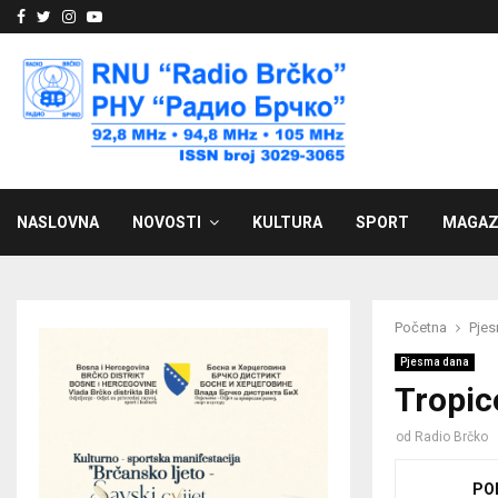
Facebook
Twitter
Instagram
Youtube
NASLOVNA
NOVOSTI
KULTURA
SPORT
MAGAZ
Početna
Pje
Pjesma dana
Tropic
od
Radio Brčko
PO