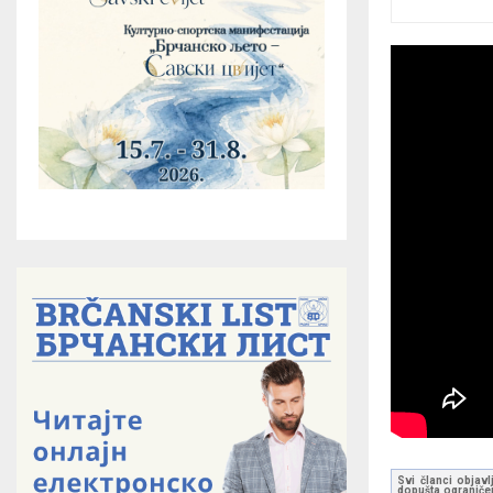
Svi članci objavl
dopušta ograničen