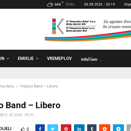
C
Brčko
06.08.2026. - 20:19
Imp
34.5
IN
EMISIJE
VREMEPLOV
˼
sma dana
Tropico Band – Libero
o Band – Libero
21.05.2026 - 05:01
DIJELI
0