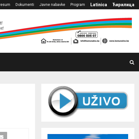
Latinica
Ћирилица
resum
Dokumenti
Javne nabavke
Program