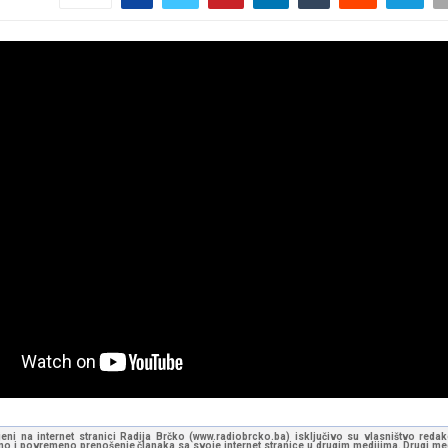
jeni na internet stranici Radija Brčko (www.radiobrcko.ba) isključivo su vlasništvo reda
o i povremeno prenošenje članaka sa svoje internet stranice u drugim medijima. Drugi medi