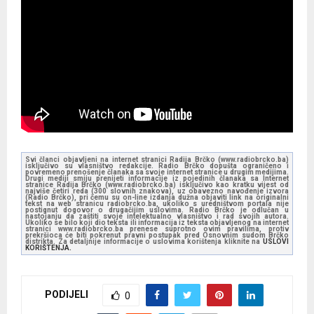
Svi članci objavljeni na internet stranici Radija Brčko (www.radiobrcko.ba)
isključivo su vlasništvo redakcije. Radio Brčko dopušta ograničeno i
povremeno prenošenje članaka sa svoje internet stranice u drugim medijima.
Drugi mediji smiju prenijeti informacije iz pojedinih članaka sa Internet
stranice Radija Brčko (www.radiobrcko.ba) isključivo kao kratku vijest od
najviše četiri reda (300 slovnih znakova), uz obavezno navođenje izvora
(Radio Brčko), pri čemu su on-line izdanja dužna objaviti link na originalni
tekst na web stranicu radiobrcko.ba, ukoliko s uredništvom portala nije
postignut dogovor o drugačijim uslovima. Radio Brčko je odlučan u
nastojanju da zaštiti svoje intelektualno vlasništvo i rad svojih autora.
Ukoliko se bilo koji dio teksta ili informacija iz teksta objavljenog na internet
stranici www.radiobrcko.ba prenese suprotno ovim pravilima, protiv
prekršioca će biti pokrenut pravni postupak pred Osnovnim sudom Brčko
distrikta. Za detaljnije informacije o uslovima korištenja kliknite na
USLOVI
KORIŠTENJA.
PODIJELI
0