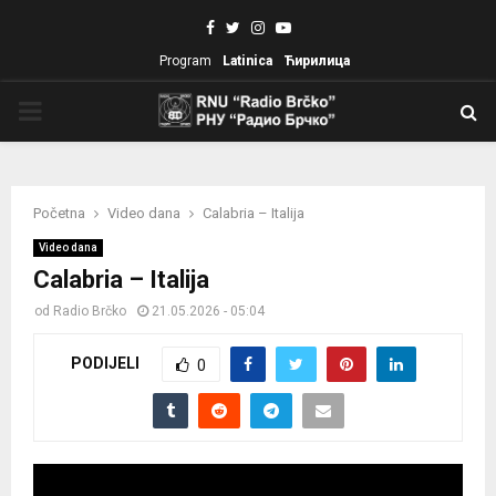
Facebook
Twitter
Instagram
Youtube
Program
Latinica
Ћирилица
PRIMARY
MENU
Početna
Video dana
Calabria – Italija
Video dana
Calabria – Italija
od
Radio Brčko
21.05.2026 - 05:04
PODIJELI
0