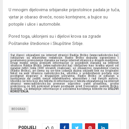
U mnogim dijelovima srbijanske prijestolnice padala je tuča,
vjetar je obarao drveće, nosio kontejnere, a bujice su
potopile i ulice i automobile.
Pored toga, uklonjeni su i dijelovi krova sa zgrade
Poštanske štedionice i Skupštine Srbije.
Svi članci objavljeni na internet stranici Radija Brčko (www.radiobrcko.ba)
isključivo su vlasništvo redakcije. Radio Brčko dopušta ograničeno i
povremeno prenošenje članaka sa svoje internet stranice u drugim medijima.
Drugi mediji smiju prenijeti informacije iz pojedinih članaka sa Internet
stranice Radija Brčko (www.radiobrcko.ba) isključivo kao kratku vijest od
najviše četiri reda (300 slovnih znakova), uz obavezno navođenje izvora
(Radio Brčko), pri čemu su on-line izdanja dužna objaviti link na originalni
tekst na web stranicu radiobrcko.ba, ukoliko s uredništvom portala nije
postignut dogovor o drugačijim uslovima. Radio Brčko je odlučan u
nastojanju da zaštiti svoje intelektualno vlasništvo i rad svojih autora.
Ukoliko se bilo koji dio teksta ili informacija iz teksta objavljenog na internet
stranici www.radiobrcko.ba prenese suprotno ovim pravilima, protiv
prekršioca će biti pokrenut pravni postupak pred Osnovnim sudom Brčko
distrikta. Za detaljnije informacije o uslovima korištenja kliknite na
USLOVI
KORIŠTENJA.
BEOGRAD
PODIJELI
0