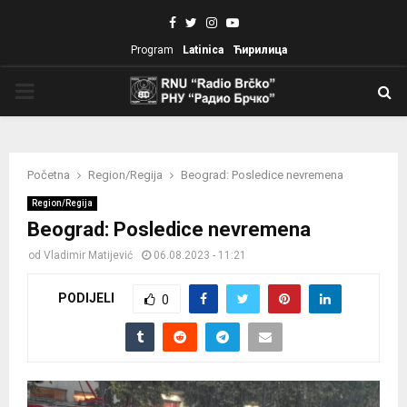
Facebook
Twitter
Instagram
Youtube
Program
Latinica
Ћирилица
PRIMARY
MENU
Početna
Region/Regija
Beograd: Posledice nevremena
Region/Regija
Beograd: Posledice nevremena
od
Vladimir Matijević
06.08.2023 - 11:21
PODIJELI
0