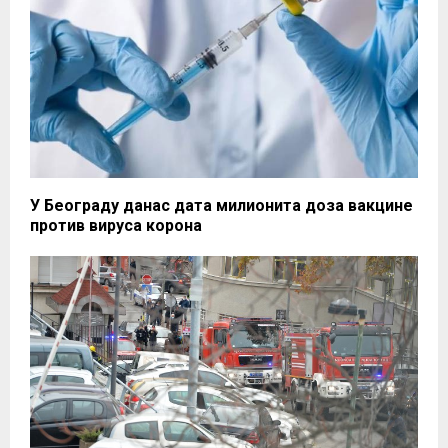
У Београду данас дата милионита доза вакцине
против вируса корона