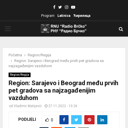
Facebook
Twitter
Instagram
Youtube
Program
Latinica
Ћирилица
PRIMARY
MENU
Početna
Region/Regija
Region: Sarajevo i Beograd među prvih pet gradova sa
najzagađenijim vazduhom
Region/Regija
Region: Sarajevo i Beograd među prvih
pet gradova sa najzagađenijim
vazduhom
od
Vladimir Matijević
27.11.2022 - 10:26
PODIJELI
0