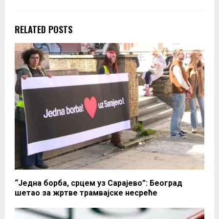
RELATED POSTS
“Једна борба, срцем уз Сарајево”: Београд
шетао за жртве трамвајске несреће