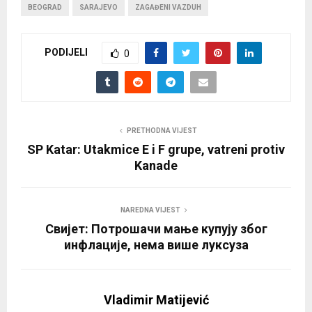
BEOGRAD
SARAJEVO
ZAGAĐENI VAZDUH
PODIJELI
0
PRETHODNA VIJEST
SP Katar: Utakmice E i F grupe, vatreni protiv
Kanade
NAREDNA VIJEST
Свијет: Потрошачи мање купују због
инфлације, нема више луксуза
Vladimir Matijević