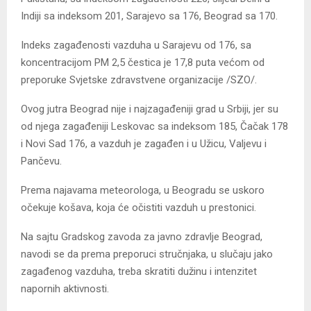
Indiji sa indeksom 201, Sarajevo sa 176, Beograd sa 170.
Indeks zagađenosti vazduha u Sarajevu od 176, sa
koncentracijom PM 2,5 čestica je 17,8 puta većom od
preporuke Svjetske zdravstvene organizacije /SZO/.
Ovog jutra Beograd nije i najzagađeniji grad u Srbiji, jer su
od njega zagađeniji Leskovac sa indeksom 185, Čačak 178
i Novi Sad 176, a vazduh je zagađen i u Užicu, Valjevu i
Pančevu.
Prema najavama meteorologa, u Beogradu se uskoro
očekuje košava, koja će očistiti vazduh u prestonici.
Na sajtu Gradskog zavoda za javno zdravlje Beograd,
navodi se da prema preporuci stručnjaka, u slučaju jako
zagađenog vazduha, treba skratiti dužinu i intenzitet
napornih aktivnosti.