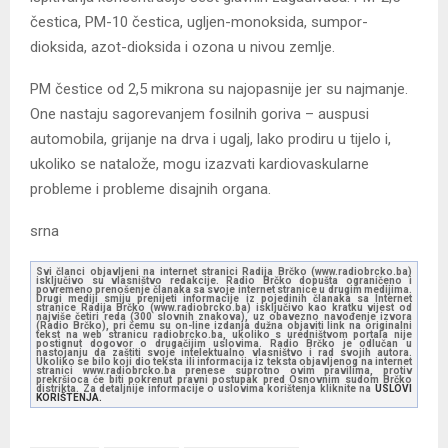
čestica, PM-10 čestica, ugljen-monoksida, sumpor-
dioksida, azot-dioksida i ozona u nivou zemlje.
PM čestice od 2,5 mikrona su najopasnije jer su najmanje.
One nastaju sagorevanjem fosilnih goriva – auspusi
automobila, grijanje na drva i ugalj, lako prodiru u tijelo i,
ukoliko se natalože, mogu izazvati kardiovaskularne
probleme i probleme disajnih organa.
srna
Svi članci objavljeni na internet stranici Radija Brčko (www.radiobrcko.ba)
isključivo su vlasništvo redakcije. Radio Brčko dopušta ograničeno i
povremeno prenošenje članaka sa svoje internet stranice u drugim medijima.
Drugi mediji smiju prenijeti informacije iz pojedinih članaka sa Internet
stranice Radija Brčko (www.radiobrcko.ba) isključivo kao kratku vijest od
najviše četiri reda (300 slovnih znakova), uz obavezno navođenje izvora
(Radio Brčko), pri čemu su on-line izdanja dužna objaviti link na originalni
tekst na web stranicu radiobrcko.ba, ukoliko s uredništvom portala nije
postignut dogovor o drugačijim uslovima. Radio Brčko je odlučan u
nastojanju da zaštiti svoje intelektualno vlasništvo i rad svojih autora.
Ukoliko se bilo koji dio teksta ili informacija iz teksta objavljenog na internet
stranici www.radiobrcko.ba prenese suprotno ovim pravilima, protiv
prekršioca će biti pokrenut pravni postupak pred Osnovnim sudom Brčko
distrikta. Za detaljnije informacije o uslovima korištenja kliknite na
USLOVI
KORIŠTENJA.