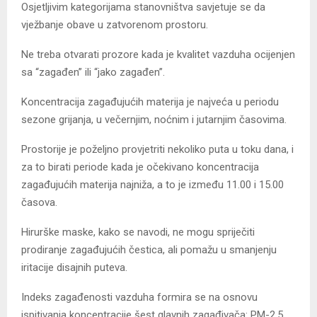
Osjetljivim kategorijama stanovništva savjetuje se da
vježbanje obave u zatvorenom prostoru.
Ne treba otvarati prozore kada je kvalitet vazduha ocijenjen
sa “zagađen” ili “jako zagađen”.
Koncentracija zagađujućih materija je najveća u periodu
sezone grijanja, u večernjim, noćnim i jutarnjim časovima.
Prostorije je poželjno provjetriti nekoliko puta u toku dana, i
za to birati periode kada je očekivano koncentracija
zagađujućih materija najniža, a to je između 11.00 i 15.00
časova.
Hirurške maske, kako se navodi, ne mogu spriječiti
prodiranje zagađujućih čestica, ali pomažu u smanjenju
iritacije disajnih puteva.
Indeks zagađenosti vazduha formira se na osnovu
ispitivanja koncentracije šest glavnih zagađivača: PM-2,5