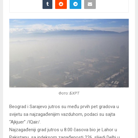
Фото: БХРТ
Beograd i Sarajevo jutros su među prvih pet gradova u
svijetu sa najzagađenijim vazduhom, podaci su sajta
“Ajkjuer” /IQair/.
Najzagađeniji grad jutros u 8.00 časova bio je Lahor u
Pakistanu, sa indeksom zagađenosti 226, slijedi Delhi u