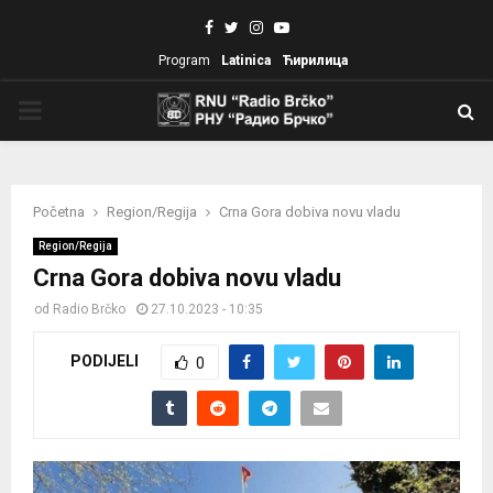
Facebook
Twitter
Instagram
Youtube
Program
Latinica
Ћирилица
PRIMARY
MENU
Početna
Region/Regija
Crna Gora dobiva novu vladu
Region/Regija
Crna Gora dobiva novu vladu
od
Radio Brčko
27.10.2023 - 10:35
PODIJELI
0