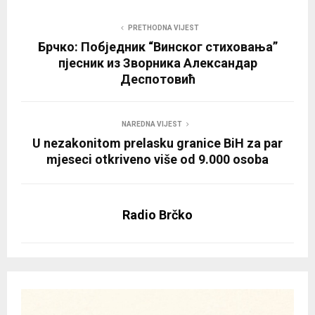
PRETHODNA VIJEST
Брчко: Побједник “Винског стиховања”
пјесник из Зворника Александар
Деспотовић
NAREDNA VIJEST
U nezakonitom prelasku granice BiH za par
mjeseci otkriveno više od 9.000 osoba
Radio Brčko