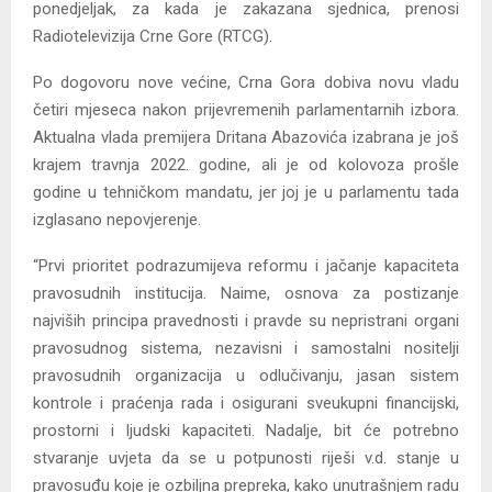
ponedjeljak, za kada je zakazana sjednica, prenosi
Radiotelevizija Crne Gore (RTCG).
Po dogovoru nove većine, Crna Gora dobiva novu vladu
četiri mjeseca nakon prijevremenih parlamentarnih izbora.
Aktualna vlada premijera Dritana Abazovića izabrana je još
krajem travnja 2022. godine, ali je od kolovoza prošle
godine u tehničkom mandatu, jer joj je u parlamentu tada
izglasano nepovjerenje.
“Prvi prioritet podrazumijeva reformu i jačanje kapaciteta
pravosudnih institucija. Naime, osnova za postizanje
najviših principa pravednosti i pravde su nepristrani organi
pravosudnog sistema, nezavisni i samostalni nositelji
pravosudnih organizacija u odlučivanju, jasan sistem
kontrole i praćenja rada i osigurani sveukupni financijski,
prostorni i ljudski kapaciteti. Nadalje, bit će potrebno
stvaranje uvjeta da se u potpunosti riješi v.d. stanje u
pravosuđu koje je ozbiljna prepreka, kako unutrašnjem radu