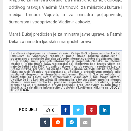
Krapović za ministra obrane. Za ministra turizma, ekologije,
održivog razvoja Vladimir Martinović, za ministricu kulture i
medija Tamara Vujović, a za ministra poljoprivrede,
šumarstva i vodoprivrede Vladimir Joković.
Maraš Dukaj predložen je za ministra javne uprave, a Fatmir
Đeka za ministra ljudskih i manjinskih prava.
Svi članci objavljeni na internet stranici Radija Brčko (www.radiobrcko.ba)
isključivo su vlasništvo redakcije. Radio Brčko dopušta ograničeno i
povremeno prenošenje članaka sa svoje internet stranice u drugim medijima.
Drugi mediji smiju prenijeti informacije iz pojedinih članaka sa Internet
stranice Radija Brčko (www.radiobrcko.ba) isključivo kao kratku vijest od
najviše četiri reda (300 slovnih znakova), uz obavezno navođenje izvora
(Radio Brčko), pri čemu su on-line izdanja dužna objaviti link na originalni
tekst na web stranicu radiobrcko.ba, ukoliko s uredništvom portala nije
postignut dogovor o drugačijim uslovima. Radio Brčko je odlučan u
nastojanju da zaštiti svoje intelektualno vlasništvo i rad svojih autora.
Ukoliko se bilo koji dio teksta ili informacija iz teksta objavljenog na internet
stranici www.radiobrcko.ba prenese suprotno ovim pravilima, protiv
prekršioca će biti pokrenut pravni postupak pred Osnovnim sudom Brčko
distrikta. Za detaljnije informacije o uslovima korištenja kliknite na
USLOVI
KORIŠTENJA.
PODIJELI
0