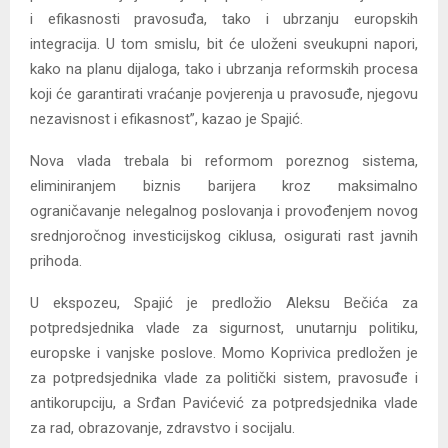
i efikasnosti pravosuđa, tako i ubrzanju europskih
integracija. U tom smislu, bit će uloženi sveukupni napori,
kako na planu dijaloga, tako i ubrzanja reformskih procesa
koji će garantirati vraćanje povjerenja u pravosuđe, njegovu
nezavisnost i efikasnost”, kazao je Spajić.
Nova vlada trebala bi reformom poreznog sistema,
eliminiranjem biznis barijera kroz maksimalno
ograničavanje nelegalnog poslovanja i provođenjem novog
srednjoročnog investicijskog ciklusa, osigurati rast javnih
prihoda.
U ekspozeu, Spajić je predložio Aleksu Bečića za
potpredsjednika vlade za sigurnost, unutarnju politiku,
europske i vanjske poslove. Momo Koprivica predložen je
za potpredsjednika vlade za politički sistem, pravosuđe i
antikorupciju, a Srđan Pavićević za potpredsjednika vlade
za rad, obrazovanje, zdravstvo i socijalu.