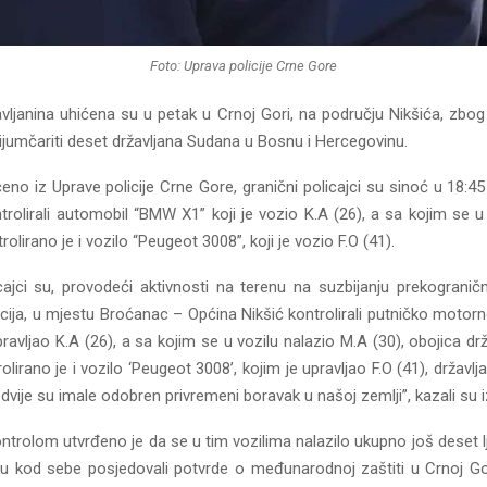
Foto: Uprava policije Crne Gore
žavljanina uhićena su u petak u Crnoj Gori, na području Nikšića, zbo
ijumčariti deset državljana Sudana u Bosnu i Hercegovinu.
eno iz Uprave policije Crne Gore, granični policajci su sinoć u 18:45
rolirali automobil “BMW X1” koji je vozio K.A (26), a sa kojim se u
rolirano je i vozilo “Peugeot 3008”, koji je vozio F.O (41).
icajci su, provodeći aktivnosti na terenu na suzbijanju prekograničn
acija, u mjestu Broćanac – Općina Nikšić kontrolirali putničko moto
pravljao K.A (26), a sa kojim se u vozilu nalazio M.A (30), obojica drž
olirano je i vozilo ‘Peugeot 3008’, kojim je upravljao F.O (41), državlj
 dvije su imale odobren privremeni boravak u našoj zemlji”, kazali su iz
ntrolom utvrđeno je da se u tim vozilima nalazilo ukupno još deset lj
su kod sebe posjedovali potvrde o međunarodnoj zaštiti u Crnoj Gor