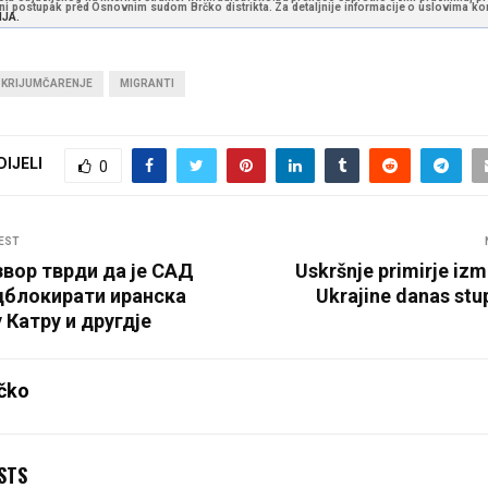
vni postupak pred Osnovnim sudom Brčko distrikta. Za detaljnije informacije o uslovima kori
NJA.
KRIJUMČARENJE
MIGRANTI
DIJELI
0
EST
звор тврди да је САД
Uskršnje primirje izm
дблокирати иранска
Ukrajine danas stu
 Катру и другдје
čko
STS