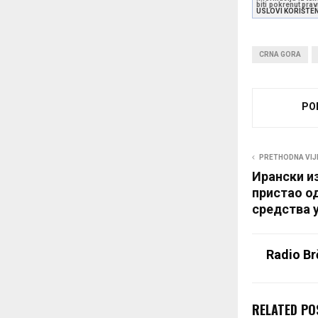
biti pokrenut pra
USLOVI KORIŠTE
CRNA GORA
PO
PRETHODNA VIJ
Ирански и
пристао о
средства у
Radio Br
RELATED PO