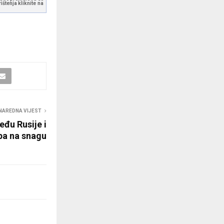
štenja kliknite na
NAREDNA VIJEST
eđu Rusije i
pa na snagu