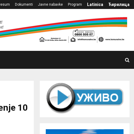
Latinica
Ћирилица
resum
Dokumenti
Javne nabavke
Program
enje 10