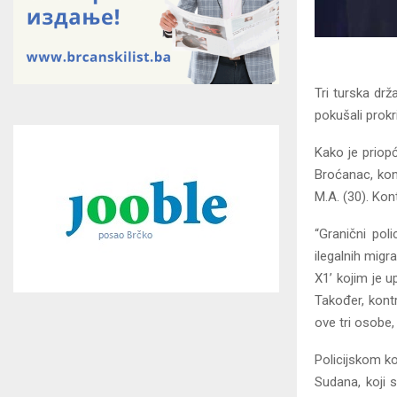
Tri turska dr
pokušali prokr
Kako je priopć
Broćanac, kont
M.A. (30). Kont
“Granični pol
ilegalnih migr
X1’ kojim je u
Također, kontr
ove tri osobe,
Policijskom ko
Sudana, koji 