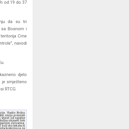
rih od 19 do 37
nju da su tri
e sa Bosnom i
eritorija Crne
ntrole”, navodi
ću.
 kazneno djelo
na je smješteno
nosi RTCG.
kcije. Radio Brčko
ji smiju prenijeti
 vijest od najviše
užna objaviti link
ugačijim uslovima.
koji dio teksta ili
otiv prekršioca će