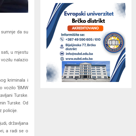
g sumnje da su
 sati, u mjestu
 vozilu nalazio
og kriminala i
rno vozilo ‘BMW
avljani Turske.
anin Turske. Od
 policije.
udi, državljana
i, a radi se o