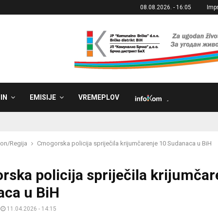
08.08.2026. - 16:05
Imp
IN
EMISIJE
VREMEPLOV
˼
on/Regija
Crnogorska policija spriječila krijumčarenje 10 Sudanaca u BiH
rska policija spriječila krijumčar
ca u BiH
11.04.2026 - 14:15