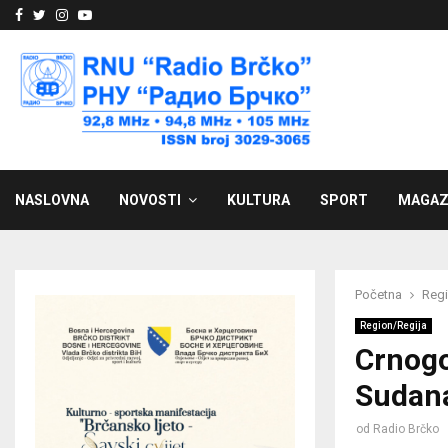
Facebook
Twitter
Instagram
Youtube
NASLOVNA
NOVOSTI
KULTURA
SPORT
MAGAZ
Početna
Regi
Region/Regija
Crnogo
Sudana
od
Radio Brčko