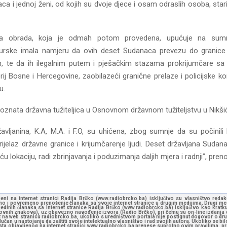
a i jednoj ženi, od kojih su dvoje djece i osam odraslih osoba, sta
ička obrada, koja je odmah potom provedena, upućuje na sum
 Turske imala namjeru da ovih deset Sudanaca prevezu do granic
 te da ih ilegalnim putem i pješačkim stazama prokrijumčare sa t
rij Bosne i Hercegovine, zaobilazeći granične prelaze i policijske ko
u.
oznata državna tužiteljica u Osnovnom državnom tužiteljstvu u Nikši
ržavljanina, K.A, M.A. i F.O, su uhićena, zbog sumnje da su počinili
ijelaz državne granice i krijumčarenje ljudi. Deset državljana Suda
u lokaciju, radi zbrinjavanja i poduzimanja daljih mjera i radnji”, pre
jeni na internet stranici Radija Brčko (www.radiobrcko.ba) isključivo su vlasništvo reda
o i povremeno prenošenje članaka sa svoje internet stranice u drugim medijima. Drugi medi
jedinih članaka sa Internet stranice Radija Brčko (www.radiobrcko.ba) isključivo kao kratku
slovnih znakova), uz obavezno navođenje izvora (Radio Brčko), pri čemu su on-line izdanja d
st na web stranicu radiobrcko.ba, ukoliko s uredništvom portala nije postignut dogovor o dr
učan u nastojanju da zaštiti svoje intelektualno vlasništvo i rad svojih autora. Ukoliko se bilo 
ksta objavljenog na internet stranici www.radiobrcko.ba prenese suprotno ovim pravilima, pr