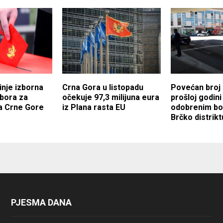
inje izborna
Crna Gora u listopadu
Povećan broj 
zbora za
očekuje 97,3 milijuna eura
prošloj godini
a Crne Gore
iz Plana rasta EU
odobrenim b
Brčko distrikt
PJESMA DANA