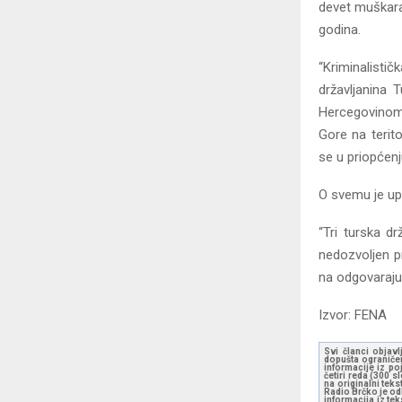
devet muškarac
godina.
“Kriminalist
državljanina
Hercegovinom,
Gore na terito
se u priopćenj
O svemu je up
“Tri turska d
nedozvoljen pr
na odgovarajuć
Izvor: FENA
Svi članci objavl
dopušta ograničen
informacije iz po
četiri reda (300 
na originalni tek
Radio Brčko je odl
informacija iz te