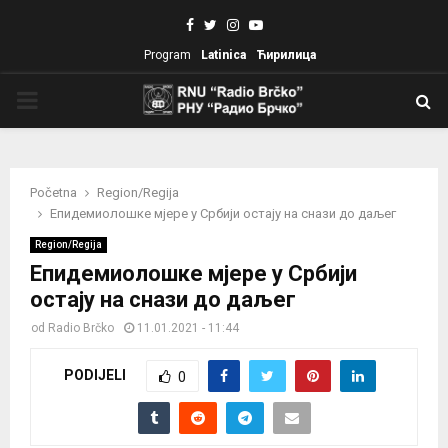
Facebook
Twitter
Instagram
Youtube
Program
Latinica
Ћирилица
PRIMARY
MENU
Početna
Region/Regija
Епидемиолошке мјере у Србији остају на снази до даљег
Region/Regija
Епидемиолошке мјере у Србији
остају на снази до даљег
od
Radio Brčko
11.01.2021 - 11:44
PODIJELI
0