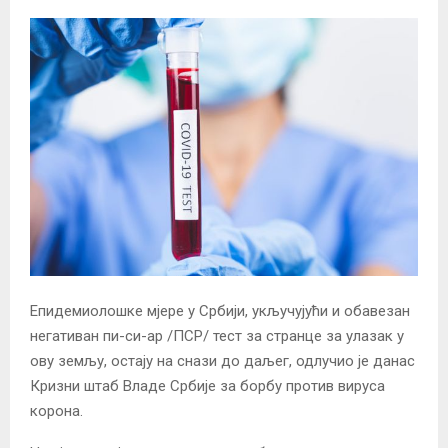
Епидемиолошке мјере у Србији, укључујући и обавезан
негативан пи-си-ар /ПСР/ тест за странце за улазак у
ову земљу, остају на снази до даљег, одлучио је данас
Кризни штаб Владе Србије за борбу против вируса
корона.