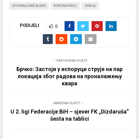
EPIDEMILOŠKE MJERE
KORONAVIRUS
SRBIJA
PODIJELI
0
PRETHODNA VIJEST
Брчко: Застоји у испоруци струје на пар
локација због радова на проналажењу
квара
NAREDNA VIJEST
U 2. ligi Federacije BiH – sjever FK „Dizdaruša“
šesta na tablici