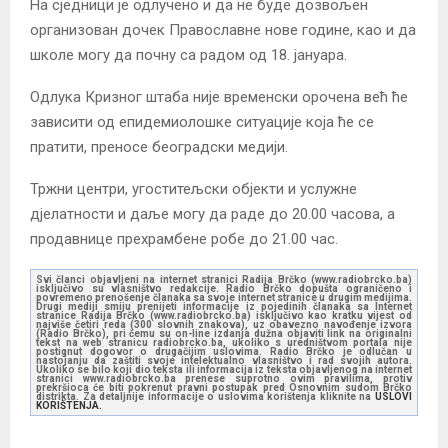
На сједници је одлучено и да не буде дозвољен
организован дочек Православне нове године, као и да
школе могу да почну са радом од 18. јануара.
Одлука Кризног штаба није временски орочена већ ће
зависити од епидемиолошке ситуације која ће се
пратити, преносе београдски медији.
Тржни центри, угоститељски објекти и услужне
дјелатности и даље могу да раде до 20.00 часова, а
продавнице прехрамбене робе до 21.00 час.
Svi članci objavljeni na internet stranici Radija Brčko (www.radiobrcko.ba)
isključivo su vlasništvo redakcije. Radio Brčko dopušta ograničeno i
povremeno prenošenje članaka sa svoje internet stranice u drugim medijima.
Drugi mediji smiju prenijeti informacije iz pojedinih članaka sa Internet
stranice Radija Brčko (www.radiobrcko.ba) isključivo kao kratku vijest od
najviše četiri reda (300 slovnih znakova), uz obavezno navođenje izvora
(Radio Brčko), pri čemu su on-line izdanja dužna objaviti link na originalni
tekst na web stranicu radiobrcko.ba, ukoliko s uredništvom portala nije
postignut dogovor o drugačijim uslovima. Radio Brčko je odlučan u
nastojanju da zaštiti svoje intelektualno vlasništvo i rad svojih autora.
Ukoliko se bilo koji dio teksta ili informacija iz teksta objavljenog na internet
stranici www.radiobrcko.ba prenese suprotno ovim pravilima, protiv
prekršioca će biti pokrenut pravni postupak pred Osnovnim sudom Brčko
distrikta. Za detaljnije informacije o uslovima korištenja kliknite na
USLOVI
KORIŠTENJA.