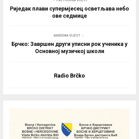
PRETHODNA VIJEST
Риједак плави супермјесец осветљава небо
ове седмице
NAREDNA VIJEST
Брчко: Завршен други уписни рок ученика у
Основној музичкој школи
Radio Brčko