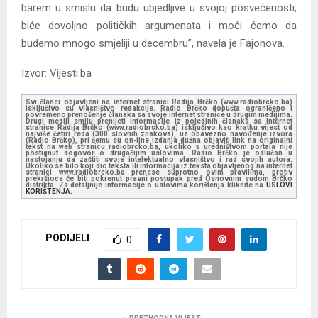
barem u smislu da budu ubjedljive u svojoj posvećenosti,
biće dovoljno političkih argumenata i moći ćemo da
budemo mnogo smjeliji u decembru”, navela je Fajonova.
Izvor: Vijesti.ba
Svi članci objavljeni na internet stranici Radija Brčko (www.radiobrcko.ba)
isključivo su vlasništvo redakcije. Radio Brčko dopušta ograničeno i
povremeno prenošenje članaka sa svoje internet stranice u drugim medijima.
Drugi mediji smiju prenijeti informacije iz pojedinih članaka sa Internet
stranice Radija Brčko (www.radiobrcko.ba) isključivo kao kratku vijest od
najviše četiri reda (300 slovnih znakova), uz obavezno navođenje izvora
(Radio Brčko), pri čemu su on-line izdanja dužna objaviti link na originalni
tekst na web stranicu radiobrcko.ba, ukoliko s uredništvom portala nije
postignut dogovor o drugačijim uslovima. Radio Brčko je odlučan u
nastojanju da zaštiti svoje intelektualno vlasništvo i rad svojih autora.
Ukoliko se bilo koji dio teksta ili informacija iz teksta objavljenog na internet
stranici www.radiobrcko.ba prenese suprotno ovim pravilima, protiv
prekršioca će biti pokrenut pravni postupak pred Osnovnim sudom Brčko
distrikta. Za detaljnije informacije o uslovima korištenja kliknite na
USLOVI
KORIŠTENJA.
PODIJELI
0