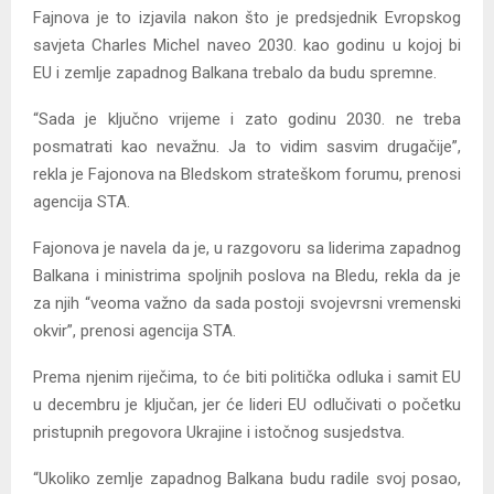
Fajnova je to izjavila nakon što je predsjednik Evropskog
savjeta Charles Michel naveo 2030. kao godinu u kojoj bi
EU i zemlje zapadnog Balkana trebalo da budu spremne.
“Sada je ključno vrijeme i zato godinu 2030. ne treba
posmatrati kao nevažnu. Ja to vidim sasvim drugačije”,
rekla je Fajonova na Bledskom strateškom forumu, prenosi
agencija STA.
Fajonova je navela da je, u razgovoru sa liderima zapadnog
Balkana i ministrima spoljnih poslova na Bledu, rekla da je
za njih “veoma važno da sada postoji svojevrsni vremenski
okvir”, prenosi agencija STA.
Prema njenim riječima, to će biti politička odluka i samit EU
u decembru je ključan, jer će lideri EU odlučivati o početku
pristupnih pregovora Ukrajine i istočnog susjedstva.
“Ukoliko zemlje zapadnog Balkana budu radile svoj posao,