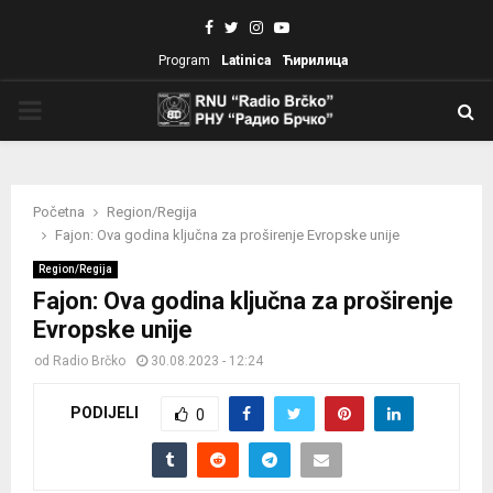
Facebook
Twitter
Instagram
Youtube
Program
Latinica
Ћирилица
PRIMARY
MENU
Početna
Region/Regija
Fajon: Ova godina ključna za proširenje Evropske unije
Region/Regija
Fajon: Ova godina ključna za proširenje
Evropske unije
od
Radio Brčko
30.08.2023 - 12:24
PODIJELI
0