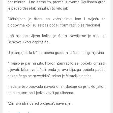
par minuta. I ne samo to, prema izjavama Ogulinaca grad
je padao desetak minuta, i to vrlo jak,
“Učininjena je šteta na voćnjacima, kao i cvijeću te
plodovima koji su se baš počeli formirati”, piše Nacional.
Još nije objavljeno kolika je šteta. Nevrijeme je bilo i u
Šenkovcu kod Zaprešića.
U pitanju je bila kiša praćena gradom, a čula se i grmljavina.
“Trajalo je par minuta. Horor. Zamračilo se, počelo grmjeti,
sijevati, kiša sve jače i onda je ova bljuzga počela padati
nakon čega se razvedrilo”, rekao je čitateljka net.hr.
I leda je bilo posvuda navodi ona i dodaje da je tuklo jako i
da su automobili jedva vozili po ulicama.
“Zimska idila usred proljeća”, navela je.