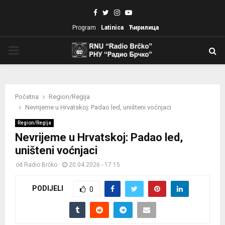
Facebook
Twitter
Instagram
Youtube
Program
Latinica
Ћирилица
PRIMARY
MENU
Početna
Region/Regija
Nevrijeme u Hrvatskoj: Padao led, uništeni voćnjaci
Region/Regija
Nevrijeme u Hrvatskoj: Padao led,
uništeni voćnjaci
od
Radio Brčko
20.04.2026 - 17:15
PODIJELI
0