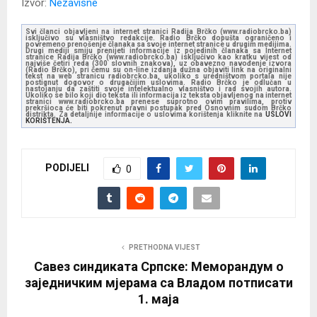
Izvor:
Nezavisne
Svi članci objavljeni na internet stranici Radija Brčko (www.radiobrcko.ba)
isključivo su vlasništvo redakcije. Radio Brčko dopušta ograničeno i
povremeno prenošenje članaka sa svoje internet stranice u drugim medijima.
Drugi mediji smiju prenijeti informacije iz pojedinih članaka sa Internet
stranice Radija Brčko (www.radiobrcko.ba) isključivo kao kratku vijest od
najviše četiri reda (300 slovnih znakova), uz obavezno navođenje izvora
(Radio Brčko), pri čemu su on-line izdanja dužna objaviti link na originalni
tekst na web stranicu radiobrcko.ba, ukoliko s uredništvom portala nije
postignut dogovor o drugačijim uslovima. Radio Brčko je odlučan u
nastojanju da zaštiti svoje intelektualno vlasništvo i rad svojih autora.
Ukoliko se bilo koji dio teksta ili informacija iz teksta objavljenog na internet
stranici www.radiobrcko.ba prenese suprotno ovim pravilima, protiv
prekršioca će biti pokrenut pravni postupak pred Osnovnim sudom Brčko
distrikta. Za detaljnije informacije o uslovima korištenja kliknite na
USLOVI
KORIŠTENJA.
PODIJELI
0
PRETHODNA VIJEST
Савез синдиката Српске: Меморандум о
заједничким мјерама са Владом потписати
1. маја