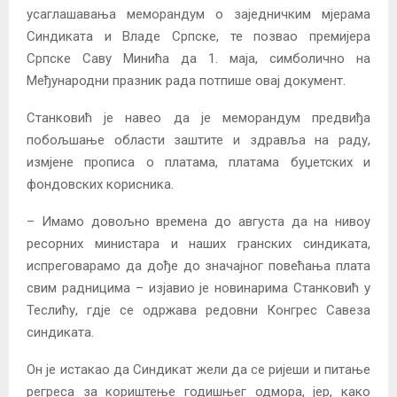
усаглашавања меморандум о заједничким мјерама
Синдиката и Владе Српске, те позвао премијера
Српске Саву Минића да 1. маја, симболично на
Међународни празник рада потпише овај документ.
Станковић је навео да је меморандум предвиђа
побољшање области заштите и здравља на раду,
измјене прописа о платама, платама буџетских и
фондовских корисника.
– Имамо довољно времена до августа да на нивоу
ресорних министара и наших гранских синдиката,
испреговарамо да дође до значајног повећања плата
свим радницима – изјавио је новинарима Станковић у
Теслићу, гдје се одржава редовни Конгрес Савеза
синдиката.
Он је истакао да Синдикат жели да се ријеши и питање
регреса за кориштење годишњег одмора, јер, како