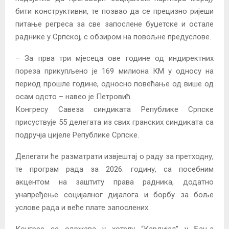
бити конструктивни, те позвао да се прецизно ријеши
питање регреса за све запослене буџетске и остале
раднике у Српској, с обзиром на повољне предуслове.
– За прва три мјесеца ове године од индиректних
пореза прикупљено је 169 милиона КМ у односу на
период прошле године, односно повећање од више од
осам одсто – навео је Петровић.
Конгресу Савеза синдиката Републике Српске
присуствује 55 делегата из свих гранских синдиката са
подручја цијеле Републике Српске.
Делегати ће разматрати извјештај о раду за претходну,
те програм рада за 2026. годину, са посебним
акцентом на заштиту права радника, додатно
унапређење социјалног дијалога и борбу за боље
услове рада и веће плате запослених.