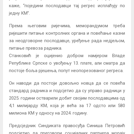
каже, “поједини послодавци тај регрес исплаћују по
једну КМ”.
Према његовим ријечима, меморандумом треба
ријешити питање контролних органа и повећање казни
за неодговорне послодавце, уређење рада недјељом,
питање превоза радника.
Станковић је оцијенио добром намјером Владе
Републике Српске о увођењу 13. плате, али сматра да
постоје боља рјешења, попут неопорезованог регреса.
Он наводи да постоји довољно новца да се повећа
стандард радника и подсјетио да су управо радници у
2025. години остварили добит својим послодавцима од
4,1 милијарду КМ, која је већа за 17 одсто или 580
милиона КМ у односу на 2024. годину.
Предсједник Синдиката правосуђа Синиша Петровић
подсјетио да преговори социјалних партнера морају