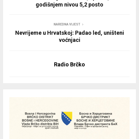
godišnjem nivou 5,2 posto
NAREDNA VIJEST
Nevrijeme u Hrvatskoj: Padao led, uništeni
voćnjaci
Radio Brčko