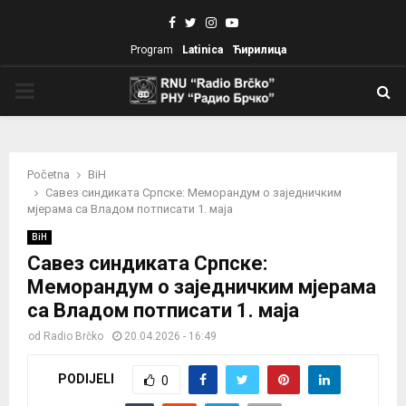
Facebook
Twitter
Instagram
Youtube
Program
Latinica
Ћирилица
PRIMARY
MENU
Početna
BiH
Савез синдиката Српске: Меморандум о заједничким
мјерама са Владом потписати 1. маја
BiH
Савез синдиката Српске:
Меморандум о заједничким мјерама
са Владом потписати 1. маја
od
Radio Brčko
20.04.2026 - 16:49
PODIJELI
0