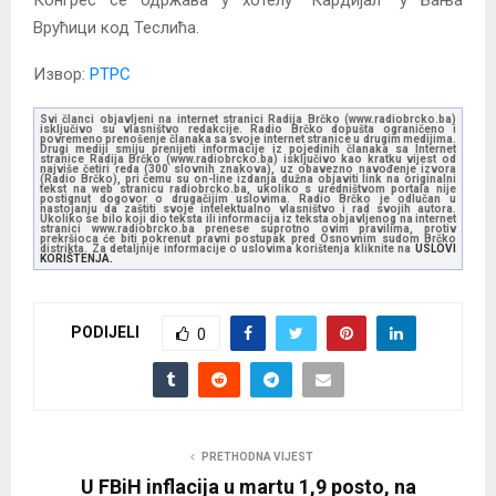
Конгрес се одржава у хотелу “Кардијал” у Бања
Врућици код Теслића.
Извор:
РТРС
Svi članci objavljeni na internet stranici Radija Brčko (www.radiobrcko.ba)
isključivo su vlasništvo redakcije. Radio Brčko dopušta ograničeno i
povremeno prenošenje članaka sa svoje internet stranice u drugim medijima.
Drugi mediji smiju prenijeti informacije iz pojedinih članaka sa Internet
stranice Radija Brčko (www.radiobrcko.ba) isključivo kao kratku vijest od
najviše četiri reda (300 slovnih znakova), uz obavezno navođenje izvora
(Radio Brčko), pri čemu su on-line izdanja dužna objaviti link na originalni
tekst na web stranicu radiobrcko.ba, ukoliko s uredništvom portala nije
postignut dogovor o drugačijim uslovima. Radio Brčko je odlučan u
nastojanju da zaštiti svoje intelektualno vlasništvo i rad svojih autora.
Ukoliko se bilo koji dio teksta ili informacija iz teksta objavljenog na internet
stranici www.radiobrcko.ba prenese suprotno ovim pravilima, protiv
prekršioca će biti pokrenut pravni postupak pred Osnovnim sudom Brčko
distrikta. Za detaljnije informacije o uslovima korištenja kliknite na
USLOVI
KORIŠTENJA.
PODIJELI
0
PRETHODNA VIJEST
U FBiH inflacija u martu 1,9 posto, na