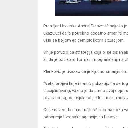
Premijer Hrvatske Andrej Plenković najavio je 
ukazujući da je potrebno dodatno smanjiti mo
ušla sa boljom epidemiološkom situacijom.
On je poručio da strategija koja bi se oslanja
ali da je potrebno formalnim ograničenjima ob
Plenković je ukazao da je ključno smanjiti dru
“Veliki brojevi koje imamo pokazuju da se to
disciplinovaniji, važno je da damo svoj dopr
otvaramo ugostiteljske objekte i normalno živ
On je naveo da su naručili 5,6 miliona doza v
odobrenja Evropske agencije za lijekove.