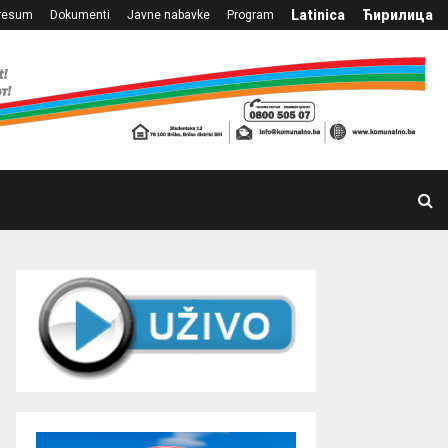
Latinica
Ћирилица
resum
Dokumenti
Javne nabavke
Program