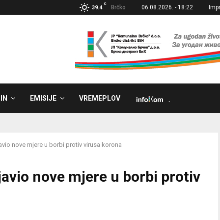
C
Brčko
06.08.2026. - 18:22
Imp
39.4
IN
EMISIJE
VREMEPLOV
˼
avio nove mjere u borbi protiv virusa korona
javio nove mjere u borbi protiv