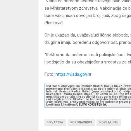
“Vlada će naredne sedmice usvojiti plan vakci
sa Ministarstvom zdravstva. Vakcinacija će bi
bude vakcinisan dovoljan broj ljudi, zbog čeg
Plenković.
On je ukazao da, uvažavajući ličnne slobode, s
drugima imaju određenu odgovornost, prenose
“Rekli smo da nećemo imati policijski čas i tv
i podsjetio da su obezbijeđena sredstva za
Foto:
https://vlada.gov.hr
Svi članci objavljeni na internet stranici Radija Brčko (w
povremeno prenošenje članaka sa svoje internet stranice 
Internet stranice Radija Brčko (www.radiobrcko.ba) isklj
navođenje izvora (Radio Brčko), pri čemu su on-line izdan
uredništvom portala nije postignut dogovor o drugačijim usl
rad svojih autora. Ukoliko se bilo koji dio teksta ili inf
ovim pravilima, protiv prekršioca će biti pokrenut pravni
korištenja kliknite na
USLOVI KORIŠTENJA.
HRVATSKA
KORONAVIRUS
NOVE MJERE