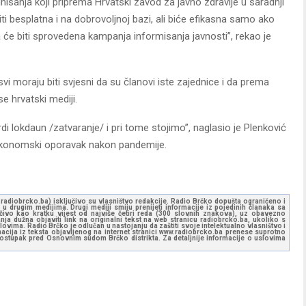
nisanja koji priprema Hrvatski zavod za javno zdravlje u saradnji
ti besplatna i na dobrovoljnoj bazi, ali biće efikasna samo ako
a će biti sprovedena kampanja informisanja javnosti”, rekao je
vi moraju biti svjesni da su članovi iste zajednice i da prema
 hrvatski mediji.
rdi lokdaun /zatvaranje/ i pri tome stojimo”, naglasio je Plenković
 ekonomski oporavak nakon pandemije.
ww.radiobrcko.ba) isključivo su vlasništvo redakcije. Radio Brčko dopušta ograničeno i
u drugim medijima. Drugi mediji smiju prenijeti informacije iz pojedinih članaka sa
učivo kao kratku vijest od najviše četiri reda (300 slovnih znakova), uz obavezno
ja dužna objaviti link na originalni tekst na web stranicu radiobrcko.ba, ukoliko s
ovima. Radio Brčko je odlučan u nastojanju da zaštiti svoje intelektualno vlasništvo i
ormacija iz teksta objavljenog na internet stranici www.radiobrcko.ba prenese suprotno
 postupak pred Osnovnim sudom Brčko distrikta. Za detaljnije informacije o uslovima