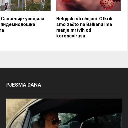
 Словенијe усвојила
Belgijski stručnjaci: Otkrili
епидемиолошка
smo zašto na Balkanu ima
ла
manje mrtvih od
koronavirusa
PJESMA DANA