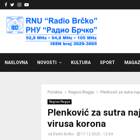
Facebook
Twitter
Instagram
Youtube
NASLOVNA
NOVOSTI
KULTURA
SPORT
MAGAZ
Početna
Region/Regija
Plenković za sutra naj
Region/Regija
Plenković za sutra na
virusa korona
od
Radio Brčko
17.12.2020 - 12:04