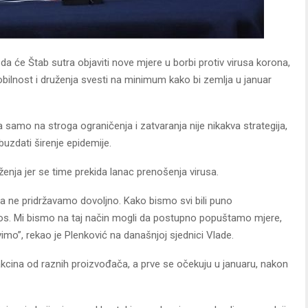
da će Štab sutra objaviti nove mjere u borbi protiv virusa korona,
bilnost i druženja svesti na minimum kako bi zemlja u januar
la samo na stroga ograničenja i zatvaranja nije nikakva strategija,
uzdati širenje epidemije.
ženja jer se time prekida lanac prenošenja virusa.
ga ne pridržavamo dovoljno. Kako bismo svi bili puno
inos. Mi bismo na taj način mogli da postupno popuštamo mjere,
imo”, rekao je Plenković na današnjoj sjednici Vlade.
akcina od raznih proizvođača, a prve se očekuju u januaru, nakon