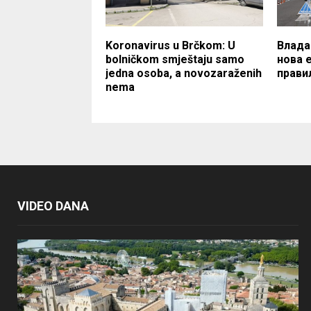
Koronavirus u Brčkom: U
Влада
bolničkom smještaju samo
нова 
jedna osoba, a novozaraženih
прави
nema
VIDEO DANA