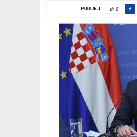
PODIJELI
0