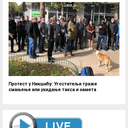
Протест у Никшићу: Угоститељи траже
смањење или укидање такса и намета