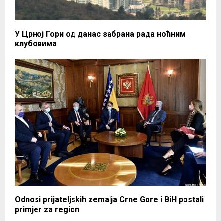
У Црној Гори од данас забрана рада ноћним
клубовима
Odnosi prijateljskih zemalja Crne Gore i BiH postali
primjer za region