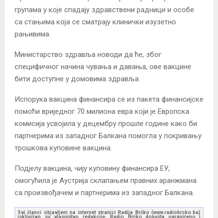
групама у које спадају здравствени радници и особе
са стањима која се сматрају клинички изузетно
рањивима.
Министарство здравља новоди да ће, због
специфичног начина чувања и давања, ове вакцине
бити доступне у домовима здравља.
Испорука вакцина финансира се из пакета финансијске
помоћи вриједног 70 милиона евра који је Европска
комисија усвојила у децембру прошле године како би
партнерима из западног Балкана помогла у покривању
трошкова куповине вакцина.
Подјелу вакцина, чију куповину финансира ЕУ,
омогућила је Аустрија склапањем правних аранжмана
са произвођачем и партнерима из западног Балкана.
Svi članci objavljeni na internet stranici Radija Brčko (www.radiobrcko.ba)
isključivo su vlasništvo redakcije. Radio Brčko dopušta ograničeno i