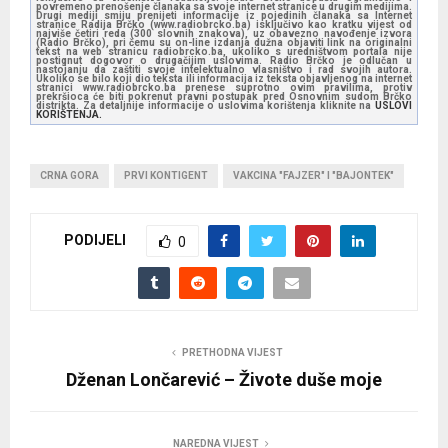
povremeno prenošenje članaka sa svoje internet stranice u drugim medijima.
Drugi mediji smiju prenijeti informacije iz pojedinih članaka sa Internet
stranice Radija Brčko (www.radiobrcko.ba) isključivo kao kratku vijest od
najviše četiri reda (300 slovnih znakova), uz obavezno navođenje izvora
(Radio Brčko), pri čemu su on-line izdanja dužna objaviti link na originalni
tekst na web stranicu radiobrcko.ba, ukoliko s uredništvom portala nije
postignut dogovor o drugačijim uslovima. Radio Brčko je odlučan u
nastojanju da zaštiti svoje intelektualno vlasništvo i rad svojih autora.
Ukoliko se bilo koji dio teksta ili informacija iz teksta objavljenog na internet
stranici www.radiobrcko.ba prenese suprotno ovim pravilima, protiv
prekršioca će biti pokrenut pravni postupak pred Osnovnim sudom Brčko
distrikta. Za detaljnije informacije o uslovima korištenja kliknite na
USLOVI
KORIŠTENJA.
CRNA GORA
PRVI KONTIGENT
VAKCINA "FAJZER" I "BAJONTEK"
PODIJELI
0
PRETHODNA VIJEST
Dženan Lončarević – Živote duše moje
NAREDNA VIJEST