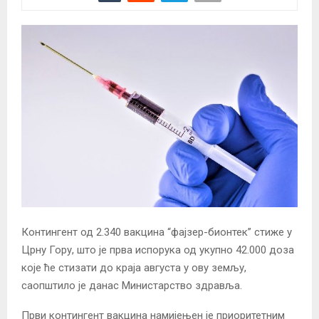
Контингент од 2.340 вакцина “фајзер-бионтек” стиже у
Црну Гору, што је прва испорука од укупно 42.000 доза
које ће стизати до краја августа у ову земљу,
саопштило је данас Министарство здравља.
Први контингент вакцина намијењен је приоритетним