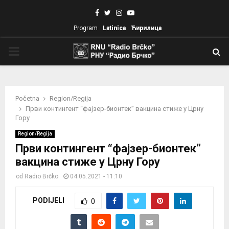
Facebook
Twitter
Instagram
Youtube
Program
Latinica
Ћирилица
PRIMARY
MENU
Početna
Region/Regija
Први контингент “фајзер-бионтек” вакцина стиже у Црну
Гору
Region/Regija
Први контингент “фајзер-бионтек”
вакцина стиже у Црну Гору
od
Radio Brčko
04.05.2021 - 11:10
PODIJELI
0