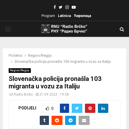
Facebook
Twitter
Instagram
Youtube
Program
Latinica
Ћирилица
PRIMARY
MENU
Početna
Region/Regija
Slovenačka policija pronašla 103 migranta u vozu za Italiju
Region/Regija
Slovenačka policija pronašla 103
migranta u vozu za Italiju
od
Radio Brčko
21.09.2022 - 19:58
PODIJELI
0