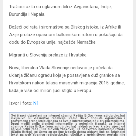
Tražioci azila su uglavnom bili iz Avganistana, Indije,
Burundija i Nepala.
Bežeći od rata i siromaštva sa Bliskog istoka, iz Afrike ili
Azije prolaze opasnom balkanskom rutom u pokušaju da
dođu do Evropske unije, najčešće Nemačke.
Migranti u Sloveniju prelaze iz Hrvatske.
Nova, liberalna Vlada Slovenije nedavno je počela da
uklanja žičanu ogradu koja je postavljena duž granice sa
Hrvatskom nakon talasa masovnih migracija 2015. godine,
kada je više od milion ljudi stiglo u Evropu.
Izvor i foto:
N1
Svi članci objavljeni na internet stranici Radija Brčko (www.radiobrcko.ba)
isključivo su vlasništvo redakcije. Radio Brčko dopušta ograničeno i
povremeno prenošenje članaka sa svoje internet stranice u drugim medijima.
Drugi mediji smiju prenijeti informacije iz pojedinih članaka sa Internet
stranice Radija Brčko (www.radiobrcko.ba) isključivo kao kratku vijest od
najviše četiri reda (300 slovnih znakova), uz obavezno navođenje izvora
(Radio Brčko), pri čemu su on-line izdanja dužna objaviti link na originalni
tekst na web stranicu radiobrcko.ba, ukoliko s uredništvom portala nije