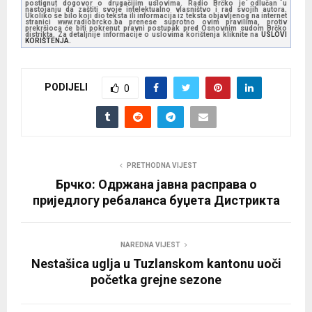
postignut dogovor o drugačijim uslovima. Radio Brčko je odlučan u
nastojanju da zaštiti svoje intelektualno vlasništvo i rad svojih autora.
Ukoliko se bilo koji dio teksta ili informacija iz teksta objavljenog na internet
stranici www.radiobrcko.ba prenese suprotno ovim pravilima, protiv
prekršioca će biti pokrenut pravni postupak pred Osnovnim sudom Brčko
distrikta. Za detaljnije informacije o uslovima korištenja kliknite na
USLOVI
KORIŠTENJA.
PODIJELI
0
PRETHODNA VIJEST
Брчко: Одржана јавна расправа о
приједлогу ребаланса буџета Дистрикта
NAREDNA VIJEST
Nestašica uglja u Tuzlanskom kantonu uoči
početka grejne sezone