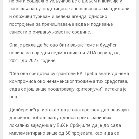
ће бити социјално укључивање с циљем инклузије у
запошљавању, подстицање запошљавања младих, али
и одрживи туризам и зелена агенда, односно
постројења за пречишћавање вода и подизање
свијести о очувању животне средине.
Она је рекла да ће ово бити важне теме и будућег
позива за наредни седмогодишњи ИПА период од
2021. до 2027. године.
“Сва ова средства су грантови ЕУ. Треба знати да нема
компромиса око ненаменског трошења тих средстава,
сада се још више пооштравају критеријуми”, истакла је
она.
Дилберовић је истакао да је овај програм дао значајан
допринос побољшању односа прекограничних
локалних заједница у БиХ и Србији, те да је до сада
имплементирано више од 60 пројеката, као и да се