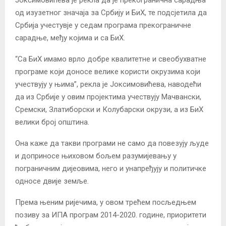
Јоксимовићева је рекла да је прекогранична сарадња
од изузетног значаја за Србију и БиХ, те подсјетила да
Србија учестувје у седам програма прекограничне
сарадње, међу којима и са БиХ.
“Са БиХ имамо врло добре квалитетне и свеобухватне
програме који доносе велике користи окрузима који
учествују у њима”, рекла је Јоксимовићева, наводећи
да из Србије у овим пројектима учествују Мачвански,
Сремски, Златиборски и Колубарски окрузи, а из БиХ
велики број општина.
Она каже да такви програми не само да повезују људе
и доприносе њиховом бољем разумијевању у
пограничним дијеовима, него и унапређују и политичке
односе двије земље.
Према њеним ријечима, у овом трећем посљедњем
позиву за ИПА програм 2014-2020. године, приоритети