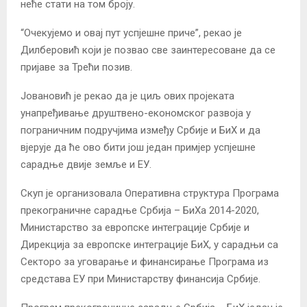
неће стати на том броју.
“Очекујемо и овај пут успјешне приче”, рекао је
Дилберовић који је позвао све заинтересоване да се
пријаве за Трећи позив.
Јовановић је рекао да је циљ ових пројеката
унапређивање друштвено-економског развоја у
пограничним подручјима између Србије и БиХ и да
вјерује да ће ово бити још један примјер успјешне
сарадње двије земље и ЕУ.
Скуп је организовала Оперативна структура Програма
прекограничне сарадње Србија – БиХа 2014-2020,
Министарство за европске интеграције Србије и
Дирекција за европске интеграције БиХ, у сарадњи са
Секторо за уговарање и финансирање Програма из
средстава ЕУ при Министарству финансија Србије.