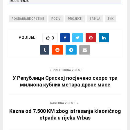
KORIŠTENJA.
POGRANIČNE OPŠTINE
POZIV
PROJEKTI
SRBIJA
БИХ
PODIJELI
0
PRETHODNA VIJEST
У Републици Српској посјечено скоро три
милиона кубних метара дрвне масе
NAREDNA VIJEST
Kazna od 7.500 KM zbog istresanja klaoničnog
otpada u rijeku Vrbas