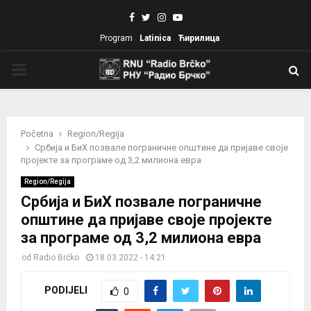
Facebook
Twitter
Instagram
Youtube
Program
Latinica
Ћирилица
PRIMARY
MENU
Početna
Region/Regija
Србија и БиХ позвале пограничне општине да пријаве своје
пројекте за програме од 3,2 милиона евра
Region/Regija
Србија и БиХ позвале пограничне
општине да пријаве своје пројекте
за програме од 3,2 милиона евра
od
Radio Brčko
18.03.2022 - 14:21
PODIJELI
0