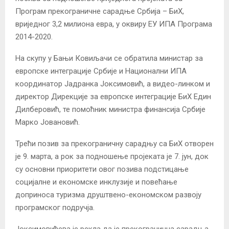
Програм прекограничне сарадње Србија – БиХ,
вриједног 3,2 милиона евра, у оквиру ЕУ ИПА Програма
2014-2020.
На скупу у Бањи Ковиљачи се обратила министар за
европске интеграције Србије и Национални ИПА
координатор Јадранка Јоксимовић, а видео-линком и
директор Дирекције за европске интеграције БиХ Един
Дилберовић, те помоћник министра финансија Србије
Марко Јовановић.
Трећи позив за прекограничну сарадњу са БиХ отворен
је 9. марта, а рок за подношење пројеката је 7. јун, док
су основни приоритети овог позива подстицање
социјалне и економске инклузије и повећање
доприноса туризма друштвено-економском развоју
програмског подручја.