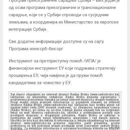
Програм прекограничне сарадње Србија – БиХ један је
од осам програма прекограничне и транснационалне
сарадње, који се у Србији спроводи са сусједним
земљама, а координира их Министарство за европске
интеграције Србије.
Све додатне информације доступне су на сајту
Програма www.срб-бих.орг
Инструмент за претприступну помоћ /ИПА/ је
финансијски инструмент ЕУ који подржава стратегију
проширења ЕУ, чија намјена је да пружи помоћ
кандидатима за чланство у ЕУ.
Svi članci objavljeni na internet stranici Radija Brčko (www.radiobrcko.ba)
isključivo su vlasništvo redakcije. Radio Brčko dopušta ograničeno i
povremeno prenošenje članaka sa svoje internet stranice u drugim medijima.
Drugi mediji smiju prenijeti informacije iz pojedinih članaka sa Internet
stranice Radija Brčko (www.radiobrcko.ba) isključivo kao kratku vijest od
najviše četiri reda (300 slovnih znakova), uz obavezno navođenje izvora
(Radio Brčko), pri čemu su on-line izdanja dužna objaviti link na originalni
tekst na web stranicu radiobrcko.ba, ukoliko s uredništvom portala nije
postignut dogovor o drugačijim uslovima. Radio Brčko je odlučan u
nastojanju da zaštiti svoje intelektualno vlasništvo i rad svojih autora.
Ukoliko se bilo koji dio teksta ili informacija iz teksta objavljenog na internet
stranici www.radiobrcko.ba prenese suprotno ovim pravilima, protiv
prekršioca će biti pokrenut pravni postupak pred Osnovnim sudom Brčko
distrikta. Za detaljnije informacije o uslovima korištenja kliknite na
USLOVI