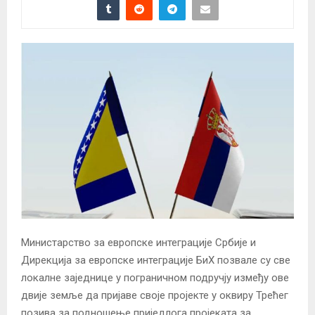
Министарство за европске интеграције Србије и
Дирекција за европске интеграције БиХ позвале су све
локалне заједнице у пограничном подручју између ове
двије земље да пријаве своје пројекте у оквиру Трећег
позива за подношење приједлога пројеката за