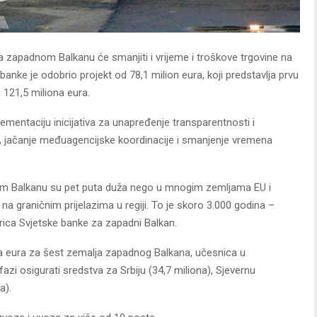
na zapadnom Balkanu će smanjiti i vrijeme i troškove trgovine na
banke je odobrio projekt od 78,1 milion eura, koji predstavlja prvu
121,5 miliona eura.
mplementaciju inicijativa za unapređenje transparentnosti i
va, jačanje međuagencijske koordinacije i smanjenje vremena
om Balkanu su pet puta duža nego u mnogim zemljama EU i
na graničnim prijelazima u regiji. To je skoro 3.000 godina –
orica Svjetske banke za zapadni Balkan.
na eura za šest zemalja zapadnog Balkana, učesnica u
azi osigurati sredstva za Srbiju (34,7 miliona), Sjevernu
a).