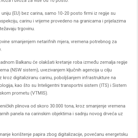
zvoza i uvoza za više od 10 posto.
uniju (EU) bez carina, samo 10-20 posto firmi iz regije su
nspekciju, carinu i vrijeme provedeno na granicama i prijelazima
težavaju trgovinu.
rgovine smanjenjem netarifnih mjera, vremena potrebnog za
.
apadnom Balkanu će olakšati kretanje roba između zemalja regije
ma (NSW sistem), uvezivanjem ključnih agencija u cilju
kroz digitaliziranu carinu, poboljšanjem infrastrukture na
ogija, kao što su Inteligentni transportni sistem (ITS) i Sistem
orskom prometu (VTMIS).
akleničkih plinova od skoro 30.000 tona, kroz smanjenje vremena
larnih panela na carinskim objektima i sadnju novog drveća uz
 manje korištenje papira zbog digitalizacije, povećanu energetsku