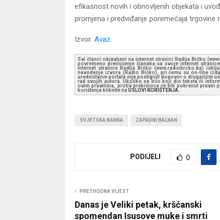
efikasnost novih i obnovljenih objekata i uvo
promjena i predviđanje poremećaja trgovine 
Izvor:
Avaz
Svi članci objavljeni na internet stranici Radija Brčko (w
povremeno prenošenje članaka sa svoje internet stranice 
Internet stranice Radija Brčko (www.radiobrcko.ba) isklj
navođenje izvora (Radio Brčko), pri čemu su on-line izdan
uredništvom portala nije postignut dogovor o drugačijim usl
rad svojih autora. Ukoliko se bilo koji dio teksta ili inf
ovim pravilima, protiv prekršioca će biti pokrenut pravni
korištenja kliknite na
USLOVI KORIŠTENJA.
SVJETSKA BANKA
ZAPADNI BALKAN
PODIJELI
0
PRETHODNA VIJEST
Danas je Veliki petak, kršćanski
spomendan Isusove muke i smrti