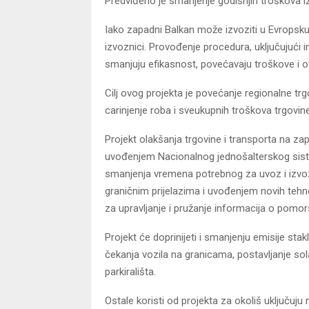
Predviđeno je smanjenje godišnjih troškova i
Iako zapadni Balkan može izvoziti u Evropsku 
izvoznici. Provođenje procedura, uključujući i
smanjuju efikasnost, povećavaju troškove i o
Cilj ovog projekta je povećanje regionalne t
carinjenje roba i sveukupnih troškova trgovine
Projekt olakšanja trgovine i transporta na z
uvođenjem Nacionalnog jednošalterskog siste
smanjenja vremena potrebnog za uvoz i izvoz 
graničnim prijelazima i uvođenjem novih tehnol
za upravljanje i pružanje informacija o pom
Projekt će doprinijeti i smanjenju emisije st
čekanja vozila na granicama, postavljanje so
parkirališta.
Ostale koristi od projekta za okoliš uključuju