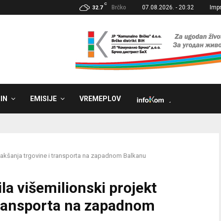
C
Brčko
07.08.2026. - 20:32
Imp
32.7
IN
EMISIJE
VREMEPLOV
˼
olakšanja trgovine i transporta na zapadnom Balkanu
la višemilionski projekt
 transporta na zapadnom