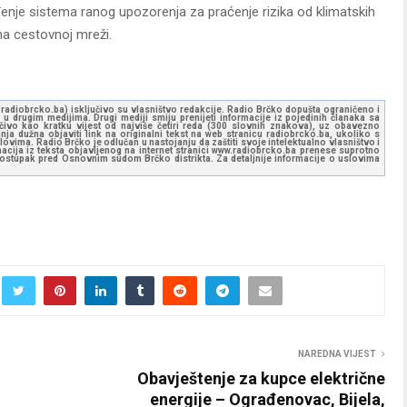
đenje sistema ranog upozorenja za praćenje rizika od klimatskih
na cestovnoj mreži.
ww.radiobrcko.ba) isključivo su vlasništvo redakcije. Radio Brčko dopušta ograničeno i
u drugim medijima. Drugi mediji smiju prenijeti informacije iz pojedinih članaka sa
učivo kao kratku vijest od najviše četiri reda (300 slovnih znakova), uz obavezno
ja dužna objaviti link na originalni tekst na web stranicu radiobrcko.ba, ukoliko s
ovima. Radio Brčko je odlučan u nastojanju da zaštiti svoje intelektualno vlasništvo i
ormacija iz teksta objavljenog na internet stranici www.radiobrcko.ba prenese suprotno
 postupak pred Osnovnim sudom Brčko distrikta. Za detaljnije informacije o uslovima
NAREDNA VIJEST
Obavještenje za kupce električne
energije – Ograđenovac, Bijela,