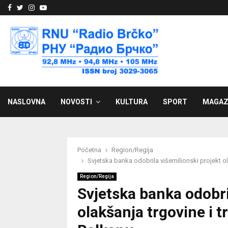
Facebook
Twitter
Instagram
Youtube
NASLOVNA
NOVOSTI
KULTURA
SPORT
MAGAZ
Početna
Region/Regija
Svjetska banka odobrila višemilionski projekt 
Region/Regija
Svjetska banka odobri
olakšanja trgovine i