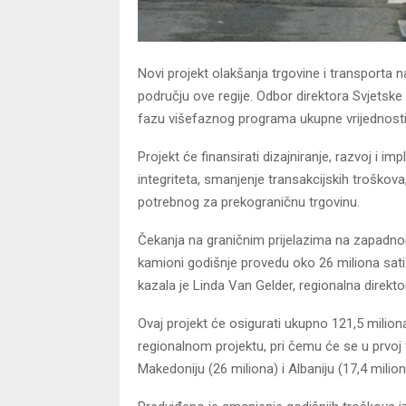
Novi projekt olakšanja trgovine i transporta 
području ove regije. Odbor direktora Svjetske 
fazu višefaznog programa ukupne vrijednosti 
Projekt će finansirati dizajniranje, razvoj i i
integriteta, smanjenje transakcijskih troško
potrebnog za prekograničnu trgovinu.
Čekanja na graničnim prijelazima na zapadn
kamioni godišnje provedu oko 26 miliona sati 
kazala je Linda Van Gelder, regionalna direkt
Ovaj projekt će osigurati ukupno 121,5 milio
regionalnom projektu, pri čemu će se u prvoj f
Makedoniju (26 miliona) i Albaniju (17,4 milion