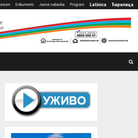
Latinica
Ћирилица
resum
Dokumenti
Javne nabavke
Program