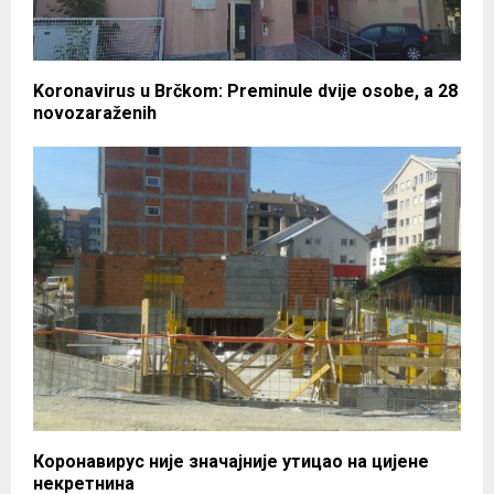
Koronavirus u Brčkom: Preminule dvije osobe, a 28
novozaraženih
Коронавирус није значајније утицао на цијене
некретнина