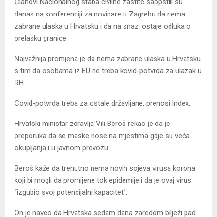
Članovi Nacionalnog štaba civilne zaštite saopštili su
danas na konferenciji za novinare u Zagrebu da nema
zabrane ulaska u Hrvatsku i da na snazi ostaje odluka o
prelasku granice.
Najvažnija promjena je da nema zabrane ulaska u Hrvatsku,
s tim da osobama iz EU ne treba kovid-potvrda za ulazak u
RH.
Covid-potvrda treba za ostale državljane, prenosi Index.
Hrvatski ministar zdravlja Vili Beroš rekao je da je
preporuka da se maske nose na mjestima gdje su veća
okupljanja i u javnom prevozu.
Beroš kaže da trenutno nema novih sojeva virusa korona
koji bi mogli da promijene tok epidemije i da je ovaj virus
“izgubio svoj potencijalni kapacitet”.
On je naveo da Hrvatska sedam dana zaredom bilježi pad