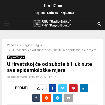
Facebook
Twitter
Instagram
Youtube
Program
Latinica
Ћирилица
PRIMARY
MENU
Početna
Region/Regija
U Hrvatskoj će od subote biti ukinute sve epidemiološke mjere
Region/Regija
U Hrvatskoj će od subote biti ukinute
sve epidemiološke mjere
od
Radio Brčko
07.04.2022 - 12:27
PODIJELI
0