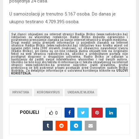
posljednja 24 časa.
U samoizolaciji je trenutno 5.167 osoba. Do danas je
ukupno testirano 4.709.395 osoba.
Svi članci objavljeni na internet stranici Radija Brčko (www.radiobrcko.ba)
isključivo su vlasništvo redakcije. Radio Brčko dopušta ograničeno i
povremeno prenošenje članaka sa svoje internet stranice u drugim medijima.
Drugi mediji smiju prenijeti informacije iz pojedinih članaka sa Internet
stranice Radija Brčko (www.radiobrcko.ba) isključivo kao kratku vijest od
najviše četiri reda (300 slovnih znakova), uz obavezno navođenje izvora
(Radio Brčko), pri čemu su on-line izdanja dužna objaviti link na originalni
tekst na web stranicu radiobrcko.ba, ukoliko s uredništvom portala nije
postignut dogovor o drugačijim uslovima. Radio Brčko je odlučan u
nastojanju da zaštiti svoje intelektualno vlasništvo i rad svojih autora.
Ukoliko se bilo koji dio teksta ili informacija iz teksta objavljenog na internet
stranici www.radiobrcko.ba prenese suprotno ovim pravilima, protiv
prekršioca će biti pokrenut pravni postupak pred Osnovnim sudom Brčko
distrikta. Za detaljnije informacije o uslovima korištenja kliknite na
USLOVI
KORIŠTENJA.
HRVATSKA
KORONAVIRUS
UKIDANJE MJERA
PODIJELI
0