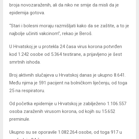
broja novozaraženih, ali da niko ne smije da misli da je
epidemija gotova.
“Stari i bolesni moraju razmišljati kako da se zaštite, a to je
najbolje učiniti vakcinom”, rekao je Beroš.
U Hrvatskoj je u protekla 24 časa virus korona potvrđen
kod 1.242 osobe od 5.364 testirane, a prijavljeno je šest
smrtnih ishoda.
Broj aktivnih slučajeva u Hrvatskoj danas je ukupno 8.641.
Među njima je 591 pacijent na bolničkom liječenju, od toga
25 na respiratoru.
Od početka epidemije u Hrvatskoj je zabilježeno 1.106.557
osoba zaraženih virusom korona, od kojih su 15.652
preminule.
Ukupno su se oporavile 1.082.264 osobe, od toga 917 u