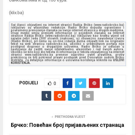
банкоматима и од 100 еура.
(klix.ba)
Svi članci objavljeni na internet stranici Radija Brčko (www.radiobrcko.ba)
isključivo su vlasništvo redakcije. Radio Brčko dopušta ograničeno i
povremeno prenošenje članaka sa svoje internet stranice u drugim medijima.
Drugi mediji smiju prenijeti informacije iz pojedinih članaka sa Internet
stranice Radija Brčko (www.radiobrcko.ba) isključivo kao kratku vijest od
najviše četiri reda (300 slovnih znakova), uz obavezno navođenje izvora
(Radio Brčko), pri čemu su on-line izdanja dužna objaviti link na originalni
tekst na web stranicu radiobrcko.ba, ukoliko s uredništvom portala nije
postignut dogovor o drugačijim uslovima. Radio Brčko je odlučan u
nastojanju da zaštiti svoje intelektualno vlasništvo i rad svojih autora.
Ukoliko se bilo koji dio teksta ili informacija iz teksta objavljenog na internet
stranici www.radiobrcko.ba prenese suprotno ovim pravilima, protiv
prekršioca će biti pokrenut pravni postupak pred Osnovnim sudom Brčko
distrikta. Za detaljnije informacije o uslovima korištenja kliknite na
USLOVI
KORIŠTENJA.
PODIJELI
0
PRETHODNA VIJEST
Брчко: Повећан број пријављених странаца