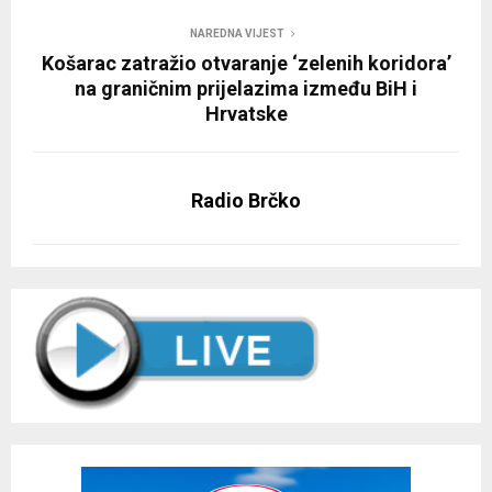
NAREDNA VIJEST
Košarac zatražio otvaranje ‘zelenih koridora’
na graničnim prijelazima između BiH i
Hrvatske
Radio Brčko