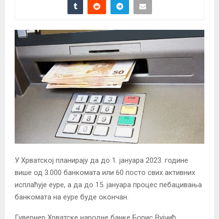
У Хрватској планирају да до 1. јануара 2023. године
више од 3.000 банкомата или 60 посто свих активних
исплаћује еуре, а да до 15. јануара процес пебацивања
банкомата на еуре буде окончан.
Гувернер Хрватске народне банке Борис Вујчић