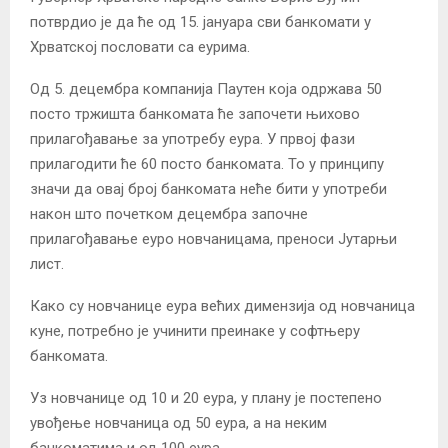
потврдио је да ће од 15. јануара сви банкомати у
Хрватској пословати са еурима.
Од 5. децембра компанија Паyтен која одржава 50
посто тржишта банкомата ће започети њихово
прилагођавање за употребу еура. У првој фази
прилагодити ће 60 посто банкомата. То у принципу
значи да овај број банкомата неће бити у употреби
након што почетком децембра започне
прилагођавање еуро новчаницама, преноси Јутарњи
лист.
Како су новчанице еура већих димензија од новчаница
куне, потребно је учинити преинаке у софтњеру
банкомата.
Уз новчанице од 10 и 20 еура, у плану је постепено
увођење новчаница од 50 еура, а на неким