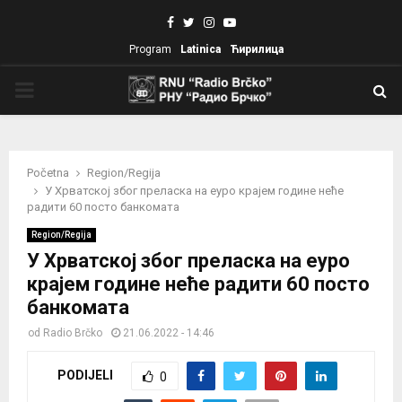
Facebook
Twitter
Instagram
Youtube
Program
Latinica
Ћирилица
PRIMARY
MENU
Početna
Region/Regija
У Хрватској због преласка на еуро крајем године неће
радити 60 посто банкомата
Region/Regija
У Хрватској због преласка на еуро
крајем године неће радити 60 посто
банкомата
od
Radio Brčko
21.06.2022 - 14:46
PODIJELI
0