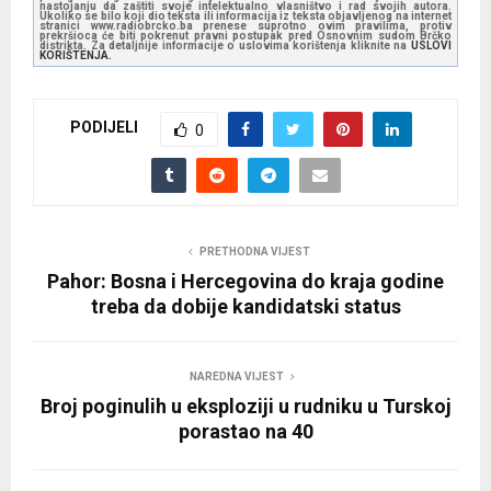
nastojanju da zaštiti svoje intelektualno vlasništvo i rad svojih autora.
Ukoliko se bilo koji dio teksta ili informacija iz teksta objavljenog na internet
stranici www.radiobrcko.ba prenese suprotno ovim pravilima, protiv
prekršioca će biti pokrenut pravni postupak pred Osnovnim sudom Brčko
distrikta. Za detaljnije informacije o uslovima korištenja kliknite na
USLOVI
KORIŠTENJA.
PODIJELI
0
PRETHODNA VIJEST
Pahor: Bosna i Hercegovina do kraja godine
treba da dobije kandidatski status
NAREDNA VIJEST
Broj poginulih u eksploziji u rudniku u Turskoj
porastao na 40