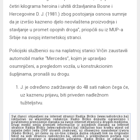
četiri kilograma heroina i uhitili državljanina Bosne i
Hercegovine D. J. (1981.) zbog postojanja osnova sumnje
da je izvršio kazneno djelo neovlaštena proizvodnja i
stavljanje u promet opojnih droga”, priopćili su iz MUP-a
Srbije na svojoj internetskoj stranci.
Policijski službenici su na naplatnoj stanici Vrčin zaustavili
automobil marke “Mercedes”, kojim je upravljao
osumnjičeni, a pregledom vozila, u konstrukcionim
šupljinama, pronašli su drogu.
J. je određeno zadržavanje do 48 sati nakon čega će,
uz kaznenu prijavu, biti priveden nadležnom
tužiteljstvu.
Svi članci objavljeni na internet stranici Radija Brčko (www.radiobrcko.ba)
isključivo su vlasništvo redakcije. Radio Brčko dopušta ograničeno i
povremeno prenošenje članaka sa svoje internet stranice u drugim medijima.
Drugi mediji smiju prenijeti informacije iz pojedinih članaka sa Internet
stranice Radija Brčko (www.radiobrcko.ba) isključivo kao kratku vijest od
najviše četiri reda (300 slovnih znakova), uz obavezno navođenje izvora
(Radio Brčko), pri čemu su on-line izdanja dužna objaviti link na originalni
tekst na web stranicu radiobrcko.ba, ukoliko s uredništvom portala nije
postignut dogovor o drugačijim uslovima. Radio Brčko je odlučan u