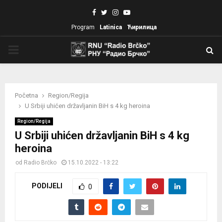
Facebook
Twitter
Instagram
Youtube
Program
Latinica
Ћирилица
PRIMARY
MENU
Početna
Region/Regija
U Srbiji uhićen državljanin BiH s 4 kg heroina
Region/Regija
U Srbiji uhićen državljanin BiH s 4 kg
heroina
od
Radio Brčko
15.10.2022 - 13:22
PODIJELI
0