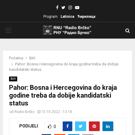
Facebook
Twitter
Instagram
Youtube
Program
Latinica
Ћирилица
PRIMARY
MENU
Početna
BiH
Pahor: Bosna i Hercegovina do kraja godine treba da dobije
kandidatski status
BiH
Pahor: Bosna i Hercegovina do kraja
godine treba da dobije kandidatski
status
od
Radio Brčko
15.10.2022 - 13:18
PODIJELI
0