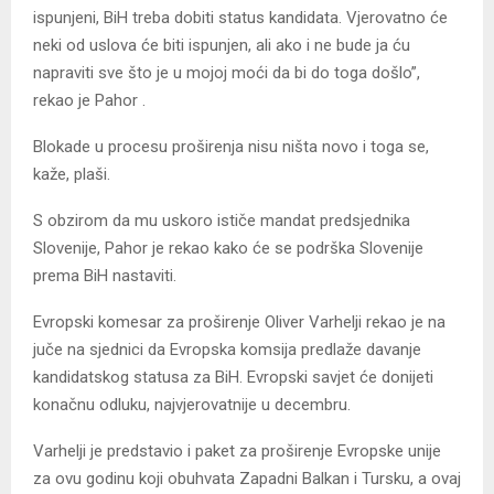
ispunjeni, BiH treba dobiti status kandidata. Vjerovatno će
neki od uslova će biti ispunjen, ali ako i ne bude ja ću
napraviti sve što je u mojoj moći da bi do toga došlo”,
rekao je Pahor .
Blokade u procesu proširenja nisu ništa novo i toga se,
kaže, plaši.
S obzirom da mu uskoro ističe mandat predsjednika
Slovenije, Pahor je rekao kako će se podrška Slovenije
prema BiH nastaviti.
Evropski komesar za proširenje Oliver Varhelji rekao je na
juče na sjednici da Evropska komsija predlaže davanje
kandidatskog statusa za BiH. Evropski savjet će donijeti
konačnu odluku, najvjerovatnije u decembru.
Varhelji je predstavio i paket za proširenje Evropske unije
za ovu godinu koji obuhvata Zapadni Balkan i Tursku, a ovaj