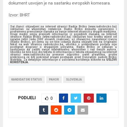
dokument usvojen je na sastanku evropskih komesara.
Izvor: BHRT
Svi članci objavljeni na internet stranici Radija Brčko (www.radiobrcko.ba)
isključivo su vlasništvo redakcije. Radio Brčko dopušta ograničeno i
povremeno prenošenje članaka sa svoje internet stranice u drugim medijima.
Drugi mediji smiju prenijeti informacije iz pojedinih članaka sa Internet
stranice Radija Brčko (www.radiobrcko.ba) isključivo kao kratku vijest od
najviše četiri reda (300 slovnih znakova), uz obavezno navođenje izvora
(Radio Brčko), pri čemu su on-line izdanja dužna objaviti link na originalni
tekst na web stranicu radiobrcko.ba, ukoliko s uredništvom portala nije
postignut dogovor o drugačijim uslovima. Radio Brčko je odlučan u
nastojanju da zaštiti svoje intelektualno vlasništvo i rad svojih autora.
Ukoliko se bilo koji dio teksta ili informacija iz teksta objavljenog na internet
stranici www.radiobrcko.ba prenese suprotno ovim pravilima, protiv
prekršioca će biti pokrenut pravni postupak pred Osnovnim sudom Brčko
distrikta. Za detaljnije informacije o uslovima korištenja kliknite na
USLOVI
KORIŠTENJA.
KANDIDATSKI STATUS
PAHOR
SLOVENIJA
PODIJELI
0