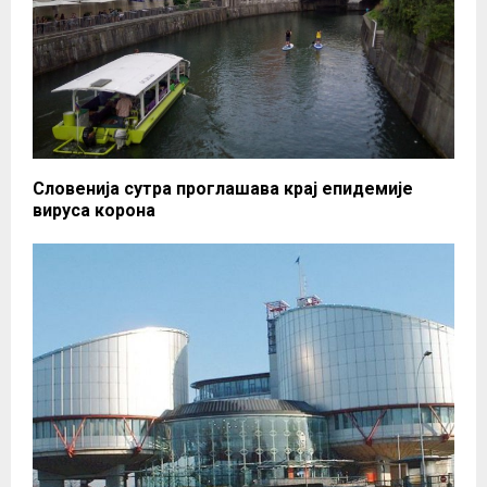
Словенија сутра проглашава крај епидемије
вируса корона