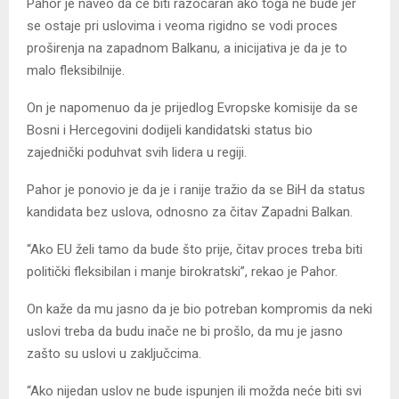
Pahor je naveo da će biti razočaran ako toga ne bude jer
se ostaje pri uslovima i veoma rigidno se vodi proces
proširenja na zapadnom Balkanu, a inicijativa je da je to
malo fleksibilnije.
On je napomenuo da je prijedlog Evropske komisije da se
Bosni i Hercegovini dodijeli kandidatski status bio
zajednički poduhvat svih lidera u regiji.
Pahor je ponovio je da je i ranije tražio da se BiH da status
kandidata bez uslova, odnosno za čitav Zapadni Balkan.
“Ako EU želi tamo da bude što prije, čitav proces treba biti
politički fleksibilan i manje birokratski”, rekao je Pahor.
On kaže da mu jasno da je bio potreban kompromis da neki
uslovi treba da budu inače ne bi prošlo, da mu je jasno
zašto su uslovi u zaključcima.
“Ako nijedan uslov ne bude ispunjen ili možda neće biti svi