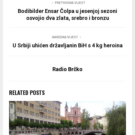
PRETHODNA VIJEST
Bodibilder Ensar Čolpa u jesenjoj sezoni
osvojio dva zlata, srebro i bronzu
NAREDNA VIJEST
U Srbiji uhićen državljanin BiH s 4 kg heroina
Radio Brčko
RELATED POSTS