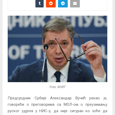
Foto: BHRT
Предсједник Србије Александар Вучић рекао је,
говорећи о преговорима са МОЛ-ом о преузимању
руског удјела у НИС-у, да није сигуран ко хоће да