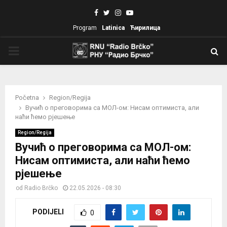
Facebook
Twitter
Instagram
Youtube
Program
Latinica
Ћирилица
PRIMARY
MENU
Početna
Region/Regija
Вучић о преговорима са МОЛ-ом: Нисам оптимиста, али
наћи ћемо рјешење
Region/Regija
Вучић о преговорима са МОЛ-ом:
Нисам оптимиста, али наћи ћемо
рјешење
od
Radio Brčko
22.05.2026 - 08:30
PODIJELI
0