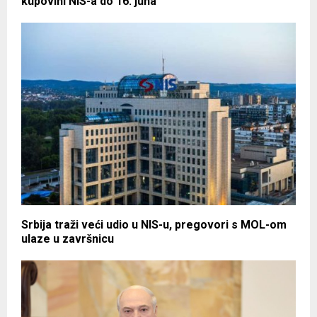
kupovini NIS-a do 16. juna
Srbija traži veći udio u NIS-u, pregovori s MOL-om
ulaze u završnicu