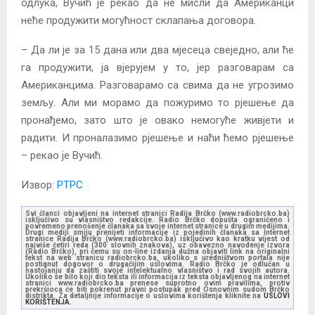
одлука, Вучић је рекао да не мисли да Американци
неће продужити могућност склапања договора.
– Да ли је за 15 дана или два мјесеца свеједно, али ће
га продужити, ја вјерујем у то, јер разговарам са
Американцима. Разговарамо са свима да не угрозимо
земљу. Али ми морамо да пожуримо то рјешење да
пронађемо, зато што је овако немогуће живјети и
радити. И проналазимо рјешење и наћи ћемо рјешење
– рекао је Вучић.
Извор:
РТРС
Svi članci objavljeni na internet stranici Radija Brčko (www.radiobrcko.ba)
isključivo su vlasništvo redakcije. Radio Brčko dopušta ograničeno i
povremeno prenošenje članaka sa svoje internet stranice u drugim medijima.
Drugi mediji smiju prenijeti informacije iz pojedinih članaka sa Internet
stranice Radija Brčko (www.radiobrcko.ba) isključivo kao kratku vijest od
najviše četiri reda (300 slovnih znakova), uz obavezno navođenje izvora
(Radio Brčko), pri čemu su on-line izdanja dužna objaviti link na originalni
tekst na web stranicu radiobrcko.ba, ukoliko s uredništvom portala nije
postignut dogovor o drugačijim uslovima. Radio Brčko je odlučan u
nastojanju da zaštiti svoje intelektualno vlasništvo i rad svojih autora.
Ukoliko se bilo koji dio teksta ili informacija iz teksta objavljenog na internet
stranici www.radiobrcko.ba prenese suprotno ovim pravilima, protiv
prekršioca će biti pokrenut pravni postupak pred Osnovnim sudom Brčko
distrikta. Za detaljnije informacije o uslovima korištenja kliknite na
USLOVI
KORIŠTENJA.