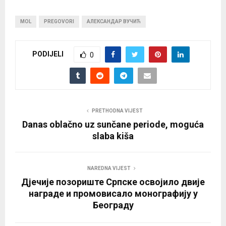
MOL
PREGOVORI
АЛЕКСАНДАР ВУЧИЋ
PODIJELI
0
PRETHODNA VIJEST
Danas oblačno uz sunčane periode, moguća
slaba kiša
NAREDNA VIJEST
Дјечије позориште Српске освојило двије
награде и промовисало монографију у
Београду