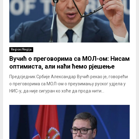
Region/Regija
Вучић о преговорима са МОЛ-ом: Нисам
оптимиста, али наћи ћемо рјешење
Предсједник Србије Александар Вучић рекао је, говорећи
о преговорима са МОЛ-ом о преузимању руског удјела у
НИС-у, да није сигуран ко хоће да прода нити...