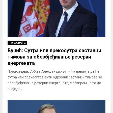
Region/Regija
Вучић: Сутра или прекосутра састанци
тимова за обезбјеђивање резерви
енергената
Предсједник Србије Александар Вучић изјавио је да ће
сутра или прекосутра бити одржани састанци тимова за
обезбјеђивање резерви енергената, с обзиром на то да
слиједе...