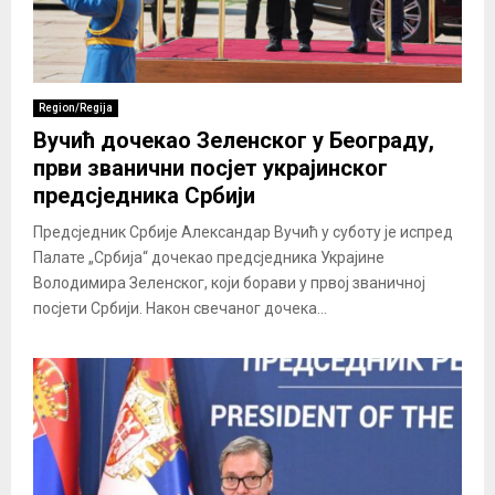
Region/Regija
Вучић дочекао Зеленског у Београду,
први званични посјет украјинског
предсједника Србији
Предсједник Србије Александар Вучић у суботу је испред
Палате „Србија“ дочекао предсједника Украјине
Володимира Зеленског, који борави у првој званичној
посјети Србији. Након свечаног дочека...