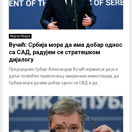
Region/Regija
Вучић: Србија мора да има добар однос
са САД, радујем се стратешком
дијалогу
Предсједник Србије Александар Вучић изјавио је да је и
даље посвећен привлачењу америчких инвестиција, да
Србија мора да има добар однос са САД и да...