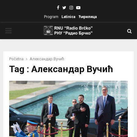
Facebook
Twitter
Instagram
Youtube
Program
Latinica
Ћирилица
PRIMARY
MENU
Početna
Александар Вучић
Tag : Александар Вучић