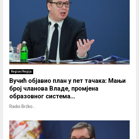
Region/Regija
Вучић објавио план у пет тачака: Мањи
број чланова Владе, промјена
образовног система…
Radio Brčko...