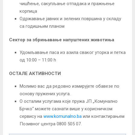
чишћење, сакупљање отпадака и пражњење
корпица
Одржавање јавних и зелених површина у складу
са годишњим планом
Сектор за збрињавање напуштених животиња
Удомљавање паса из азила сваког уторка и петка
од 10:00 – 11:00 h
ОСТАЛЕ АКТИВНОСТИ
Молимо вас да редовно измирујете обавезе по
основу пружених услуга.
О осталим услугама које пружа ЈП „Комунално
Брчко“ можете сазнати више у корисничком
сервису на
www.komunalno.ba
или контактирањем
Позивног центра 0800 505 07.