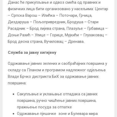
Данас ће прикупљање и одвоз смећа од правних и
физичких лица бити организовано у насељима: Центар
– Српска Варош – Илићка – Поточари, Грчица,
Диздаруша – Пољопривредник, Бродуша – Стари
Расадник – Брод лијева страна, Плазуље – Грбавица –
Доњи Рахић – Улице – Горице, Мујкићи – Глухаковац –
Брод десна страна, Вучиловац – Дренава.
Служба за јавну хигијену
Одржавање јавних зелених и саобраћајних површина у
складу са Планом и програмом надлежног одјељења
Владе Брчко дистрикта БиХ за одржавање јавних
површина:
Сакупљање и уклањање отпадака са јавних
површина, ручно чишћење јавних површина,
пражњење посуда за отпатке
Одржавање пјешачке зоне и Булевара мира: