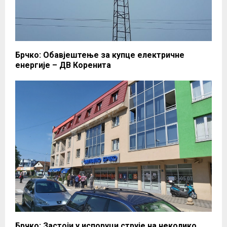
Брчко: Обавјештење за купце електричне
енергије – ДВ Коренита
Брчко: Застоји у испоруци струје на неколико