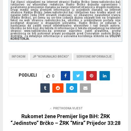
Svi članci objavljeni na internet stranici Radija Brčko (www.radiobrcko.ba)
isključivo su vlasništvo redakcije. Radio Brčko dopušta ograničeno i
povremeno prenošenje članaka sa svoje internet stranice u drugim medijima.
Drugi mediji smiju prenijeti informacije iz pojedinih članaka sa Internet
stranice Radija Brčko (www.radiobrcko.ba) isključivo kao kratku vijest od
najviše četiri reda (300 slovnih znakova), uz obavezno navođenje izvora
(Radio Brčko), pri čemu su on-line izdanja dužna objaviti link na originalni
tekst na web stranicu radiobrcko.ba, ukoliko s uredništvom portala nije
postignut dogovor o drugačijim uslovima. Radio Brčko je odlučan u
nastojanju da zaštiti svoje intelektualno vlasništvo i rad svojih autora.
Ukoliko se bilo koji dio teksta ili informacija iz teksta objavljenog na internet
stranici www.radiobrcko.ba prenese suprotno ovim pravilima, protiv
prekršioca će biti pokrenut pravni postupak pred Osnovnim sudom Brčko
distrikta. Za detaljnije informacije o uslovima korištenja kliknite na
USLOVI
KORIŠTENJA.
INFOKOM
JP "KOMUNALNO BRČKO"
SERVISNE INFORMACIJE
PODIJELI
0
PRETHODNA VIJEST
Rukomet žene Premijer lige BiH: ŽRK
“Jedinstvo” Brčko – ŽRK “Mira” Prijedor 33:28