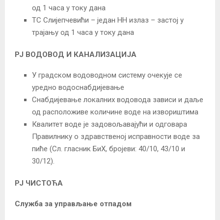
од 1 часа у току дана
ТС Слијепчевићи – један НН излаз – застој у
трајању од 1 часа у току дана
РЈ ВОДОВОД И КАНАЛИЗАЦИЈА
У градском водоводном систему очекује се
уредно водоснабдијевање
Снабдијевање локалних водовода зависи и даље
од расположиве количине воде на извориштима
Квалитет воде је задовољавајући и одговара
Правилнику о здравственој исправности воде за
пиће (Сл. гласник БиХ, бројеви: 40/10, 43/10 и
30/12).
РЈ ЧИСТОЋА
Служба за управљање отпадом