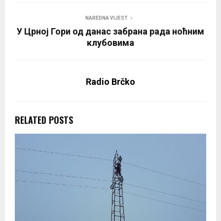
NAREDNA VIJEST
У Црној Гори од данас забрана рада ноћним
клубовима
Radio Brčko
RELATED POSTS