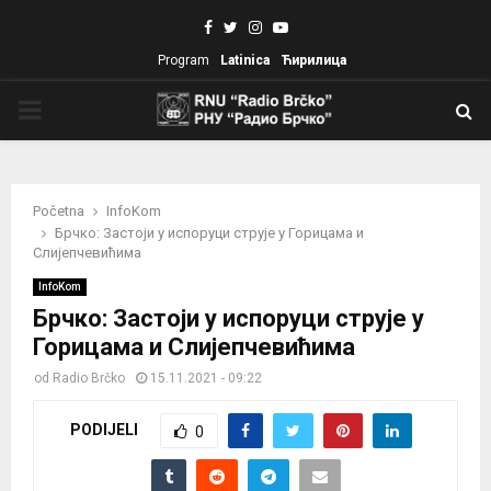
Facebook
Twitter
Instagram
Youtube
Program
Latinica
Ћирилица
PRIMARY
MENU
Početna
InfoKom
Брчко: Застоји у испоруци струје у Горицама и
Слијепчевићима
InfoKom
Брчко: Застоји у испоруци струје у
Горицама и Слијепчевићима
od
Radio Brčko
15.11.2021 - 09:22
PODIJELI
0