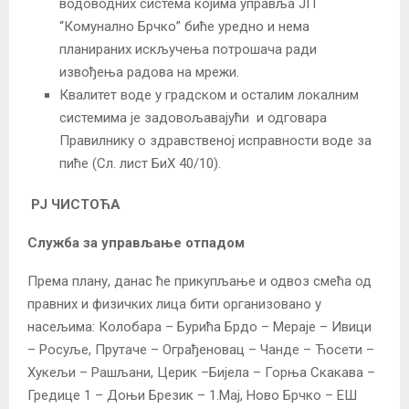
водоводних система којима управља ЈП
“Комунално Брчко” биће уредно и нема
планираних искључења потрошача ради
извођења радова на мрежи.
Квалитет воде у градском и осталим локалним
системима је задовољавајући и одговара
Правилнику о здравственој исправности воде за
пиће (Сл. лист БиХ 40/10).
РЈ ЧИСТОЋА
Служба за управљање отпадом
Према плану, данас ће прикупљање и одвоз смећа од
правних и физичких лица бити организовано у
насељима: Колобара – Бурића Брдо – Мераје – Ивици
– Росуље, Прутаче – Ограђеновац – Чанде – Ћосети –
Хукељи – Рашљани, Церик –Бијела – Горња Скакава –
Гредице 1 – Доњи Брезик – 1.Мај, Ново Брчко – ЕШ