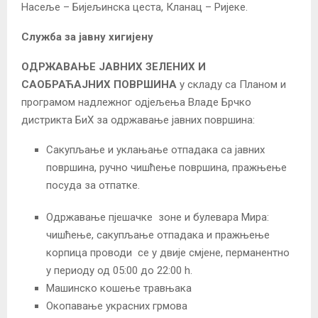
Насеље – Бијељинска цеста, Кланац – Ријеке.
Служба за јавну хигијену
ОДРЖАВАЊЕ ЈАВНИХ ЗЕЛЕНИХ И
САОБРАЋАЈНИХ ПОВРШИНА
у складу са Планом и
програмом надлежног одјељења Владе Брчко
дистрикта БиХ за одржавање јавних површина:
Сакупљање и уклањање отпадака са јавних
површина, ручно чишћење површина, пражњење
посуда за отпатке.
Одржавање пјешачке зоне и булевара Мира:
чишћење, сакупљање отпадака и пражњење
корпица проводи се у двије смјене, перманентно
у периоду од 05:00 до 22:00 h.
Машинско кошење травњaка
Окопавање украсних грмова