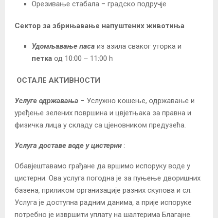
Орезивање стабала – градско подручје
Сектор за збрињавање напуштених животиња
Удомљавање паса
из азила сваког уторка и
петка
од 10:00 – 11:00 h
ОСТАЛЕ АКТИВНОСТИ
Услуге одржавања
– Услужно кошење, одржавање и
уређење зелених површина и цвјетњака за правна и
физичка лица у складу са цјеновником предузећа.
Услуга доставе воде у цистерни
:
Обавјештавамо грађане да вршимо испоруку воде у
цистерни. Ова услуга погодна је за пуњење дворишних
базена, приликом организације разних скупова и сл.
Услуга је доступна радним данима, а прије испоруке
потребно је извршити уплату на шалтерима Благајне.