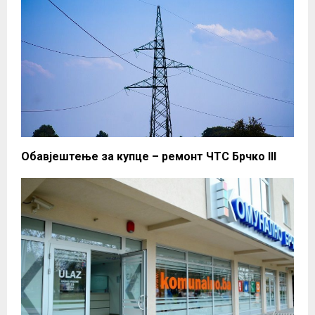
Обавјештење за купце – ремонт ЧТС Брчко III