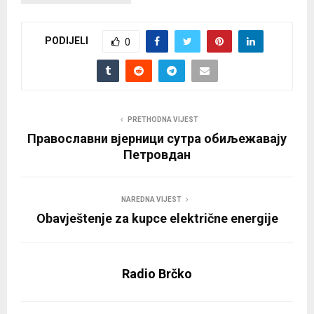
PODIJELI
0
PRETHODNA VIJEST
Православни вјерници сутра обиљежавају
Петровдан
NAREDNA VIJEST
Obavještenje za kupce električne energije
Radio Brčko