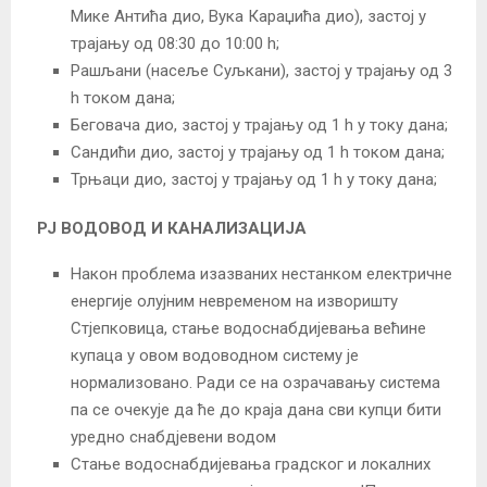
Мике Антића дио, Вука Караџића дио), застој у
трајању од 08:30 до 10:00 h;
Рашљани (насеље Суљкани), застој у трајању од 3
h током дана;
Беговача дио, застој у трајању од 1 h у току дана;
Сандићи дио, застој у трајању од 1 h током дана;
Трњаци дио, застој у трајању од 1 h у току дана;
РЈ ВОДОВОД И КАНАЛИЗАЦИЈА
Након проблема изазваних нестанком електричне
енергије олујним невременом на изворишту
Стјепковица, стање водоснабдијевања већине
купаца у овом водоводном систему је
нормализовано. Ради се на озрачавању система
па се очекује да ће до краја дана сви купци бити
уредно снабдјевени водом
Стање водоснабдијевања градског и локалних