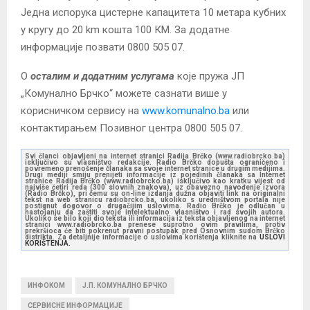
Једна испорука цистерне капацитета 10 метара кубних
у кругу до 20 km кошта 100 КМ. За додатне
информације позвати 0800 505 07.
О
осталим и додатним услугама
које пружа ЈП
„Комунално Брчко“ можете сазнати више у
корисничком сервису на
www.komunalno.ba
или
контактирањем Позивног центра 0800 505 07.
Svi članci objavljeni na internet stranici Radija Brčko (www.radiobrcko.ba)
isključivo su vlasništvo redakcije. Radio Brčko dopušta ograničeno i
povremeno prenošenje članaka sa svoje internet stranice u drugim medijima.
Drugi mediji smiju prenijeti informacije iz pojedinih članaka sa Internet
stranice Radija Brčko (www.radiobrcko.ba) isključivo kao kratku vijest od
najviše četiri reda (300 slovnih znakova), uz obavezno navođenje izvora
(Radio Brčko), pri čemu su on-line izdanja dužna objaviti link na originalni
tekst na web stranicu radiobrcko.ba, ukoliko s uredništvom portala nije
postignut dogovor o drugačijim uslovima. Radio Brčko je odlučan u
nastojanju da zaštiti svoje intelektualno vlasništvo i rad svojih autora.
Ukoliko se bilo koji dio teksta ili informacija iz teksta objavljenog na internet
stranici www.radiobrcko.ba prenese suprotno ovim pravilima, protiv
prekršioca će biti pokrenut pravni postupak pred Osnovnim sudom Brčko
distrikta. Za detaljnije informacije o uslovima korištenja kliknite na
USLOVI
KORIŠTENJA.
ИНФОКОМ
Ј.П. КОМУНАЛНО БРЧКО
СЕРВИСНЕ ИНФОРМАЦИЈЕ