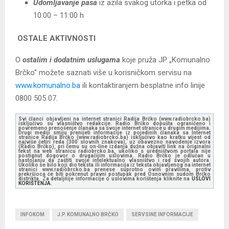
Udomljavanje pasa
iz azila svakog utorka i petka od
10:00 – 11:00 h
OSTALE AKTIVNOSTI
O
ostalim i dodatnim uslugama
koje pruža JP „Komunalno
Brčko“ možete saznati više u korisničkom servisu na
www.komunalno.ba
ili kontaktiranjem besplatne info linije
0800 505 07.
Svi članci objavljeni na internet stranici Radija Brčko (www.radiobrcko.ba)
isključivo su vlasništvo redakcije. Radio Brčko dopušta ograničeno i
povremeno prenošenje članaka sa svoje internet stranice u drugim medijima.
Drugi mediji smiju prenijeti informacije iz pojedinih članaka sa Internet
stranice Radija Brčko (www.radiobrcko.ba) isključivo kao kratku vijest od
najviše četiri reda (300 slovnih znakova), uz obavezno navođenje izvora
(Radio Brčko), pri čemu su on-line izdanja dužna objaviti link na originalni
tekst na web stranicu radiobrcko.ba, ukoliko s uredništvom portala nije
postignut dogovor o drugačijim uslovima. Radio Brčko je odlučan u
nastojanju da zaštiti svoje intelektualno vlasništvo i rad svojih autora.
Ukoliko se bilo koji dio teksta ili informacija iz teksta objavljenog na internet
stranici www.radiobrcko.ba prenese suprotno ovim pravilima, protiv
prekršioca će biti pokrenut pravni postupak pred Osnovnim sudom Brčko
distrikta. Za detaljnije informacije o uslovima korištenja kliknite na
USLOVI
KORIŠTENJA.
INFOKOM
J.P. KOMUNALNO BRČKO
SERVSINE INFORMACIJE