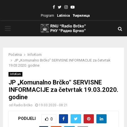
Facebook
Twitter
Instagram
Youtube
Program
Latinica
Ћирилица
PRIMARY
MENU
Početna
InfoKom
JP „Komunalno Brčko“ SERVISNE INFORMACIJE za četvrtak
19.03.2020. godine
InfoKom
JP „Komunalno Brčko“ SERVISNE
INFORMACIJE za četvrtak 19.03.2020.
godine
od
Radio Brčko
19.03.2020 - 08:21
PODIJELI
0