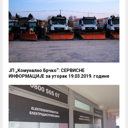
ЈП „Комунално Брчко“: СЕРВИСНЕ
ИНФОРМАЦИЈЕ за уторак 19.03.2019. године