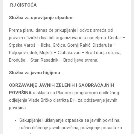
RJ ČISTOĆA
Služba za upravljanje otpadom
Prema planu, danas će prikupljanje i odvoz smeća od
pravnih i fizičkih lica biti organizovano u naseljima: Centar –
Srpska Varoš – Ilićka, Grčica, Gornji Rahić, Dizdaruša –
Poljoprivrednik, Mujkići – Gluhakovac – Brod donja strana,
Broduša – Stari Rasadnik – Brod lijeva strana.
Služba za javnu higijenu
ODRŽAVANjE JAVNIH ZELENIH I SAOBRAĆAJNIH
POVRŠINA
u skladu sa Planom i programom nadležnog
odjeljenja Vlade Brčko distrikta BiH za održavanje javnih
površina:
Sakupljanje i uklanjanje otpadaka sa javnih površina,
ručno čišćenje javnih površina, pražnjenje posuda za