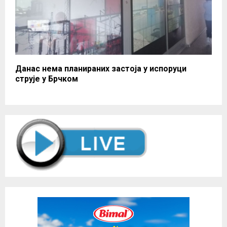
Данас нема планираних застоја у испоруци
струје у Брчком