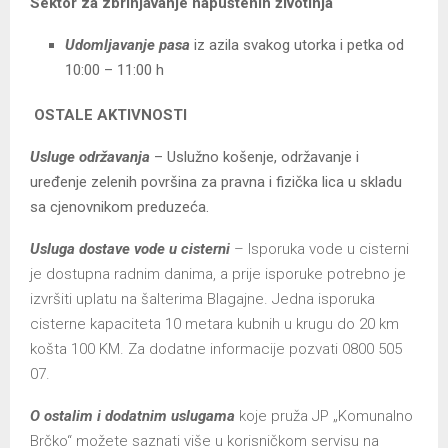
Sektor za zbrinjavanje napuštenih životinja
Udomljavanje pasa
iz azila svakog utorka i petka od
10:00 – 11:00 h
OSTALE AKTIVNOSTI
Usluge održavanja
– Uslužno košenje, održavanje i
uređenje zelenih površina za pravna i fizička lica u skladu
sa cjenovnikom preduzeća.
Usluga dostave vode u cisterni
– Isporuka vode u cisterni
je dostupna radnim danima, a prije isporuke potrebno je
izvršiti uplatu na šalterima Blagajne. Jedna isporuka
cisterne kapaciteta 10 metara kubnih u krugu do 20 km
košta 100 KM. Za dodatne informacije pozvati 0800 505
07.
O
ostalim i dodatnim uslugama
koje pruža JP „Komunalno
Brčko“ možete saznati više u korisničkom servisu na