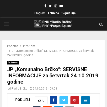
Facebook
Twitter
Instagram
Youtube
Program
Latinica
Ћирилица
PRIMARY
MENU
Početna
InfoKom
JP „Komunalno Brčko“: SERVISNE INFORMACIJE za četvrtak
24.10.2019. godine
InfoKom
JP „Komunalno Brčko“: SERVISNE
INFORMACIJE za četvrtak 24.10.2019.
godine
od
Radio Brčko
24.10.2019 - 09:03
PODIJELI
0