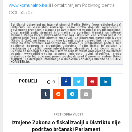
www.komunalno.ba
ili kontaktiranjem Pozivnog centra
0800 505 07.
Svi članci objavljeni na internet stranici Radija Brčko (www.radiobrcko.ba)
isključivo su vlasništvo redakcije. Radio Brčko dopušta ograničeno i
povremeno prenošenje članaka sa svoje internet stranice u drugim medijima.
Drugi mediji smiju prenijeti informacije iz pojedinih članaka sa Internet
stranice Radija Brčko (www.radiobrcko.ba) isključivo kao kratku vijest od
najviše četiri reda (300 slovnih znakova), uz obavezno navođenje izvora
(Radio Brčko), pri čemu su on-line izdanja dužna objaviti link na originalni
tekst na web stranicu radiobrcko.ba, ukoliko s uredništvom portala nije
postignut dogovor o drugačijim uslovima. Radio Brčko je odlučan u
nastojanju da zaštiti svoje intelektualno vlasništvo i rad svojih autora.
Ukoliko se bilo koji dio teksta ili informacija iz teksta objavljenog na internet
stranici www.radiobrcko.ba prenese suprotno ovim pravilima, protiv
prekršioca će biti pokrenut pravni postupak pred Osnovnim sudom Brčko
distrikta. Za detaljnije informacije o uslovima korištenja kliknite na
USLOVI
KORIŠTENJA.
PODIJELI
0
PRETHODNA VIJEST
Izmjene Zakona o fiskalizaciji u Distriktu nije
podržao brčanski Parlament