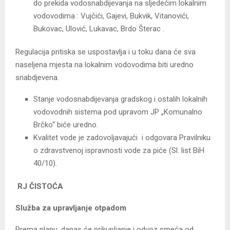
do prekida vodosnabdijevanja na sljedećim lokalnim
vodovodima : Vujčići, Gajevi, Bukvik, Vitanovići,
Bukovac, Ulović, Lukavac, Brdo Šterac .
Regulacija pritiska se uspostavlja i u toku dana će sva
naseljena mjesta na lokalnim vodovodima biti uredno
snabdjevena.
Stanje vodosnabdijevanja gradskog i ostalih lokalnih
vodovodnih sistema pod upravom JP „Komunalno
Brčko“ biće uredno.
Kvalitet vode je zadovoljavajući i odgovara Pravilniku
o zdravstvenoj ispravnosti vode za piće (Sl. list BiH
40/10).
RJ ČISTOĆA
Služba za upravljanje otpadom
Prema planu, danas će prikupljanje i odvoz smeća od