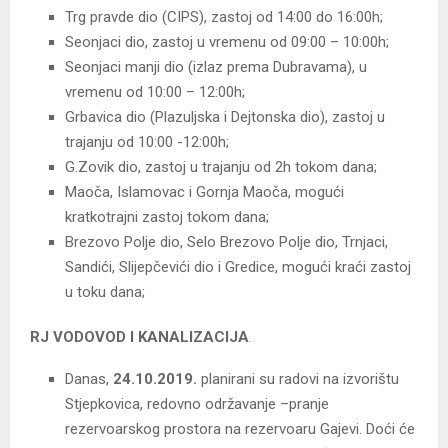
Trg pravde dio (CIPS), zastoj od 14:00 do 16:00h;
Seonjaci dio, zastoj u vremenu od 09:00 – 10:00h;
Seonjaci manji dio (izlaz prema Dubravama), u
vremenu od 10:00 – 12:00h;
Grbavica dio (Plazuljska i Dejtonska dio), zastoj u
trajanju od 10:00 -12:00h;
G.Zovik dio, zastoj u trajanju od 2h tokom dana;
Maoča, Islamovac i Gornja Maoča, mogući
kratkotrajni zastoj tokom dana;
Brezovo Polje dio, Selo Brezovo Polje dio, Trnjaci,
Sandići, Slijepčevići dio i Gredice, mogući kraći zastoj
u toku dana;
RJ VODOVOD I KANALIZACIJA
.
Danas,
24.10.2019.
planirani su radovi na izvorištu
Stjepkovica, redovno održavanje –pranje
rezervoarskog prostora na rezervoaru Gajevi. Doći će