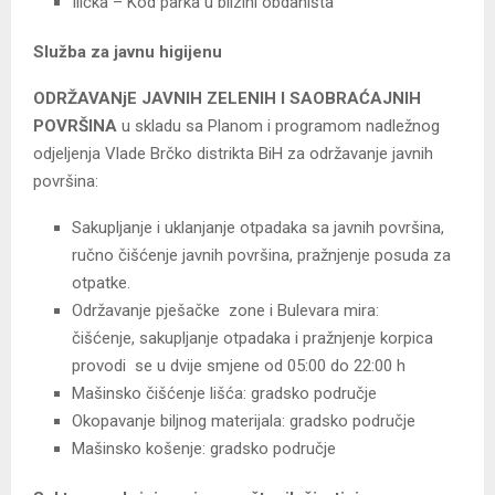
Ilićka – Kod parka u blizini obdaništa
Služba za javnu higijenu
ODRŽAVANjE JAVNIH ZELENIH I SAOBRAĆAJNIH
POVRŠINA
u skladu sa Planom i programom nadležnog
odjeljenja Vlade Brčko distrikta BiH za održavanje javnih
površina:
Sakupljanje i uklanjanje otpadaka sa javnih površina,
ručno čišćenje javnih površina, pražnjenje posuda za
otpatke.
Održavanje pješačke zone i Bulevara mira:
čišćenje, sakupljanje otpadaka i pražnjenje korpica
provodi se u dvije smjene od 05:00 do 22:00 h
Mašinsko čišćenje lišća: gradsko područje
Okopavanje biljnog materijala: gradsko područje
Mašinsko košenje: gradsko područje