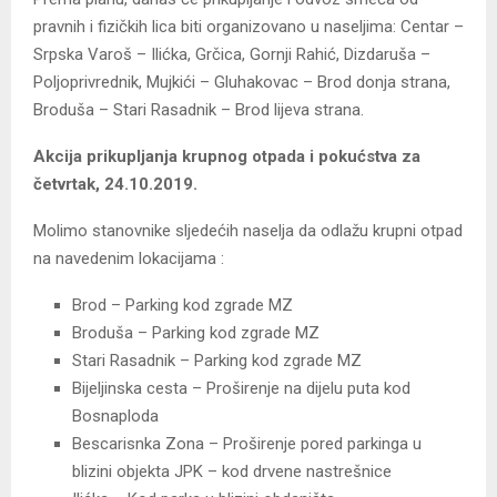
pravnih i fizičkih lica biti organizovano u naseljima: Centar –
Srpska Varoš – Ilićka, Grčica, Gornji Rahić, Dizdaruša –
Poljoprivrednik, Mujkići – Gluhakovac – Brod donja strana,
Broduša – Stari Rasadnik – Brod lijeva strana.
Akcija prikupljanja krupnog otpada i pokućstva za
četvrtak, 24.10.2019.
Molimo stanovnike sljedećih naselja da odlažu krupni otpad
na navedenim lokacijama :
Brod – Parking kod zgrade MZ
Broduša – Parking kod zgrade MZ
Stari Rasadnik – Parking kod zgrade MZ
Bijeljinska cesta – Proširenje na dijelu puta kod
Bosnaploda
Bescarisnka Zona – Proširenje pored parkinga u
blizini objekta JPK – kod drvene nastrešnice