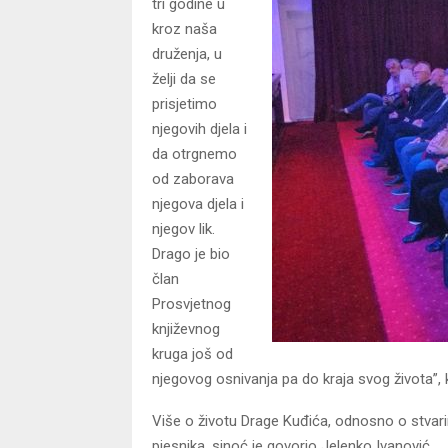
tri godine u
kroz naša
druženja, u
želji da se
prisjetimo
njegovih djela i
da otrgnemo
od zaborava
njegova djela i
njegov lik.
Drago je bio
član
Prosvjetnog
književnog
kruga još od
njegovog osnivanja pa do kraja svog života”, 
Više o životu Drage Kuđića, odnosno o stvari
pjesnika, sinoć je govorio Jelenko Ivanović.