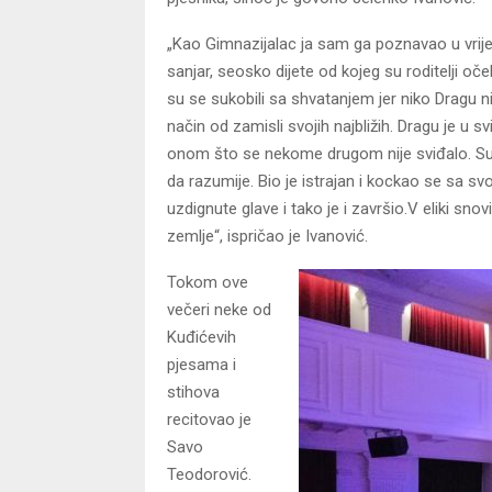
„Kao Gimnazijalac ja sam ga poznavao u vrijem
sanjar, seosko dijete od kojeg su roditelji oč
su se sukobili sa shvatanjem jer niko Dragu 
način od zamisli svojih najbližih. Dragu je u sv
onom što se nekome drugom nije sviđalo. Suk
da razumije. Bio je istrajan i kockao se sa svo
uzdignute glave i tako je i završio.V eliki snov
zemlje“, ispričao je Ivanović.
Tokom ove
večeri neke od
Kuđićevih
pjesama i
stihova
recitovao je
Savo
Teodorović.