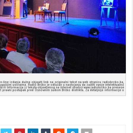
line izdanja dužna objaviti link na originalni tekst na web stranicu radiobrcko.ba,
gačijim uslovima. Radio Brčko je odlučan u nastojanju da zaštiti svoje intelektualno
sta ili informacija iz teksta objavljenog na internet stranici www.radiobrcko.ba prenese
ut pravni postupak pred Osnovnim sudom Brčko distrikta. Za detaljnije informacije o