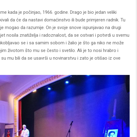
e kada je počinjao, 1966. godine. Drago je bio jedan veliki
ekivali da će da nastavi domaćinstvo ili bude primjeren radnik. Tu
nije mogao da razumije. On je svoje snove ispunjavao na drugi
ijet nosila znatiželja i radoznalost, da se ostvari i potvrdi u svemu
obljavao se i sa samim sobom i žalio je što ga niko ne može
jim životom što mu se često i svetilo. Ali je to nosi hrabro i
i su mu bili da se usavrši u novinarstvu i zato je otišao iz ove