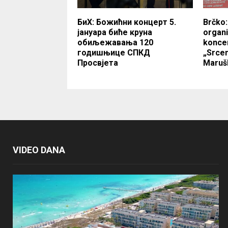
БиХ: Божићни концерт 5.
Brčko:
јануара биће круна
organi
обиљежавања 120
koncer
годишњице СПКД
„Srcem
Просвјета
Maruš
VIDEO DANA