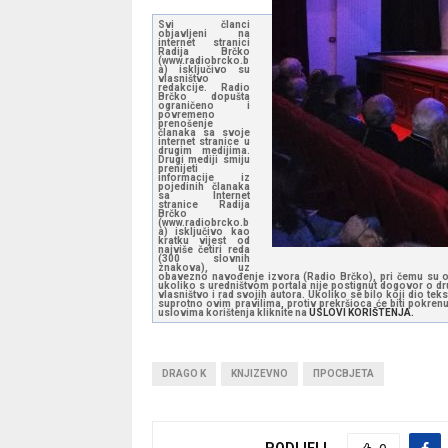
Svi članci
objavljeni na
internet stranici
Radija Brčko
(www.radiobrcko.b
a) isključivo su
vlasništvo
redakcije. Radio
Brčko dopušta
ograničeno i
povremeno
prenošenje
članaka sa svoje
internet stranice u
drugim medijima.
Drugi mediji smiju
prenijeti
informacije iz
pojedinih članaka
sa Internet
stranice Radija
Brčko
(www.radiobrcko.b
a) isključivo kao
kratku vijest od
najviše četiri reda
(300 slovnih
znakova), uz
obavezno navođenje izvora (Radio Brčko), pri čemu su on-
ukoliko s uredništvom portala nije postignut dogovor o dru
vlasništvo i rad svojih autora. Ukoliko se bilo koji dio tek
suprotno ovim pravilima, protiv prekršioca će biti pokren
uslovima korištenja kliknite na
USLOVI KORIŠTENJA.
DRAGO K
KNJIZEVNO
ПРОСВЈЕТА
PODIJELI