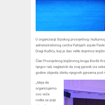
U organizaciji Srpskog prosvjetnog i kulturno
administrativnog centra Patrijarh srpski Pav
Dragi Kuđiću, koji je dao veliki doprinos knji
Član Prosvjetinog književnog kruga Đorđe Krst
njegov rad, naglasivši da ovaj pjesnik iza seb
godine objavila zbirku njegovih pjesama pod
„Ideja da
organizujemo
ovo veče
rodila se prije