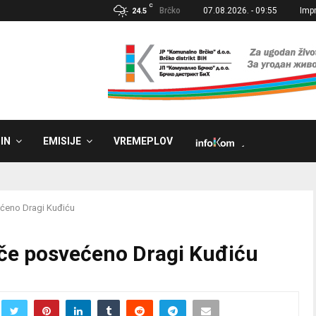
C
Brčko
07.08.2026. - 09:55
Imp
24.5
IN
EMISIJE
VREMEPLOV
˼
ćeno Dragi Kuđiću
če posvećeno Dragi Kuđiću