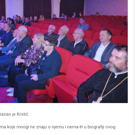
kazao je Krstić.
ma koje mnogi ne znaju o njemu i nema ih u biografiji ovog