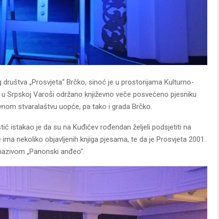
g društva „Prosvjeta“ Brčko, sinoć je u prostorijama Kulturno-
le u Srpskoj Varoši održano književno veče posvećeno pjesniku
ževnom stvaralaštvu uopće, pa tako i grada Brčko.
ić istakao je da su na Kuđićev rođendan željeli podsjetiti na
e ima nekoliko objavljenih knjiga pjesama, te da je Prosvjeta 2001.
 nazivom „Panonski anđeo“.