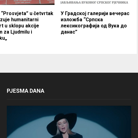
 “Prosvjeta” u četvrtak
У Градској галерији вечерас
zuje humanitarni
изложба “Српска
t u sklopu akcije
лексикографија од Вука до
 za Ljudmilu i
данас”
ku„
PJESMA DANA