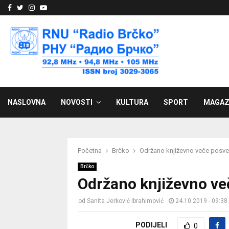
Facebook
Twitter
Instagram
Youtube
NASLOVNA
NOVOSTI
KULTURA
SPORT
MAGAZ
Početna
Brčko
Održano književno veče posve
Brčko
Održano književno ve
od
Sanita Jerković Ibrahimović
24.10.2019 - 09:38
PODIJELI
0