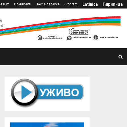
Latinica
Ћирилица
resum
Dokumenti
Javne nabavke
Program