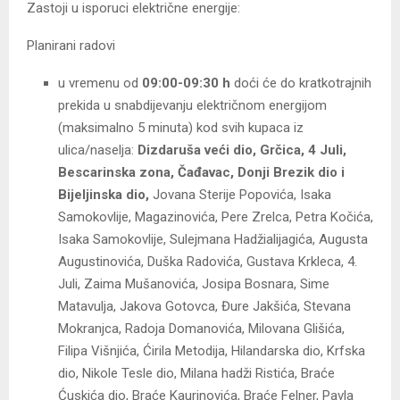
Zastoji u isporuci električne energije:
Planirani radovi
u vremenu od
09:00-09:30 h
doći će do kratkotrajnih
prekida u snabdijevanju električnom energijom
(maksimalno 5 minuta) kod svih kupaca iz
ulica/naselja:
Dizdaruša veći dio, Grčica, 4 Juli,
Bescarinska zona, Čađavac, Donji Brezik dio i
Bijeljinska dio,
Jovana Sterije Popovića, Isaka
Samokovlije, Magazinovića, Pere Zrelca, Petra Kočića,
Isaka Samokovlije, Sulejmana Hadžialijagića, Augusta
Augustinovića, Duška Radovića, Gustava Krkleca, 4.
Juli, Zaima Mušanovića, Josipa Bosnara, Sime
Matavulja, Jakova Gotovca, Đure Jakšića, Stevana
Mokranjca, Radoja Domanovića, Milovana Glišića,
Filipa Višnjića, Ćirila Metodija, Hilandarska dio, Krfska
dio, Nikole Tesle dio, Milana hadži Ristića, Braće
Ćuskića dio, Braće Kaurinovića, Braće Felner, Pavla