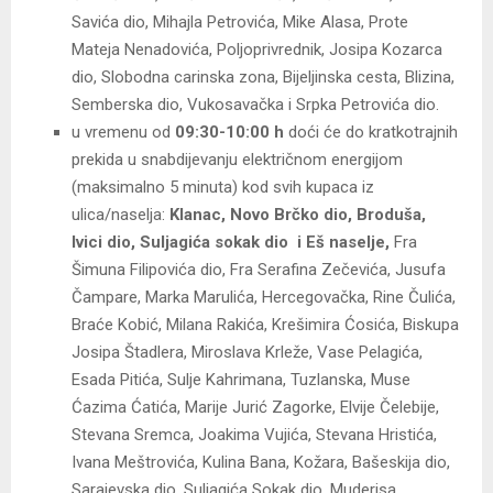
Savića dio, Mihajla Petrovića, Mike Alasa, Prote
Mateja Nenadovića, Poljoprivrednik, Josipa Kozarca
dio, Slobodna carinska zona, Bijeljinska cesta, Blizina,
Semberska dio, Vukosavačka i Srpka Petrovića dio.
u vremenu od
09:30-10:00 h
doći će do kratkotrajnih
prekida u snabdijevanju električnom energijom
(maksimalno 5 minuta) kod svih kupaca iz
ulica/naselja:
Klanac, Novo Brčko dio, Broduša,
Ivici dio, Suljagića sokak dio i Eš naselje,
Fra
Šimuna Filipovića dio, Fra Serafina Zečevića, Jusufa
Čampare, Marka Marulića, Hercegovačka, Rine Čulića,
Braće Kobić, Milana Rakića, Krešimira Ćosića, Biskupa
Josipa Štadlera, Miroslava Krleže, Vase Pelagića,
Esada Pitića, Sulje Kahrimana, Tuzlanska, Muse
Ćazima Ćatića, Marije Jurić Zagorke, Elvije Čelebije,
Stevana Sremca, Joakima Vujića, Stevana Hristića,
Ivana Meštrovića, Kulina Bana, Kožara, Bašeskija dio,
Sarajevska dio, Suljagića Sokak dio, Muderisa