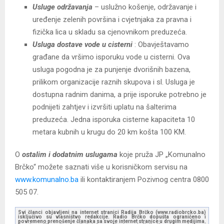
Usluge održavanja
– uslužno košenje, održavanje i
uređenje zelenih površina i cvjetnjaka za pravna i
fizička lica u skladu sa cjenovnikom preduzeća.
Usluga dostave vode u cisterni
: Obavještavamo
građane da vršimo isporuku vode u cisterni. Ova
usluga pogodna je za punjenje dvorišnih bazena,
prilikom organizacije raznih skupova i sl. Usluga je
dostupna radnim danima, a prije isporuke potrebno je
podnijeti zahtjev i izvršiti uplatu na šalterima
preduzeća. Jedna isporuka cisterne kapaciteta 10
metara kubnih u krugu do 20 km košta 100 KM.
O
ostalim i dodatnim uslugama
koje pruža JP „Komunalno
Brčko“ možete saznati više u korisničkom servisu na
www.komunalno.ba
ili kontaktiranjem Pozivnog centra 0800
505 07.
Svi članci objavljeni na internet stranici Radija Brčko (www.radiobrcko.ba)
isključivo su vlasništvo redakcije. Radio Brčko dopušta ograničeno i
povremeno prenošenje članaka sa svoje internet stranice u drugim medijima.