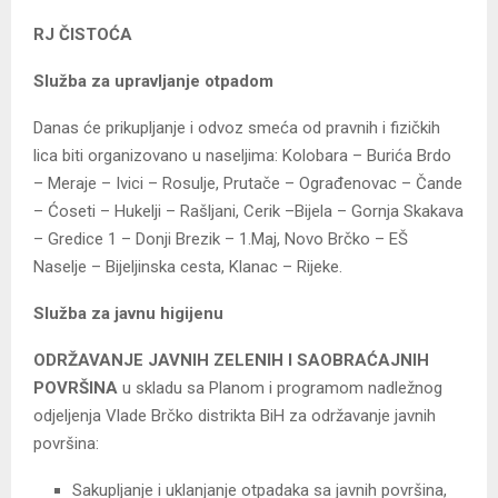
RJ ČISTOĆA
Služba za upravljanje otpadom
Danas će prikupljanje i odvoz smeća od pravnih i fizičkih
lica biti organizovano u naseljima: Kolobara – Burića Brdo
– Meraje – Ivici – Rosulje, Prutače – Ograđenovac – Čande
– Ćoseti – Hukelji – Rašljani, Cerik –Bijela – Gornja Skakava
– Gredice 1 – Donji Brezik – 1.Maj, Novo Brčko – EŠ
Naselje – Bijeljinska cesta, Klanac – Rijeke.
Služba za javnu higijenu
ODRŽAVANJE JAVNIH ZELENIH I SAOBRAĆAJNIH
POVRŠINA
u skladu sa Planom i programom nadležnog
odjeljenja Vlade Brčko distrikta BiH za održavanje javnih
površina:
Sakupljanje i uklanjanje otpadaka sa javnih površina,