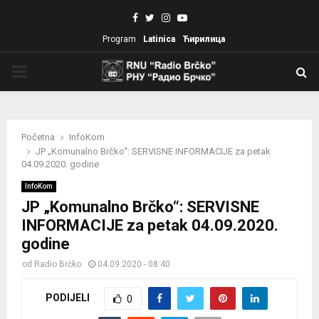
Facebook
Twitter
Instagram
Youtube
Program
Latinica
Ћирилица
PRIMARY
MENU
Početna
InfoKom
JP „Komunalno Brčko“: SERVISNE INFORMACIJE za petak
04.09.2020. godine
InfoKom
JP „Komunalno Brčko“: SERVISNE
INFORMACIJE za petak 04.09.2020.
godine
od
Radio Brčko
04.09.2020 - 08:40
PODIJELI
0