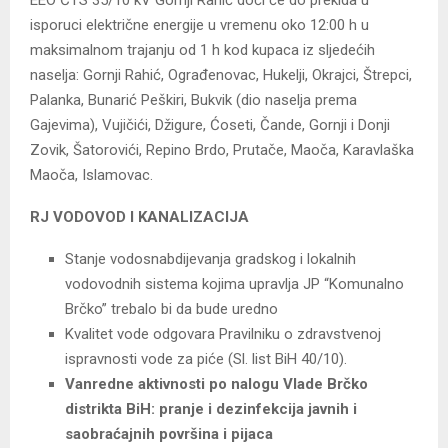
isporuci električne energije u vremenu oko 12:00 h u
maksimalnom trajanju od 1 h kod kupaca iz sljedećih
naselja: Gornji Rahić, Ograđenovac, Hukelji, Okrajci, Štrepci,
Palanka, Bunarić Peškiri, Bukvik (dio naselja prema
Gajevima), Vujičići, Džigure, Ćoseti, Čande, Gornji i Donji
Zovik, Šatorovići, Repino Brdo, Prutače, Maoča, Karavlaška
Maoča, Islamovac.
RJ VODOVOD I KANALIZACIJA
Stanje vodosnabdijevanja gradskog i lokalnih
vodovodnih sistema kojima upravlja JP “Komunalno
Brčko” trebalo bi da bude uredno
Kvalitet vode odgovara Pravilniku o zdravstvenoj
ispravnosti vode za piće (Sl. list BiH 40/10).
Vanredne aktivnosti po nalogu Vlade Brčko
distrikta BiH: pranje i dezinfekcija javnih i
saobraćajnih površina i pijaca