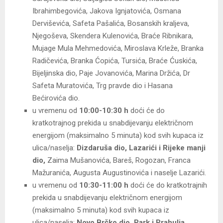
Ibrahimbegovića, Jakova Ignjatovića, Osmana
Derviševića, Safeta Pašalića, Bosanskih kraljeva,
Njegoševa, Skendera Kulenovića, Braće Ribnikara,
Mujage Mula Mehmedovića, Miroslava Krleže, Branka
Radičevića, Branka Ćopića, Tursića, Braće Ćuskića,
Bijeljinska dio, Paje Jovanovića, Marina Držića, Dr
Safeta Muratovića, Trg pravde dio i Hasana
Bećirovića dio.
u vremenu od
10:00-10:30 h
doći će do
kratkotrajnog prekida u snabdijevanju električnom
energijom (maksimalno 5 minuta) kod svih kupaca iz
ulica/naselja:
Dizdaruša dio, Lazarići i Rijeke manji
dio,
Zaima Mušanovića, Bareš, Rogozan, Franca
Mažuranića, Augusta Augustinovića i naselje Lazarići.
u vremenu od
10:30-11:00 h
doći će do kratkotrajnih
prekida u snabdijevanju električnom energijom
(maksimalno 5 minuta) kod svih kupaca iz
ulica/naselja:
Novo Brčko dio, Park i Prahulja.