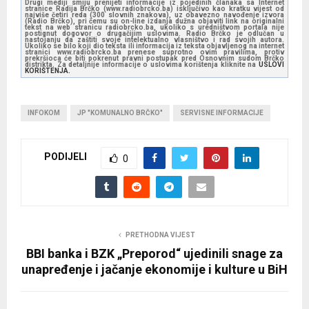
Drugi mediji smiju prenijeti informacije iz pojedinih članaka sa Internet
stranice Radija Brčko (www.radiobrcko.ba) isključivo kao kratku vijest od
najviše četiri reda (300 slovnih znakova), uz obavezno navođenje izvora
(Radio Brčko), pri čemu su on-line izdanja dužna objaviti link na originalni
tekst na web stranicu radiobrcko.ba, ukoliko s uredništvom portala nije
postignut dogovor o drugačijim uslovima. Radio Brčko je odlučan u
nastojanju da zaštiti svoje intelektualno vlasništvo i rad svojih autora.
Ukoliko se bilo koji dio teksta ili informacija iz teksta objavljenog na internet
stranici www.radiobrcko.ba prenese suprotno ovim pravilima, protiv
prekršioca će biti pokrenut pravni postupak pred Osnovnim sudom Brčko
distrikta. Za detaljnije informacije o uslovima korištenja kliknite na
USLOVI
KORIŠTENJA.
INFOKOM
JP "KOMUNALNO BRČKO"
SERVISNE INFORMACIJE
PODIJELI
0
PRETHODNA VIJEST
BBI banka i BZK „Preporod“ ujedinili snage za
unapređenje i jačanje ekonomije i kulture u BiH