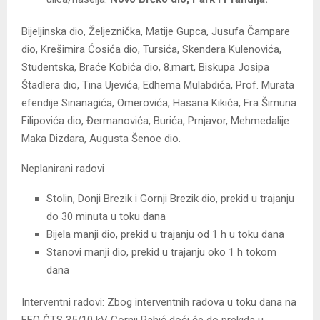
Bijeljinska dio, Željeznička, Matije Gupca, Jusufa Čampare
dio, Krešimira Ćosića dio, Tursića, Skendera Kulenovića,
Studentska, Braće Kobića dio, 8.mart, Biskupa Josipa
Štadlera dio, Tina Ujevića, Edhema Mulabdića, Prof. Murata
efendije Sinanagića, Omerovića, Hasana Kikića, Fra Šimuna
Filipovića dio, Đermanovića, Burića, Prnjavor, Mehmedalije
Maka Dizdara, Augusta Šenoe dio.
Neplanirani radovi
Stolin, Donji Brezik i Gornji Brezik dio, prekid u trajanju
do 30 minuta u toku dana
Bijela manji dio, prekid u trajanju od 1 h u toku dana
Stanovi manji dio, prekid u trajanju oko 1 h tokom
dana
Interventni radovi: Zbog interventnih radova u toku dana na
EEO ČTS 35/10 kV Gornji Rahić doći će do prekida u