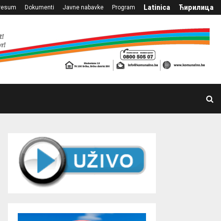
Latinica
Ћирилица
resum
Dokumenti
Javne nabavke
Program