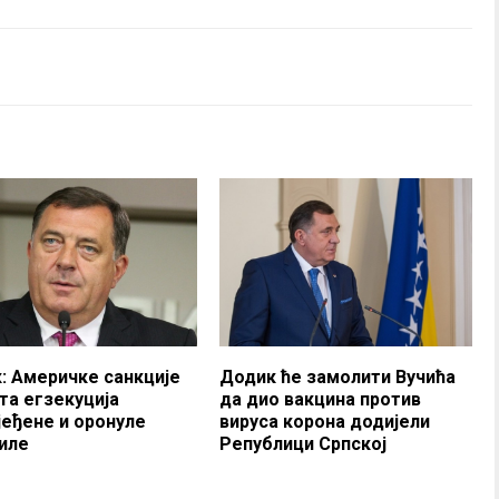
: Америчке санкције
Додик ће замолити Вучића
та егзекуција
да дио вакцина против
јеђене и оронуле
вируса корона додијели
иле
Републици Српској