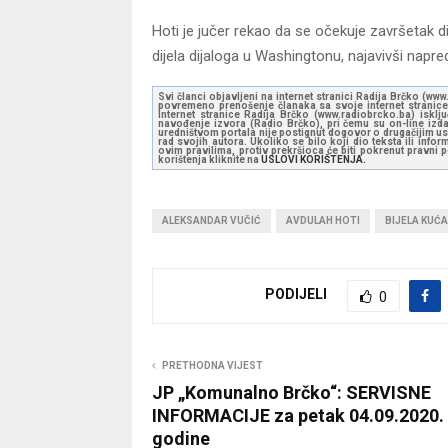
Hoti je jučer rekao da se očekuje završetak d
dijela dijaloga u Washingtonu, najavivši nap
Svi članci objavljeni na internet stranici Radija Brčko (w
povremeno prenošenje članaka sa svoje internet stranice 
Internet stranice Radija Brčko (www.radiobrcko.ba) isklj
navođenje izvora (Radio Brčko), pri čemu su on-line izdan
uredništvom portala nije postignut dogovor o drugačijim usl
rad svojih autora. Ukoliko se bilo koji dio teksta ili inf
ovim pravilima, protiv prekršioca će biti pokrenut pravni
korištenja kliknite na
USLOVI KORIŠTENJA.
ALEKSANDAR VUČIĆ
AVDULAH HOTI
BIJELA KUĆA
PODIJELI
0
PRETHODNA VIJEST
JP „Komunalno Brčko“: SERVISNE
INFORMACIJE za petak 04.09.2020.
godine