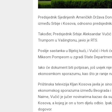
Predsjednik Sjedinjenih Američkih Država Do
između Srbije i Kosova, odnosno predsjednika
Također, Predsjednik Srbije Aleksandar Vuč
Trumpom u Vašingtonu, javio je RTS.
Poslije sastanka u Bijeloj kući, i Vučić i Ho
Mikeom Pompeom u zgradi State Departmenta
Iako će dokument biti potpisan, još uvijek ni
ekonosmkom sporazumu, kao što je ranije na
Prištinska televizija Kljan Kosova javila je 
ekonomskog sporazuma između Beograda i Pri
Naime, Vučić je jučer novinarima kazao da su
Kosova, a kojeg je on u tom dijelu odbio. Ipa
dogovor.