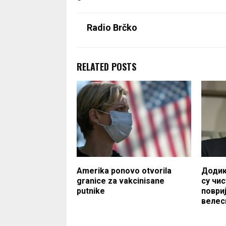
Radio Brčko
RELATED POSTS
Amerika ponovo otvorila
Додик
granice za vakcinisane
су чис
putnike
поври
велес