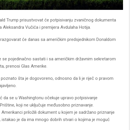
nald Trump prisustvovat će potpisivanju zvaničnog dokumenta
 Aleksandra Vučića i premijera Avdulaha Hotija.
ić razgovarat će danas sa američkim predsjednikom Donaldom
ti će se pojedinačno sastati i sa američkim državnim sekretarom
, prenosi Glas Amerike.
je poznato šta je dogovoreno, odnosno da li je riječ o pravom
javljeno.
sinoć da se u Washingtonu očekuje upravo potpisivanje
štine, koji ne uključuje međusobno priznavanje.
 Amerikanci priložili dokument u kojem je sadržano priznanje
k, istakao je da ima mnogo dobrih stvari o kojima je moguć