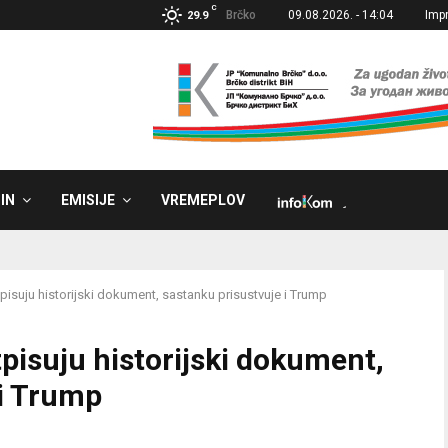
C
Brčko
09.08.2026. - 14:04
Imp
29.9
IN
EMISIJE
VREMEPLOV
˼
pisuju historijski dokument, sastanku prisustvuje i Trump
tpisuju historijski dokument,
 i Trump