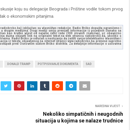
iskusije koju su delegacije Beograda i Prištine vodile tokom prvog
redak o ekonomskim pitanjima.
ww.radiobrcko.ba) isključivo su vlasništvo redakcije. Radio Brčko dopušta ograničeno i
u drugim medijima. Drugi mediji smiju prenijeti informacije iz pojedinih članaka sa
učivo kao kratku vijest od najviše četiri reda (300 slovnih znakova), uz obavezno
ja dužna objaviti link na originalni tekst na web stranicu radiobrcko.ba, ukoliko s
ovima. Radio Brčko je odlučan u nastojanju da zaštiti svoje intelektualno vlasništvo i
ormacija iz teksta objavljenog na internet stranici www.radiobrcko.ba prenese suprotno
 postupak pred Osnovnim sudom Brčko distrikta. Za detaljnije informacije o uslovima
DONALD TRAMP
POTPISIVANJE DOKUMENTA
SAD
NAREDNA VIJEST
Nekoliko simpatičnih i neugodnih
situacija u kojima se nalaze trudnice