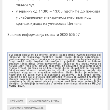
Улички пут.
у термину од
11:00 – 13:00 h
доћи ће до прекида
у снабдијевању електричном енергијом код
крајњих купаца из ул/насеља Циглана.
За више информација позвати 0800 505 07.
Svi članci objavljeni na internet stranici Radija Brčko (www.radiobrcko.ba)
isključivo su vlasništvo redakcije. Radio Brčko dopušta ograničeno i
povremeno prenošenje članaka sa svoje internet stranice u drugim medijima.
Drugi mediji smiju prenijeti informacije iz pojedinih članaka sa Internet
stranice Radija Brčko (www.radiobrcko.ba) isključivo kao kratku vijest od
najviše četiri reda (300 slovnih znakova), uz obavezno navođenje izvora
(Radio Brčko), pri čemu su on-line izdanja dužna objaviti link na originalni
tekst na web stranicu radiobrcko.ba, ukoliko s uredništvom portala nije
postignut dogovor o drugačijim uslovima. Radio Brčko je odlučan u
nastojanju da zaštiti svoje intelektualno vlasništvo i rad svojih autora.
Ukoliko se bilo koji dio teksta ili informacija iz teksta objavljenog na internet
stranici www.radiobrcko.ba prenese suprotno ovim pravilima, protiv
prekršioca će biti pokrenut pravni postupak pred Osnovnim sudom Brčko
distrikta. Za detaljnije informacije o uslovima korištenja kliknite na
USLOVI
KORIŠTENJA.
ИНФОКОМ
Ј.П. КОМУНАЛНО БРЧКО
СЕРВИСНЕ ИНФОРМАЦИЈЕ