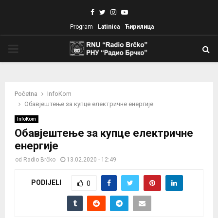
Facebook
Twitter
Instagram
Youtube
Program
Latinica
Ћирилица
PRIMARY
MENU
Početna
InfoKom
Обавјештење за купце електричне енергије
InfoKom
Обавјештење за купце електричне
енергије
od
Radio Brčko
13.02.2020 - 12:49
PODIJELI
0