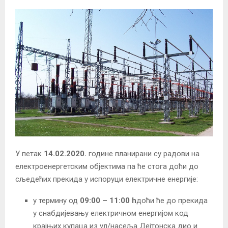
У петак
14.02.2020.
године планирани су радови на
електроенергетским објектима па ће стога доћи до
сљедећих прекида у испоруци електричне енергије:
у термину од
09:00 – 11:00 h
доћи ће до прекида
у снабдијевању електричном енергијом код
крајњих купаца из ул/насеља Дејтонска дио и