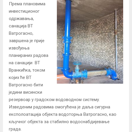
Према плановима
инвестиционог
одржавања,
санација ВТ
Ватрогасно,
завршена је прије
извођења
планираних радова
на санацији ВТ
Вранкићка, током
којих ће ВТ
Ватрогасно бити
једини висински
резервоар у градском водоводном систему.
Изведеним радовима омогућена је даља сигурна
експолоатација објекта водоторња Ватрогасно, као
кључног објекта за стабилно водоснабдијевање
града.