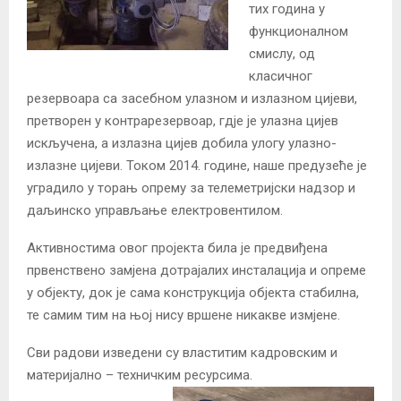
тих година у
функционалном
смислу, од
класичног
резервоара са засебном улазном и излазном цијеви,
претворен у контрарезервоар, гдје је улазна цијев
искључена, а излазна цијев добила улогу улазно-
излазне цијеви. Током 2014. године, наше предузеће је
уградило у торањ опрему за телеметријски надзор и
даљинско управљање електровентилом.
Активностима овог пројекта била је предвиђена
првенствено замјена дотрајалих инсталација и опреме
у објекту, док је сама конструкција објекта стабилна,
те самим тим на њој нису вршене никакве измјене.
Сви радови изведени су властитим кадровским и
материјално – техничким ресурсима.