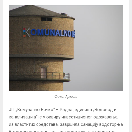
Фото: Архива
ЈП „Комунално Брчко“ – Радна јединица „Водовод и
канализација“ је у оквиру инвестиционог одржавања,
из властитих средстава, завршила санацију водоторња
Ватрогасно – једног од два водоторња у градском