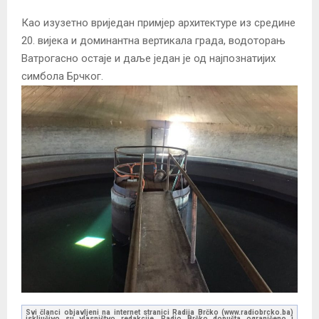
Као изузетно вриједан примјер архитектуре из средине
20. вијека и доминантна вертикала града, водоторањ
Ватрогасно остаје и даље један је од најпознатијих
симбола Брчког.
Svi članci objavljeni na internet stranici Radija Brčko (www.radiobrcko.ba)
isključivo su vlasništvo redakcije. Radio Brčko dopušta ograničeno i