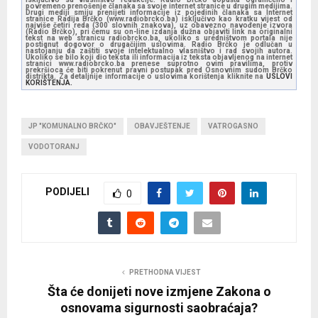
povremeno prenošenje članaka sa svoje internet stranice u drugim medijima.
Drugi mediji smiju prenijeti informacije iz pojedinih članaka sa Internet
stranice Radija Brčko (www.radiobrcko.ba) isključivo kao kratku vijest od
najviše četiri reda (300 slovnih znakova), uz obavezno navođenje izvora
(Radio Brčko), pri čemu su on-line izdanja dužna objaviti link na originalni
tekst na web stranicu radiobrcko.ba, ukoliko s uredništvom portala nije
postignut dogovor o drugačijim uslovima. Radio Brčko je odlučan u
nastojanju da zaštiti svoje intelektualno vlasništvo i rad svojih autora.
Ukoliko se bilo koji dio teksta ili informacija iz teksta objavljenog na internet
stranici www.radiobrcko.ba prenese suprotno ovim pravilima, protiv
prekršioca će biti pokrenut pravni postupak pred Osnovnim sudom Brčko
distrikta. Za detaljnije informacije o uslovima korištenja kliknite na
USLOVI
KORIŠTENJA.
JP "KOMUNALNO BRČKO"
OBAVJEŠTENJE
VATROGASNO
VODOTORANJ
PODIJELI
0
PRETHODNA VIJEST
Šta će donijeti nove izmjene Zakona o
osnovama sigurnosti saobraćaja?