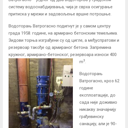
систему водоснабдијевања, чија је сврха осигурање
притиска у мрежи и задовољење вршне потрошње.
Водоторањ Ватрогасно подигнут је у самом центру
града 1958. године, на армирано бетонским темељима.
Зидови торња изграђени су од цигле, а међуспратови и
резервоар такође од армираног бетона. Запремина
кружног, армирано-бетонског, резервоара износи 400
3
m
.
Водоторањ
Ватрогасно, кроз 62
године
експлоатације, до
сада није доживио
никакву значајнију
грађевинску
санацију, али је 90-