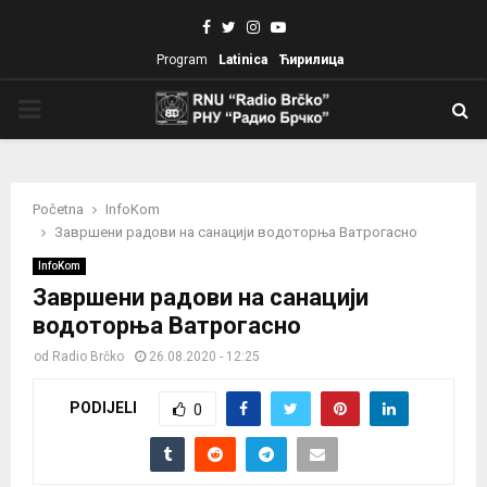
Facebook
Twitter
Instagram
Youtube
Program
Latinica
Ћирилица
PRIMARY
MENU
Početna
InfoKom
Завршени радови на санацији водоторња Ватрогасно
InfoKom
Завршени радови на санацији
водоторња Ватрогасно
od
Radio Brčko
26.08.2020 - 12:25
PODIJELI
0