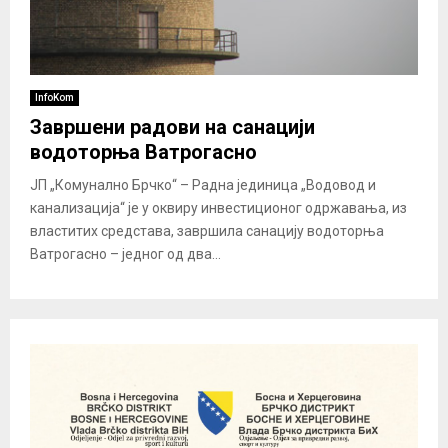
InfoKom
Завршени радови на санацији
водоторња Ватрогасно
ЈП „Комунално Брчко“ – Радна јединица „Водовод и
канализација“ је у оквиру инвестиционог одржавања, из
властитих средстава, завршила санацију водоторња
Ватрогасно – једног од два...