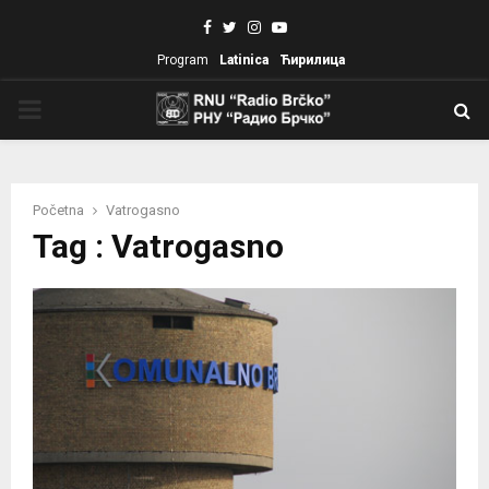
Facebook
Twitter
Instagram
Youtube
Program
Latinica
Ћирилица
PRIMARY
MENU
Početna
Vatrogasno
Tag : Vatrogasno