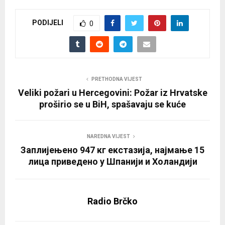
PODIJELI
0
PRETHODNA VIJEST
Veliki požari u Hercegovini: Požar iz Hrvatske
proširio se u BiH, spašavaju se kuće
NAREDNA VIJEST
Заплијењено 947 кг екстазија, најмање 15
лица приведено у Шпанији и Холандији
Radio Brčko