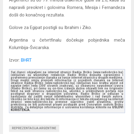
Argentinci su do 79. minuta utakmice gubili sa 2:0, kada su
napravili preokret i golovima Romera, Mesija i Fernandeza
došli do konačnog rezultata.
Golove za Egipat postigli su Ibrahim i Ziko.
Argentina u četvrtfinalu dočekuje pobjednika meča
Kolumbija-Švicarska.
Izvor:
BHRT
Svi članci objavljeni na internet stranici Radija Brčko (www.radiobrcko.ba)
isključivo su vlasništvo redakcije. Radio Brčko dopušta ograničeno i
povremeno prenošenje članaka sa svoje internet stranice u drugim medijima.
Drugi mediji smiju prenijeti informacije iz pojedinih članaka sa Internet
stranice Radija Brčko (www.radiobrcko.ba) isključivo kao kratku vijest od
najviše četiri reda (300 slovnih znakova), uz obavezno navođenje izvora
(Radio Brčko), pri čemu su on-line izdanja dužna objaviti link na originalni
tekst na web stranicu radiobrcko.ba, ukoliko s uredništvom portala nije
postignut dogovor o drugačijim uslovima. Radio Brčko je odlučan u
nastojanju da zaštiti svoje intelektualno vlasništvo i rad svojih autora.
Ukoliko se bilo koji dio teksta ili informacija iz teksta objavljenog na internet
stranici www.radiobrcko.ba prenese suprotno ovim pravilima, protiv
prekršioca će biti pokrenut pravni postupak pred Osnovnim sudom Brčko
distrikta. Za detaljnije informacije o uslovima korištenja kliknite na
USLOVI
KORIŠTENJA.
REPREZENTACIJA ARGENTINE