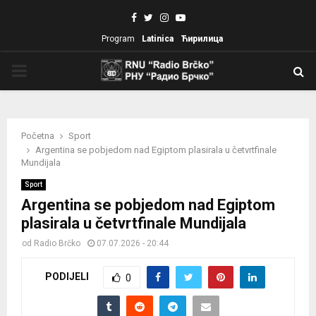
Facebook
Twitter
Instagram
Youtube
Program
Latinica
Ћирилица
PRIMARY
MENU
Početna
Sport
Argentina se pobjedom nad Egiptom plasirala u četvrtfinale
Mundijala
Sport
Argentina se pobjedom nad Egiptom
plasirala u četvrtfinale Mundijala
od
Radio Brčko
07.07.2026 - 20:44
PODIJELI
0