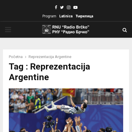
Facebook
Twitter
Instagram
Youtube
Program
Latinica
Ћирилица
PRIMARY
MENU
Početna
Reprezentacija Argentine
Tag : Reprezentacija
Argentine