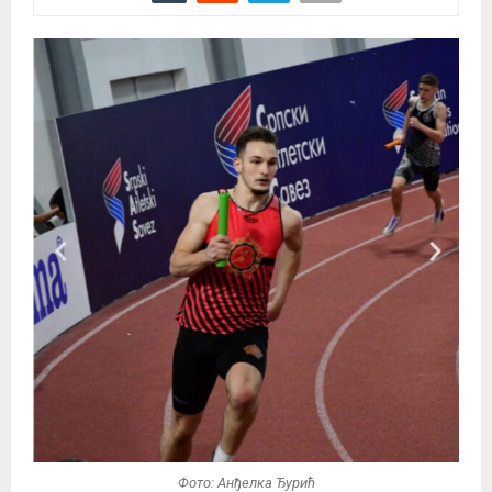
Фото: Анђелка Ђурић