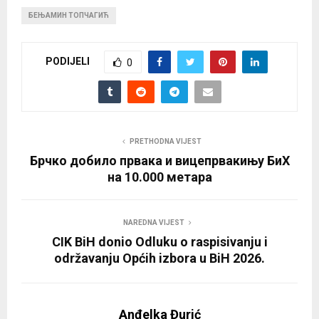
БЕЊАМИН ТОПЧАГИЋ
PODIJELI
0
PRETHODNA VIJEST
Брчко добило првака и вицепрвакињу БиХ
на 10.000 метара
NAREDNA VIJEST
CIK BiH donio Odluku o raspisivanju i
održavanju Općih izbora u BiH 2026.
Anđelka Đurić