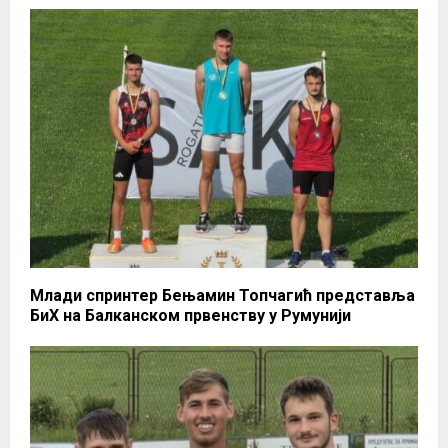
Млади спринтер Бењамин Топчагић представља
БиХ на Балканском првенству у Румунији