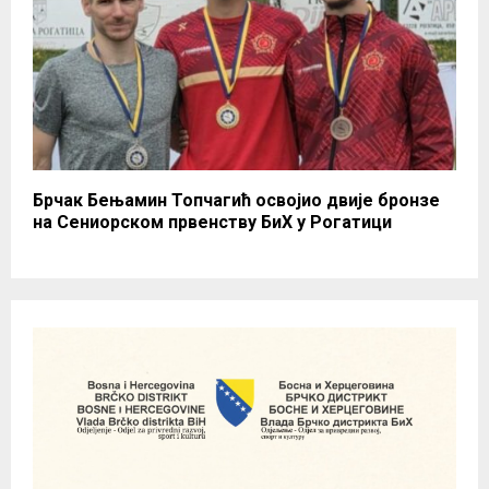
Брчак Бењамин Топчагић освојио двије бронзе
на Сениорском првенству БиХ у Рогатици