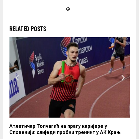
RELATED POSTS
Атлетичар Топчагић на прагу каријере у
Словенији: слиједи пробни тренинг у АК Крањ