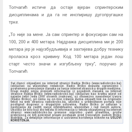
Топчагић истиче да остаје вјеран спринтерским
дисциплинама и да га не инспиришу дугопругашке
трке.
„То није за мене. Ја сам спринтер и фокусиран сам на
100, 200 и 400 метара. Најдража дисциплина ми је 200
метара јер је најузбудљивија и захтијева добру технику
проласка кроз кривину. Код 100 метара један лош
старт често значи и изгубљену трку“, поручио је
Топчагић.
Svi članci objavljeni na internet stranici Radija Brčko (www.radiobrcko.ba)
isključivo su vlasništvo redakcije. Radio Brčko dopušta ograničeno i
povremeno prenošenje članaka sa svoje internet stranice u drugim medijima.
Drugi mediji smiju prenijeti informacije iz pojedinih članaka sa Internet
stranice Radija Brčko (www.radiobrcko.ba) isključivo kao kratku vijest od
najviše četiri reda (300 slovnih znakova), uz obavezno navođenje izvora
(Radio Brčko), pri čemu su on-line izdanja dužna objaviti link na originalni
tekst na web stranicu radiobrcko.ba, ukoliko s uredništvom portala nije
postignut dogovor o drugačijim uslovima. Radio Brčko je odlučan u
nastojanju da zaštiti svoje intelektualno vlasništvo i rad svojih autora.
Ukoliko se bilo koji dio teksta ili informacija iz teksta objavljenog na internet
stranici www.radiobrcko.ba prenese suprotno ovim pravilima, protiv
prekršioca će biti pokrenut pravni postupak pred Osnovnim sudom Brčko
distrikta. Za detaljnije informacije o uslovima korištenja kliknite na
USLOVI
KORIŠTENJA.