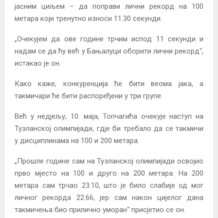
јасним циљем – да поправи лични рекорд на 100
метара који тренутно износи 11.30 секунди.
„Очекујем да ове године трчим испод 11 секунди и
надам се да ћу већ у Бањалуци оборити лични рекорд“,
истакао је он.
Како каже, конкуренција ће бити веома јака, а
такмичари ће бити распоређени у три групе.
Већ у недјељу, 10. маја, Топчагића очекује наступ на
Тузланској олимпијади, гдје би требало да се такмичи
у дисциплинама на 100 и 200 метара.
„Прошле године сам на Тузланској олимпијади освојио
прво мјесто на 100 и друго на 200 метара. На 200
метара сам трчао 23.10, што је било слабије од мог
личног рекорда 22.66, јер сам након цијелог дана
такмичења био прилично уморан“ присјетио се он.