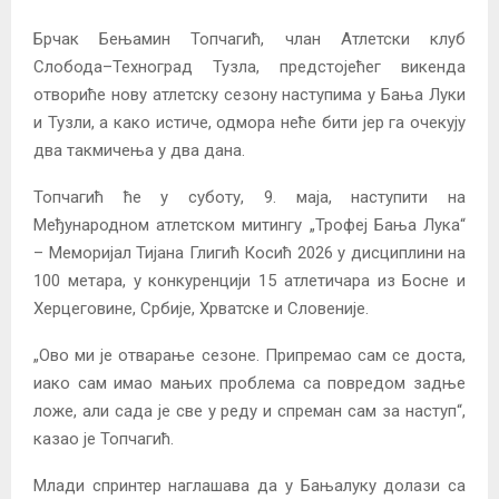
Брчак Бењамин Топчагић, члан Атлетски клуб
Слобода–Техноград Тузла, предстојећег викенда
отвориће нову атлетску сезону наступима у Бања Луки
и Тузли, а како истиче, одмора неће бити јер га очекују
два такмичења у два дана.
Топчагић ће у суботу, 9. маја, наступити на
Међународнoм атлетском митингу „Трофеј Бања Лука“
– Меморијал Тијана Глигић Косић 2026 у дисциплини на
100 метара, у конкуренцији 15 атлетичара из Босне и
Херцеговине, Србије, Хрватске и Словеније.
„Ово ми је отварање сезоне. Припремао сам се доста,
иако сам имао мањих проблема са повредом задње
ложе, али сада је све у реду и спреман сам за наступ“,
казао је Топчагић.
Млади спринтер наглашава да у Бањалуку долази са