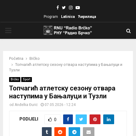
Facebook
Twitter
Instagram
Youtube
Program
Latinica
Ћирилица
PRIMARY
MENU
Početna
Brčko
Топчагић атлетску сезону отвара наступима у Бањалуци и
Тузли
Brčko
Sport
Топчагић атлетску сезону отвара
наступима у Бањалуци и Тузли
od
Anđelka Đurić
07.05.2026 - 12:24
PODIJELI
0