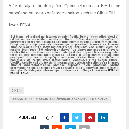
Više detalja o predstojećim Općim izborima u BiH bit će
saopćeno na pres-konferenciji nakon sjednice CIK-a BiH.
Izvor: FENA
Svi članci objavljeni na internet stranici Radija Brčko (www.radiobrcko.ba)
isključivo su vlasništvo redakcije. Radio Brčko dopušta ograničeno i
povremeno prenošenje članaka sa svoje internet stranice u drugim medijima.
Drugi mediji smiju prenijeti informacije iz pojedinih članaka sa Internet
stranice Radija Brčko (www.radiobrcko.ba) isključivo kao kratku vijest od
najviše četiri reda (300 slovnih znakova), uz obavezno navođenje izvora
(Radio Brčko), pri čemu su on-line izdanja dužna objaviti link na originalni
tekst na web stranicu radiobrcko.ba, ukoliko s uredništvom portala nije
postignut dogovor o drugačijim uslovima. Radio Brčko je odlučan u
nastojanju da zaštiti svoje intelektualno vlasništvo i rad svojih autora.
Ukoliko se bilo koji dio teksta ili informacija iz teksta objavljenog na internet
stranici www.radiobrcko.ba prenese suprotno ovim pravilima, protiv
prekršioca će biti pokrenut pravni postupak pred Osnovnim sudom Brčko
distrikta. Za detaljnije informacije o uslovima korištenja kliknite na
USLOVI
KORIŠTENJA.
CIK BIH
ODLUKA O RASPISIVANJU I ODRŽAVANJU OPĆIH IZBORA U BIH 2026.
PODIJELI
0