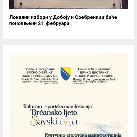
Локални избори у Добоју и Сребреници биће
поновљени 21. фебруара