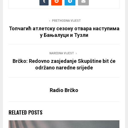
PRETHODNA VIJEST
Топчагић атлетску сезону отвара наступима
у Бањалуци и Тузли
NAREDNA VIJEST
Brčko: Redovno zasjedanje Skupštine bit će
održano naredne srijede
Radio Brčko
RELATED POSTS