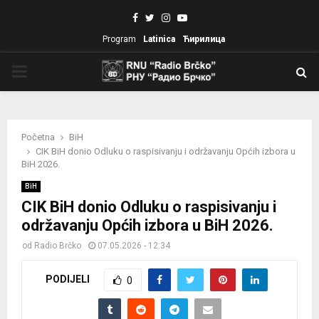
Facebook
Twitter
Instagram
Youtube
Program
Latinica
Ћирилица
PRIMARY
MENU
Početna
BiH
CIK BiH donio Odluku o raspisivanju i održavanju Općih izbora u
BiH 2026.
BiH
CIK BiH donio Odluku o raspisivanju i
održavanju Općih izbora u BiH 2026.
od
Radio Brčko
07.05.2026 - 12:34
PODIJELI
0