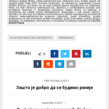
stranice Radija Brčko (www.radiobrcko.ba) isključivo kao kratku vijest od
najviše četiri reda (300 slovnih znakova), uz obavezno navođenje izvora
(Radio Brčko), pri čemu su on-line izdanja dužna objaviti link na originalni
tekst na web stranicu radiobrcko.ba, ukoliko s uredništvom portala nije
postignut dogovor o drugačijim uslovima. Radio Brčko je odlučan u
nastojanju da zaštiti svoje intelektualno vlasništvo i rad svojih autora.
Ukoliko se bilo koji dio teksta ili informacija iz teksta objavljenog na internet
stranici www.radiobrcko.ba prenese suprotno ovim pravilima, protiv
prekršioca će biti pokrenut pravni postupak pred Osnovnim sudom Brčko
distrikta. Za detaljnije informacije o uslovima korištenja kliknite na
USLOVI
KORIŠTENJA.
SVJETSKO KADETSKO PRVENSTVO
TAEKWONDO
PODIJELI
0
PRETHODNA VIJEST
Зашто је добро да се будимо раније
NAREDNA VIJEST