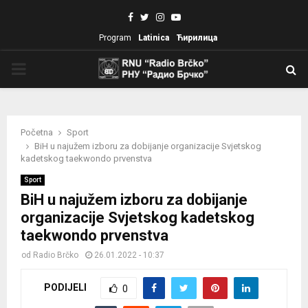
Facebook
Twitter
Instagram
Youtube
Program
Latinica
Ћирилица
PRIMARY
MENU
Početna
Sport
BiH u najužem izboru za dobijanje organizacije Svjetskog
kadetskog taekwondo prvenstva
Sport
BiH u najužem izboru za dobijanje
organizacije Svjetskog kadetskog
taekwondo prvenstva
od
Radio Brčko
26.01.2022 - 10:37
PODIJELI
0