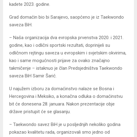
kadete 2023. godine.
Grad domaćin bio bi Sarajevo, saopćeno je iz Taekwondo
saveza BiH.
– Naša organizacija dva evropska prvenstva 2020. i 2021.
godine, kao i odlični sportski rezultati, doprinijeli su
odličnom rejtingu saveza u evropskim i svjetskim okvirima,
kao i same mogućnosti prijave za ovako značajno
takmičenje – istaknuo je član Predsjedništva Taekwondo
saveza BiH Samir Šarić.
U najužem izboru za domaćinstvo nalaze se Bosna i
Hercegovina i Meksiko, a konačna odluka o domaćinstvu
bit će donesena 28. januara. Nakon prezentacije obje
države pristupit će se glasanju.
– Taekwondo savez BiH je u posljednjih nekoliko godina
pokazao kvalitetu rada, organizovali smo jedno od