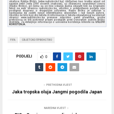
stranice Radija Brčko (www.radiobrcko.ba) isključivo kao kratku vijest od
najviše četiri reda (300 slovnih znakova), uz obavezno navođenje izvora
(Radio Brčko), pri čemu su on-line izdanja dužna objaviti link na originalni
tekst na web stranicu radiobrcko.ba, ukoliko s uredništvom portala nije
postignut dogovor o drugačijim uslovima. Radio Brčko je odlučan u
nastojanju da zaštiti svoje intelektualno vlasništvo i rad svojih autora.
Ukoliko se bilo koji dio teksta ili informacija iz teksta objavljenog na internet
stranici www.radiobrcko.ba prenese suprotno ovim pravilima, protiv
prekršioca će biti pokrenut pravni postupak pred Osnovnim sudom Brčko
distrikta. Za detaljnije informacije o uslovima korištenja kliknite na
USLOVI
KORIŠTENJA.
FIFA
СВЈЕТСКО ПРВЕНСТВО
PODIJELI
0
PRETHODNA VIJEST
Jaka tropska oluja Jangmi pogodila Japan
NAREDNA VIJEST