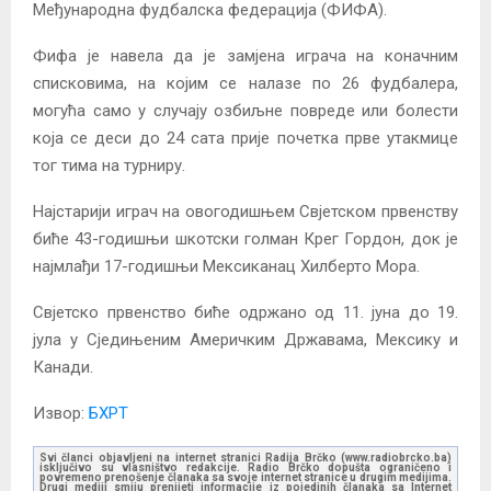
Међународна фудбалска федерација (ФИФА).
Фифа је навела да је замјена играча на коначним
списковима, на којим се налазе по 26 фудбалера,
могућа само у случају озбиљне повреде или болести
која се деси до 24 сата прије почетка прве утакмице
тог тима на турниру.
Најстарији играч на овогодишњем Свјетском првенству
биће 43-годишњи шкотски голман Крег Гордон, док је
најмлађи 17-годишњи Мексиканац Хилберто Мора.
Свјетско првенство биће одржано од 11. јуна до 19.
јула у Сједињеним Америчким Државама, Мексику и
Канади.
Извор:
БХРТ
Svi članci objavljeni na internet stranici Radija Brčko (www.radiobrcko.ba)
isključivo su vlasništvo redakcije. Radio Brčko dopušta ograničeno i
povremeno prenošenje članaka sa svoje internet stranice u drugim medijima.
Drugi mediji smiju prenijeti informacije iz pojedinih članaka sa Internet