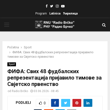
Facebook
Twitter
Instagram
Youtube
Program
Latinica
Ћирилица
PRIMARY
MENU
Početna
Sport
ФИФА: Свих 48 фудбалских репрезентација пријавило
тимове за Свјетско првенство
Sport
ФИФА: Свих 48 фудбалских
репрезентација пријавило тимове за
Свјетско првенство
od
Radio Brčko
03.06.2026 - 08:45
PODIJELI
0