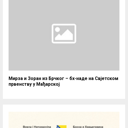
Мирза и Зоран из Брчког – бх-наде на Свјетском
првенству у Мађарској