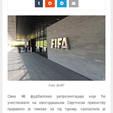
Foto: BHRT
Свих 48 фудбалских репрезентација које ће
учествовати на овогодишњем Свјетском првенству
пријавило је тимове за тај турнир, саопштила је