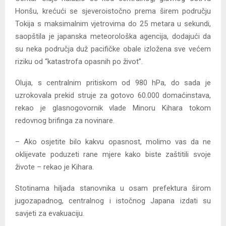
Honšu, krećući se sjeveroistočno prema širem području
Tokija s maksimalnim vjetrovima do 25 metara u sekundi,
saopštila je japanska meteorološka agencija, dodajući da
su neka područja duž pacifičke obale izložena sve većem
riziku od “katastrofa opasnih po život”.
Oluja, s centralnim pritiskom od 980 hPa, do sada je
uzrokovala prekid struje za gotovo 60.000 domaćinstava,
rekao je glasnogovornik vlade Minoru Kihara tokom
redovnog brifinga za novinare.
– Ako osjetite bilo kakvu opasnost, molimo vas da ne
oklijevate poduzeti rane mjere kako biste zaštitili svoje
živote – rekao je Kihara.
Stotinama hiljada stanovnika u osam prefektura širom
jugozapadnog, centralnog i istočnog Japana izdati su
savjeti za evakuaciju.