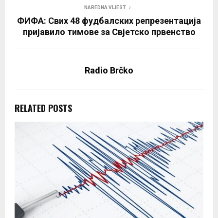
NAREDNA VIJEST
ФИФА: Свих 48 фудбалских репрезентација
пријавило тимове за Свјетско првенство
Radio Brčko
RELATED POSTS