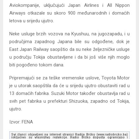
Aviokompanije, uključujući Japan Airlines i All Nippon
Airways otkazale su skoro 900 međunarodnih i domaćih
letova u srijedu ujutro.
Neke usluge brzih vozova na Kyushuu, na jugozapadu, i u
područjima zapadnog Japana bile su odgođene, dok je
East Japan Railway saopštio da su neke željezničke usluge
u području Tokija obustavljene i da bi još više njih moglo
biti pogođeno tokom dana.
Pripremajući se za teške vremenske uslove, Toyota Motor
je u utorak saopštila da će u srijedu ujutro obustaviti rad u
13 domaćih fabrika. ⁠Suzuki Motor također obustavlja rad u
svih pet fabrika u prefekturi Shizuoka, zapadno od Tokija,
ujutro.
Izvor: FENA
Svi članci objavljeni na internet stranici Radija Brčko (www.radiobrcko.ba)
isključivo su vlasništvo redakcije. Radio Brčko dopušta ograničeno i