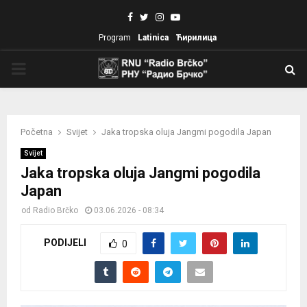
Facebook
Twitter
Instagram
Youtube
Program
Latinica
Ћирилица
PRIMARY
MENU
Početna
Svijet
Jaka tropska oluja Jangmi pogodila Japan
Svijet
Jaka tropska oluja Jangmi pogodila
Japan
od
Radio Brčko
03.06.2026 - 08:34
PODIJELI
0