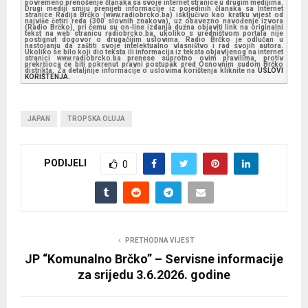
povremeno prenošenje članaka sa svoje internet stranice u drugim medijima.
Drugi mediji smiju prenijeti informacije iz pojedinih članaka sa Internet
stranice Radija Brčko (www.radiobrcko.ba) isključivo kao kratku vijest od
najviše četiri reda (300 slovnih znakova), uz obavezno navođenje izvora
(Radio Brčko), pri čemu su on-line izdanja dužna objaviti link na originalni
tekst na web stranicu radiobrcko.ba, ukoliko s uredništvom portala nije
postignut dogovor o drugačijim uslovima. Radio Brčko je odlučan u
nastojanju da zaštiti svoje intelektualno vlasništvo i rad svojih autora.
Ukoliko se bilo koji dio teksta ili informacija iz teksta objavljenog na internet
stranici www.radiobrcko.ba prenese suprotno ovim pravilima, protiv
prekršioca će biti pokrenut pravni postupak pred Osnovnim sudom Brčko
distrikta. Za detaljnije informacije o uslovima korištenja kliknite na
USLOVI
KORIŠTENJA.
JAPAN
TROPSKA OLUJA
PODIJELI
0
PRETHODNA VIJEST
JP “Komunalno Brčko” – Servisne informacije
za srijedu 3.6.2026. godine