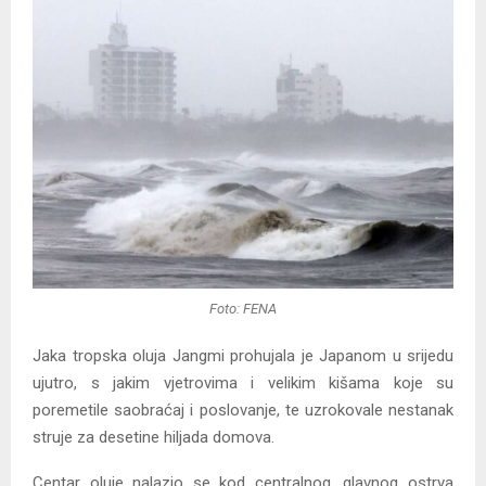
Foto: FENA
Jaka tropska oluja Jangmi prohujala je Japanom u srijedu
ujutro, s jakim vjetrovima i velikim kišama koje su
poremetile saobraćaj i poslovanje, te uzrokovale nestanak
struje za desetine hiljada domova.
Centar oluje nalazio se kod centralnog, glavnog ostrva