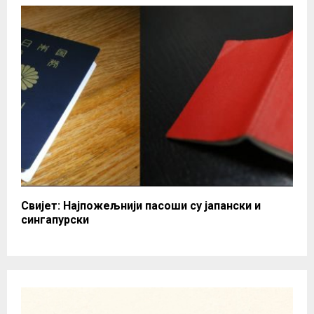
Свијет: Најпожељнији пасоши су јапански и
сингапурски