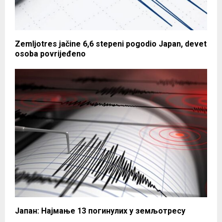
Zemljotres jačine 6,6 stepeni pogodio Japan, devet
osoba povrijeđeno
Јапан: Најмање 13 погинулих у земљотресу